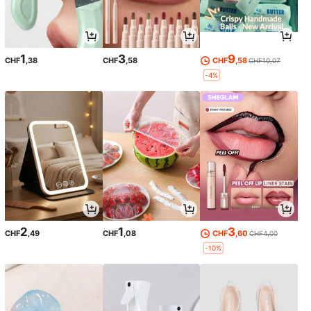
1
3
9
CHF
,38
CHF
,58
CHF
,58
CHF10,07
-4%
2
1
3
CHF
,49
CHF
,08
CHF
,60
CHF4,00
-10%