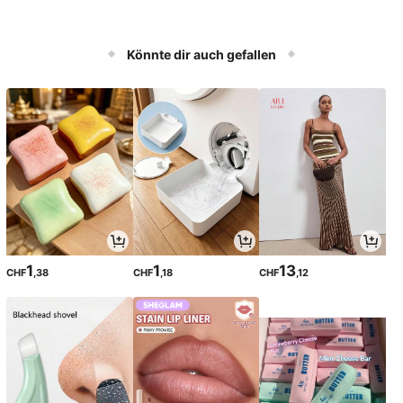
Könnte dir auch gefallen
1
1
13
CHF
,38
CHF
,18
CHF
,12