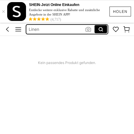
Tricou Lung Alb
SHEIN-Jetzt Online Einkaufen
×
Entdecke weitere exklusive Rabatte und zusätzliche
Pantalono 3 Sferturi
HOLEN
Angebote in der SHEIN APP!
(4,717)
Linen
Schwimmanzug Sport
Bridesmaid Dresses
Tricou Lung Alb
Kein passendes Produkt gefunden.