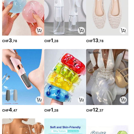
3
1
13
CHF
,78
CHF
,28
CHF
,78
4
1
12
CHF
,47
CHF
,28
CHF
,37