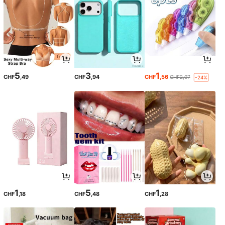
5
3
1
CHF
,49
CHF
,94
CHF
,56
CHF2,07
-24%
1
5
1
CHF
,18
CHF
,48
CHF
,28