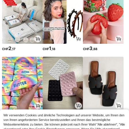
2
1
3
CHF
,17
CHF
,18
CHF
,88
1
1
8
Wir verwenden Cookies und ähnliche Technologien auf unserer Website, um Ihnen den
CHF
,38
CHF
,16
CHF
,36
von Ihnen angeforderten Service bereitzustellen und Ihnen das bestmögliche
Webseitenerlebnis zu bieten. Sie können jederzeit nach Ihrer Wahl "Alle ablehnen", "Alle