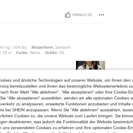
Hilfreich (0)
s, Körperform: Sanduhr, Brust: 87 cm / 34 in, Hüften: 90 cm / 35 in, Taille: 66 cm
47 kg / 104 lbs
Körperform:
Sanduhr
 26 in
Farbe:
Weiss
Größe:
XS
okies und ähnliche Technologien auf unserer Website, um Ihnen den 
vice bereitzustellen und Ihnen das bestmögliche Webseitenerlebnis zu
nach Ihrer Wahl "Alle ablehnen", "Alle akzeptieren" oder Ihre Cookie-Ei
e "Alle akzeptieren" auswählen, werden wir alle optionalen Cookies s
nverkehr zu analysieren, erweiterte Funktionen anzubieten und Inhalte
bnis bei SHEIN anzupassen. Wenn Sie "Alle ablehnen" auswählen, lassen
Hilfreich (1)
erlichen Cookies zu, die unsere Website zum Laufen bringen. Sie könne
gen deaktivieren, was jedoch die Funktionalität der Website beeinträc
n uns verwendeten Cookies zu erfahren und Ihre optionalen Cookie-Ei
en Ansehen