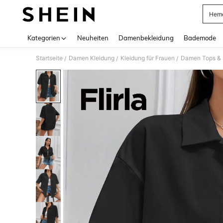
Hem
Use up 
Kategorien
Neuheiten
Damenbekleidung
Bademode
Startseite
Damen Kleidung
Kleidung für Frauen
Damen Tops & B
/
/
/