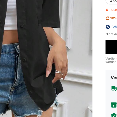
2 (X
16 ü
90%
Grö
Nicht d
Verdien
werden
Ve