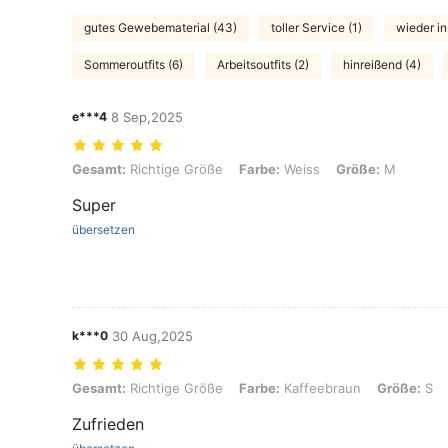
gutes Gewebematerial (43)
toller Service (1)
wieder in
Sommeroutfits (6)
Arbeitsoutfits (2)
hinreißend (4)
e***4
8 Sep,2025
Gesamt: Richtige Größe, Farbe: Weiss, Größe: M
Gesamt:
Richtige Größe
Farbe:
Weiss
Größe:
M
Super
übersetzen
k***0
30 Aug,2025
Gesamt: Richtige Größe, Farbe: Kaffeebraun, Größe: S
Gesamt:
Richtige Größe
Farbe:
Kaffeebraun
Größe:
S
Zufrieden