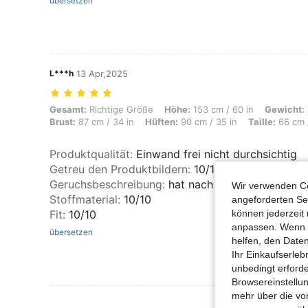
übersetzen
L***h
13 Apr,2025
Gesamt: Richtige Größe, Höhe: 153 cm / 60 in, Gewicht: 47 kg / 104 lb
Gesamt:
Richtige Größe
Höhe:
153 cm / 60 in
Gewicht:
Brust:
87 cm / 34 in
Hüften:
90 cm / 35 in
Taille:
66 cm /
Produktqualität
:
Einwand frei nicht durchsichtig
Getreu den Produktbildern
:
10/10
Geruchsbeschreibung
:
hat nach nichts gerochen
Wir verwenden Co
Stoffmaterial
:
10/10
angeforderten Ser
können jederzeit 
Fit
:
10/10
anpassen. Wenn Si
übersetzen
helfen, den Date
Ihr Einkaufserle
unbedingt erford
Browsereinstellun
mehr über die vo
Mehr Bewertung