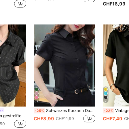
CHF16,99
15
7
Schwarzes Kurzarm Damen Bürohemd, Businesskleidung, Neuankunft Sommer 2025
Vintage lässiges einfarbiges Dam
e
-25%
-22%
 Hemd, modisch für den Sommer
CHF8,99
CHF7,49
CHF11,99
CH
,50