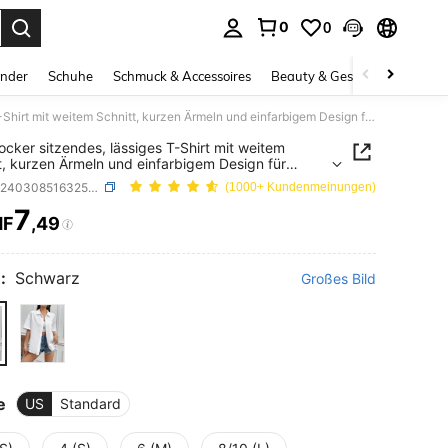
0
0
ess Enter to select.
inder
Schuhe
Schmuck & Accessoires
Beauty & Gesundheit
Gro
Flirla Locker sitzendes, lässiges T-Shirt mit weitem Schnitt, kurzen Ärmeln und einfarbigem Design für Frühling und Sommer
 Locker sitzendes, lässiges T-Shirt mit weitem
t, kurzen Ärmeln und einfarbigem Design für
ng und Sommer
SKU: sz2403085163253614
(1000+ Kundenmeinungen)
7
HF
,49
ICE AND AVAILABILITY
:
Schwarz
Großes Bild
e
US
Standard