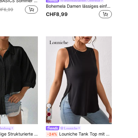
sig Gestreiftes Muster Rundhals T-Shirt Tops für Frauen
#Fledermausärmel Oberteile
Bohemela Damen lässiges einfarbiges V-Ausschnitt lose kurzarm T-Shirt
HF6,99
CHF8,99
11
kleidung
Louniche
SHEIN Einfarbige Strukturierte Shirt Mit Knöpfen Und Langen Ärmeln
Louniche Tank Top mit gebogenem Saum
-24%