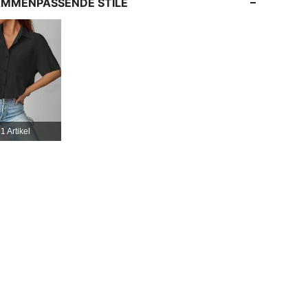
MMENPASSENDE STILE
4,85
4.9K
659K
4,85
4.9K
659K
4,85
4.9K
659K
1 Artikel
4,85
4.9K
659K
4,85
4.9K
659K