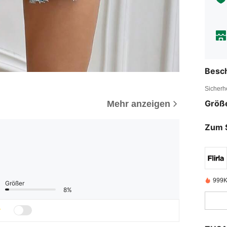
Besc
Sicherh
Größ
Mehr anzeigen
Zum 
999K
Größer
8%