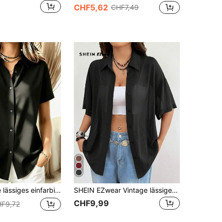
CHF5,62
CHF7,49
en Leichtgewicht Knopfleiste Kurzarm Bluse, vielseitige schwarze Sommer Bluse
SHEIN EZwear Vintage lässiges, schwarzes, durchsichtiges und halbärmliges Damen-Hemd mit Knopfleiste für Musikfestivals
CHF9,99
F9,72