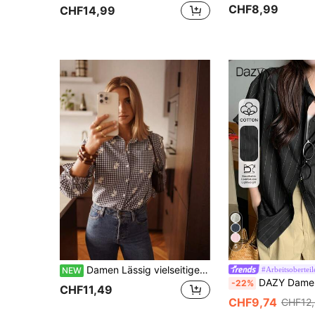
CHF8,99
CHF14,99
5
Damen Lässig vielseitiges Hemd mit kariertem Kragen aus Polyester mit Digitaldruck
#Arbeitsoberteil
NEW
DAZY Damen gestreiftes Kurzarm
-22%
CHF11,49
CHF9,74
CHF12