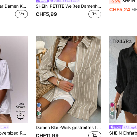
SHEIN BASICS Sommer Läs
SHEIN PETITE
-25%
StreetHx Streetwear Damen Karohemd mit Reißverschlusstaschen und Kurzarm
SHEIN PETITE Weißes Damenhemd mit Taillenzug, Falten und kurzen Ärmeln, für zierliche Frauen
CHF5,24
C
CHF5,99
8
9
Damen Blau-Weiß gestreiftes Leinen-Textur Langarmhemd mit Revers, hochrollbare Ärmel, lässiges lockeres Oberteil, Sommerinsel-Urlaub und täglicher Heimstil
olle
#Alltags
MUSERA Weicher, oversized Rundhalsausschnitt T-Shirt, lässige Kapselgarderobe, Everyday Oversized Tee, Flughafen, Rückkehr zur Schule, Frühling Sommer Urlaub
CHF11,99