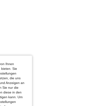
 / 26 in, Farbe: Weiss, Größe: XS
von Ihnen
 bieten. Sie
nstellungen
etzen, die uns
 und Anzeigen an
 Sie nur die
n diese in den
htigen kann. Um
nstellungen