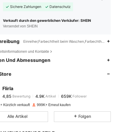
Sichere Zahlungen
Datenschutz
Verkauft durch den gewerblichen Verkäufer: SHEIN
Versendet von SHEIN
hreibung
Einreiher,Farbechtheit beim Waschen,Farbechtheit gegenüber Reibe
eitsinformationen und Kontakte
4,85
4.9K
659K
en Und Abmessungen
Store
4,85
4.9K
659K
Flirla
4,85
4.9K
659K
Bewertung
Artikel
Follower
n***2
bezahlt
Vor 1 Tag
+ Kürzlich verkauft
999K+ Erneut kaufen
4,85
4.9K
659K
Alle Artikel
Folgen
4,85
4.9K
659K