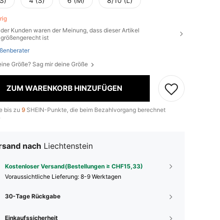
S)
4 (S)
6 (M)
8/10 (L)
brig
der Kunden waren der Meinung, dass dieser Artikel
größengerecht ist
ßenberater
eine Größe? Sag mir deine Größe
ZUM WARENKORB HINZUFÜGEN
e bis zu
9
SHEIN-Punkte, die beim Bezahlvorgang berechnet
.
rsand nach
Liechtenstein
Kostenloser Versand(Bestellungen ≥ CHF15,33)
Voraussichtliche Lieferung:
8-9 Werktagen
30-Tage Rückgabe
Einkaufssicherheit