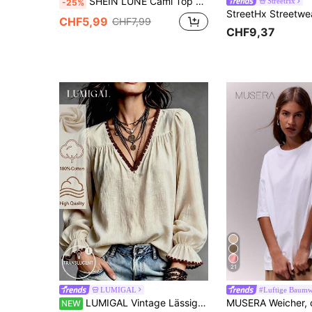
SHEIN LUNE Cami Top mit Einfarbig Falten
StreetHx
-25%
CHF5,99
CHF7,99
CHF9,37
21
LUMIGAL
#Luftige Baumw
LUMIGAL Vintage Lässig Aprikosenfarbene Muschelstickerei Kontrastfarbe V-Ausschnitt Manschette Spitze Kontrastfarbe ausgestellte Ärmel Langarm Damenbluse
NEW