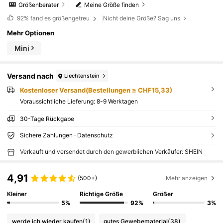
Größenberater
Meine Größe finden
92%
fand es größengetreu
Nicht deine Größe? Sag uns
Mehr Optionen
Mini
Versand nach
Liechtenstein
Kostenloser Versand(Bestellungen ≥ CHF15,33)
Voraussichtliche Lieferung:
8-9 Werktagen
30-Tage Rückgabe
Sichere Zahlungen · Datenschutz
Verkauft und versendet durch den gewerblichen Verkäufer: SHEIN
4,91
(500+)
Mehr anzeigen
Kleiner
Richtige Größe
Größer
5%
92%
3%
werde ich wieder kaufen
(1)
gutes Gewebematerial
(38)