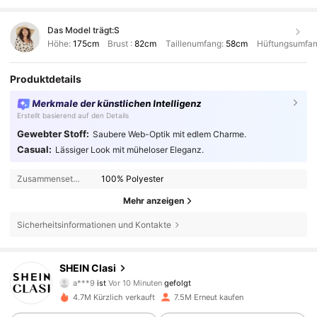
Das Model trägt:
S
Höhe:
175cm
Brust :
82cm
Taillenumfang:
58cm
Hüftungsumfan
Produktdetails
Merkmale der künstlichen Intelligenz
Erstellt basierend auf den Details
Gewebter Stoff:
Saubere Web-Optik mit edlem Charme.
Casual:
Lässiger Look mit müheloser Eleganz.
Zusammensetzung:
100% Polyester
Mehr anzeigen
Sicherheitsinformationen und Kontakte
823K Follower
4,84
SHEIN Clasi
a***9
ist
Vor 10 Minuten
gefolgt
g***0
ist am Durchsuchen
823K Follower
4,84
4.7M Kürzlich verkauft
7.5M Erneut kaufen