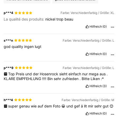
p***4
Farbe: Verschiedenfarbig / Größe: XL
La qualité des produits:
nickel
trop
beau
Hilfreich
(0)
s***n
Farbe: Verschiedenfarbig / Größe: L
god
quality
ingen
lugt
Hilfreich
(0)
p***9
Farbe: Verschiedenfarbig / Größe: L
Top
Preis
und
der
Hosenrock
sieht
einfach
nur
mega
aus
.
KLARE
EMPFEHLUNG
!!!!
Bin
sehr
zufrieden
.
Bitte
Liken
:*
Hilfreich
(3)
h***4
Farbe: Verschiedenfarbig / Größe: M
super
genau
wie
auf
dem
Foto
😀
und
gef
ä
llt
mir
sehr
gut
😊
Hilfreich
(0)