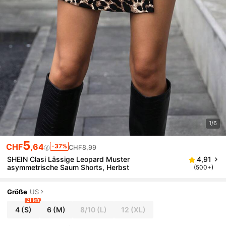
1/6
5
CHF
,64
-37%
CHF8,99
SHEIN Clasi Lässige Leopard Muster
4,91
asymmetrische Saum Shorts, Herbst
(500+)
Größe
US
21 left
4
(S)
6
(M)
8/10
(L)
12
(XL)