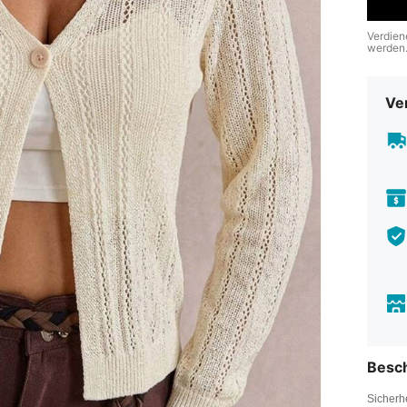
Verdien
werden
Ve
Besc
Sicherh