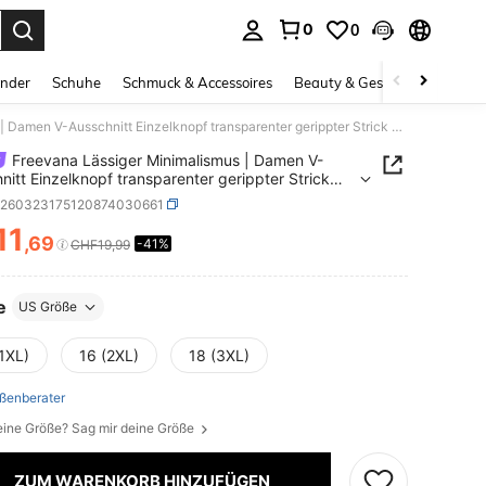
0
0
ess Enter to select.
inder
Schuhe
Schmuck & Accessoires
Beauty & Gesundheit
Gro
Freevana Lässiger Minimalismus | Damen V-Ausschnitt Einzelknopf transparenter gerippter Strick Cardigan - leichter langärmliger kurzer Pullover Sonnenschutz Cover-Up
Freevana Lässiger Minimalismus | Damen V-
nitt Einzelknopf transparenter gerippter Strick
an - leichter langärmliger kurzer Pullover
z260323175120874030661
nschutz Cover-Up
11
,69
-41%
ICE AND AVAILABILITY
CHF19,99
e
US Größe
1XL)
16 (2XL)
18 (3XL)
ßenberater
eine Größe? Sag mir deine Größe
ZUM WARENKORB HINZUFÜGEN