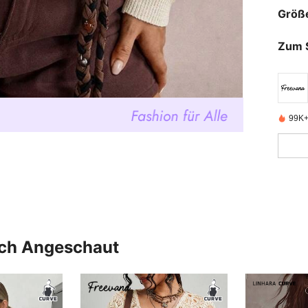
Größ
Zum 
99K+ 
uch Angeschaut