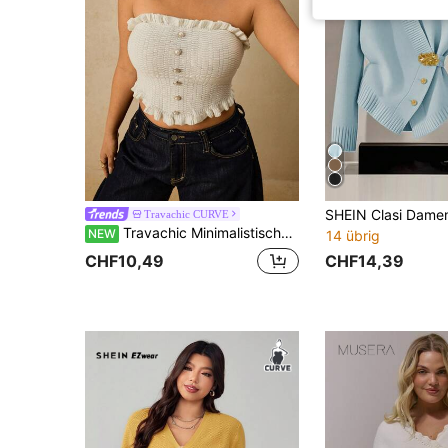
Travachic CURVE
Travachic Minimalistisches sexy Bandeau-Top, Große Größen mit Rüschensaum, neuer Hot-Girl-Style für den Sommer
NEW
14 übrig
CHF14,39
CHF10,49