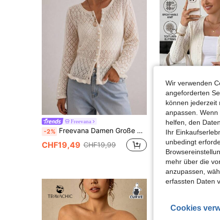
Wir verwenden Co
angeforderten Ser
können jederzeit 
anpassen. Wenn Si
helfen, den Date
Freevana
SHEIN PETI
Freevana Damen Große Größen Strick-Cardigan, Aprikose Hell Khaki Langarm Rundhals Elastisch Slim Fit Elegant Lässig Streetwear Frühling Sommer Große Größen Damenbekleidung Frühling Sommer Damen Top
-2%
Ihr Einkaufserle
unbedingt erford
CHF15,99
CHF19,49
CHF19,99
Browsereinstellun
mehr über die vo
anzupassen, wähle
erfassten Daten 
Cookies verw