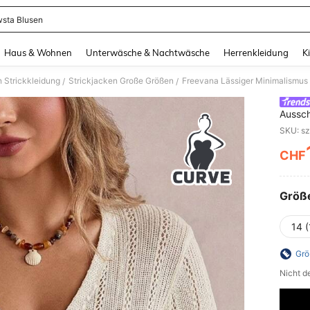
sta Blusen
and down arrow keys to navigate search Zuletzt gesucht and Suche und Finde. Pr
Haus & Wohnen
Unterwäsche & Nachtwäsche
Herrenkleidung
K
 Strickkleidung
Strickjacken Große Größen
/
/
Aussch
Cardig
SKU: s
Sonne
CHF
PR
Größ
14 (
Grö
Nicht d