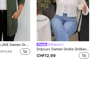
n Einfarbige Strickjacke mit Taschen für den Herbst, Feiertage
Dripcurv
Dripcurv Damen Große Größen Frühling/Sommer Lässig Urlaub Alltag Pendeln Minimalistisch Vielseitig Einfarbig Vorne Bindung Kurz Halbdurchsichtig Strickjacke Herbst Weiß
HF11,99
CHF12,99