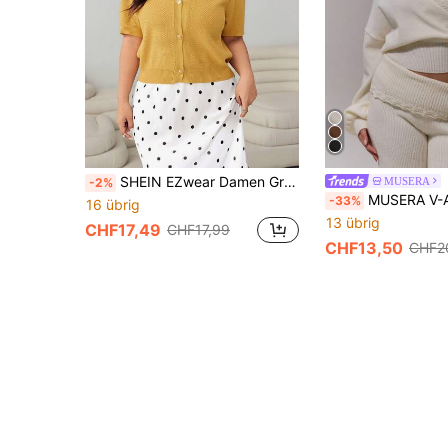
SHEIN EZwear Damen Große Größen einfarbiger V-Ausschnitt Kurzarm Einzelreiher Lässig Strick Cardigan, Herbst
MUSERA
-2%
MUSERA V-Ausschnitt Häkelkante Große Größen Gestrickter Taillierter K
-33%
16 übrig
13 übrig
CHF17,49
CHF17,99
CHF13,50
CHF2