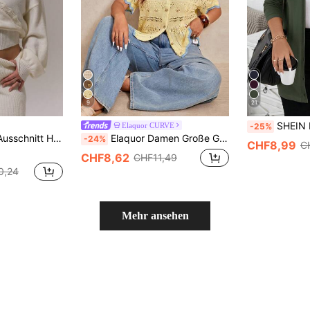
9
21
SHEIN LUNE Damen Große Größe
Elaquor CURVE
-25%
urzer Pullover, Herbst, Winter, Gemütlich, Alltags-Pullover Frühling
Elaquor Damen Große Größen Gehäkelter Cardigan mit Hohlmuster und Knöpfen
-24%
CHF8,99
C
CHF8,62
CHF11,49
0,24
Mehr ansehen