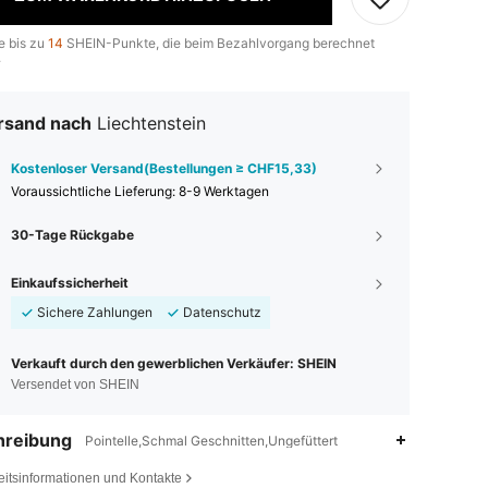
e bis zu
14
SHEIN-Punkte, die beim Bezahlvorgang berechnet
.
rsand nach
Liechtenstein
Kostenloser Versand(Bestellungen ≥ CHF15,33)
Voraussichtliche Lieferung:
8-9 Werktagen
30-Tage Rückgabe
Einkaufssicherheit
Sichere Zahlungen
Datenschutz
Verkauft durch den gewerblichen Verkäufer: SHEIN
Versendet von SHEIN
hreibung
Pointelle,Schmal Geschnitten,Ungefüttert
eitsinformationen und Kontakte