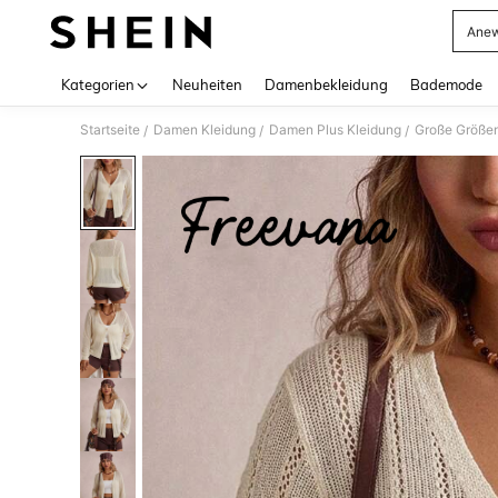
Anew
Use up 
Kategorien
Neuheiten
Damenbekleidung
Bademode
Startseite
Damen Kleidung
Damen Plus Kleidung
Große Größen
/
/
/