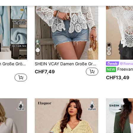
4
SHEIN Clasi Damen Große Größen Strickjacke mit Metallknöpfen und Bindedetail, Langarm, Herbst/Winter
SHEIN VCAY Damen Große Größen Strickjacke mit Bindung vorne für Urlaub, Winter, Herbst
Freeva
Freevana Damen-Cardigan in großen Größen, einfarbig, mit 
NEW
CHF7,49
CHF13,49