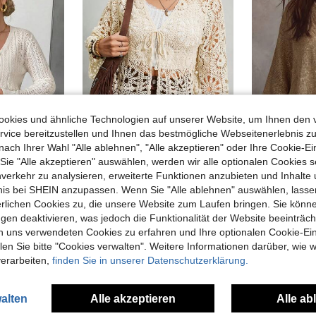
okies und ähnliche Technologien auf unserer Website, um Ihnen den 
vice bereitzustellen und Ihnen das bestmögliche Webseitenerlebnis zu
nach Ihrer Wahl "Alle ablehnen", "Alle akzeptieren" oder Ihre Cookie-Ei
9
e "Alle akzeptieren" auswählen, werden wir alle optionalen Cookies s
nverkehr zu analysieren, erweiterte Funktionen anzubieten und Inhalte
TE CURVE
Freevana
Linha
SHEIN PETITE CURVE Damen-Cardigan in Große Größen, einfarbig, langärmlig, süßer kurzer Strickpullover, Herbst-/Winterbekleidung, Beige, Sommer, Pariser Stil, Brunch, geeignet für Schule, lässiges Top
Freevana Große Größen einfarbiger V-Ausschnitt Krawatte Vorne Ausschnitt Cardigan, modische Resort Trage Strand Cover-Up Boho leicht atmungsaktiv Schnürung weiße Oberteile Große Größen Strand Kimono Sommer Oberteile Festival für Frauen Urlaub für Frauen Casual Blusen für Frauen Elegante Frauen Blusen Strand für Frauen Party Top Einfache Frauen Musik Festival Oberteile, Boho Oberteile Boho Kimono Bohemien für Frauen Kimono Cover-Up Mittelmeer Stil
bnis bei SHEIN anzupassen. Wenn Sie "Alle ablehnen" auswählen, lassen
erlichen Cookies zu, die unsere Website zum Laufen bringen. Sie könne
CHF7,12
CHF12,49
gen deaktivieren, was jedoch die Funktionalität der Website beeinträc
n uns verwendeten Cookies zu erfahren und Ihre optionalen Cookie-Ei
n Sie bitte "Cookies verwalten". Weitere Informationen darüber, wie w
verarbeiten,
finden Sie in unserer Datenschutzerklärung.
alten
Alle akzeptieren
Alle ab