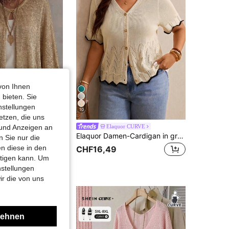
von Ihnen
 bieten. Sie
nstellungen
10
etzen, die uns
 und Anzeigen an
ra CURVE
Elaquor CURVE
Linhara CURVE 2026 Neue Damen-Strickjacke in Große Größen, einfarbig, mit Gold- und Silber-Metallicfaden, luxuriöser Schal, geeignet für romantische Urlaube, Damen-Strickjacke in Große Größen
Elaquor Damen-Cardigan in großen Größen mit V-Ausschnitt, einreihiger Knopfleiste, lässig, vielseitig, für den Alltag, Casual für Damen
 Sie nur die
n diese in den
CHF16,49
htigen kann. Um
nstellungen
ir die von uns
lehnen