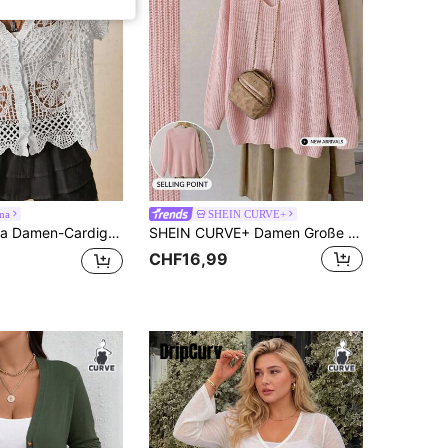
na
SHEIN CURVE+
V-Ausschnitt, Cut-outs und Stickerei, lässig, traditionell, tropisch, Business Casual, Kurzarm, gehäkelt, Weiß, Herbst
SHEIN CURVE+ Damen Große Größen Tiefer V-Ausschnitt Leichter Strickpullover, Lässiger eleganter asymmetrischer Schulter Langarm Pullover in Rosa, Herbst, Lässig, Brunch, Hellrosa
CHF16,99