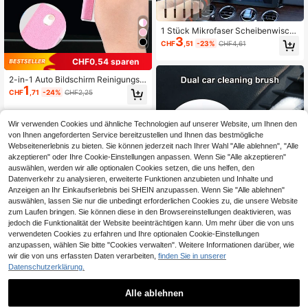
1 Stück Mikrofaser Scheibenwisch
3
er-Reinigungstuch - Ultra-Feinfase
CHF
,51
-23%
CHF4,61
r Auto-Glasreinigungsbürste - Abne
hmbarer Griff, Auto-Scheibenwisch
CHF0,54 sparen
er, Innenausstattung, Auto-Reinigun
gsset, Auto-Glasreiniger, Scheiben
2-in-1 Auto Bildschirm Reinigungst
1
wischerreiniger, Autozubehör
uch & Aufbewahrungsflasche, geei
CHF
,71
-24%
CHF2,25
gnet zum Reinigen von Autobildschi
rmen, Smartphones, Tablets, Laptop
s (leere Flasche, keine Reinigungsfl
Wir verwenden Cookies und ähnliche Technologien auf unserer Website, um Ihnen den
üssigkeit enthalten) - Anwendbar fü
von Ihnen angeforderten Service bereitzustellen und Ihnen das bestmögliche
r Autobildschirme, Smartphones, Ta
Webseitenerlebnis zu bieten. Sie können jederzeit nach Ihrer Wahl "Alle ablehnen", "Alle
blets, Laptops, Autoaccessoires, Fr
auenaccessoires für Autos
akzeptieren" oder Ihre Cookie-Einstellungen anpassen. Wenn Sie "Alle akzeptieren"
auswählen, werden wir alle optionalen Cookies setzen, die uns helfen, den
Datenverkehr zu analysieren, erweiterte Funktionen anzubieten und Inhalte und
Anzeigen an Ihr Einkaufserlebnis bei SHEIN anzupassen. Wenn Sie "Alle ablehnen"
auswählen, lassen Sie nur die unbedingt erforderlichen Cookies zu, die unsere Website
zum Laufen bringen. Sie können diese in den Browsereinstellungen deaktivieren, was
jedoch die Funktionalität der Website beeinträchtigen kann. Um mehr über die von uns
verwendeten Cookies zu erfahren und Ihre optionalen Cookie-Einstellungen
anzupassen, wählen Sie bitte "Cookies verwalten". Weitere Informationen darüber, wie
wir die von uns erfassten Daten verarbeiten,
finden Sie in unserer
Datenschutzerklärung.
Grauer schmaler Spaltbürste, beids
1
eitig verwendbarer Autoklimaanlag
CHF
,87
en-Lüftungsreiniger, Instrumententa
Alle ablehnen
fel-Reinigungsbürste, kleine Bürste,