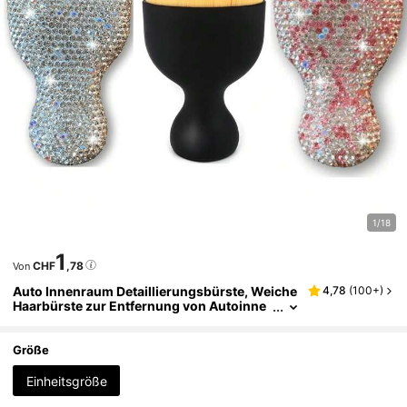
1/18
1
CHF
,78
Von
Auto Innenraum Detaillierungsbürste, Weiche
4,78
(
100+
)
Haarbürste zur Entfernung von Autoinne
nraum-Haaren, Auto Reinigungsbürste mi
t weichen Borsten, Detaillierungsbürste und S
taubtuch für Auto, Zuhause, Büro, Computer,
Größe
Tastatur, Auto Dekoration
Einheitsgröße