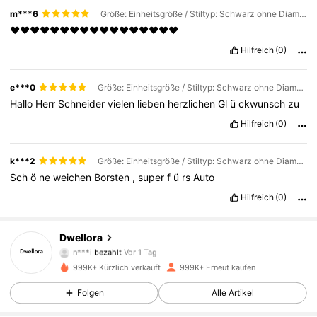
m***6
Größe: Einheitsgröße / Stiltyp: Schwarz ohne Diamanten
♥️♥️♥️♥️♥️♥️♥️♥️♥️♥️♥️♥️♥️♥️♥️♥️♥️
Hilfreich
(0)
e***0
Größe: Einheitsgröße / Stiltyp: Schwarz ohne Diamanten
Hallo
Herr
Schneider
vielen
lieben
herzlichen
Gl
ü
ckwunsch
zu
Hilfreich
(0)
k***2
Größe: Einheitsgröße / Stiltyp: Schwarz ohne Diamanten
Sch
ö
ne
weichen
Borsten
,
super
f
ü
rs
Auto
Hilfreich
(0)
92K Follower
4,85
Dwellora
n***i
bezahlt
Vor 1 Tag
o***9
ist
Vor 5 Stunden
gefolgt
999K+ Kürzlich verkauft
999K+ Erneut kaufen
92K Follower
4,85
Folgen
Alle Artikel