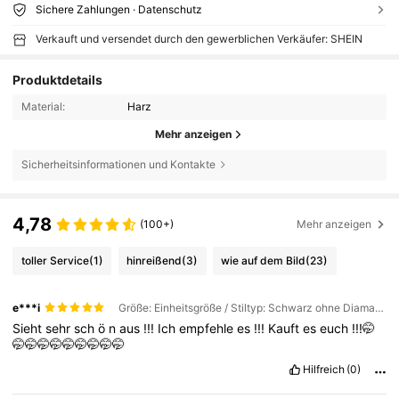
Sichere Zahlungen · Datenschutz
Verkauft und versendet durch den gewerblichen Verkäufer: SHEIN
Produktdetails
Material:
Harz
Mehr anzeigen
Sicherheitsinformationen und Kontakte
4,78
(100+)
Mehr anzeigen
toller Service
(1)
hinreißend
(3)
wie auf dem Bild
(23)
e***i
Größe: Einheitsgröße / Stiltyp: Schwarz ohne Diamanten
Sieht
sehr
sch
ö
n
aus
!!!
Ich
empfehle
es
!!!
Kauft
es
euch
!!!🤭
🤭🤭🤭🤭🤭🤭🤭🤭🤭
Hilfreich
(0)