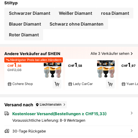
Stiltyp
Schwarzer Diamant
Weißer Diamant
rosa Diamant
Blauer Diamant
Schwarz ohne Diamanten
Roter Diamant
Andere Verkäufer auf SHEIN
Alle 3 Verkäufer sehen
Niedrigster Preis bei allen Händlern
1
1
1
CHF
,56
CHF
,58
CHF
,97
CHF2,08
Cohere Shop
Lady CarCar
Yuan La
Versand nach
Liechtenstein
Kostenloser Versand(Bestellungen ≥ CHF15,33)
Voraussichtliche Lieferung:
8-9 Werktagen
30-Tage Rückgabe