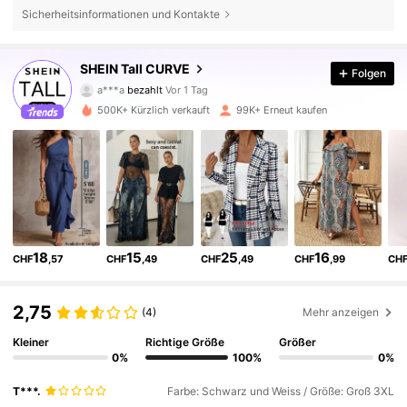
Sicherheitsinformationen und Kontakte
SHEIN Tall CURVE
Folgen
195K Follower
4,73
a***a
bezahlt
Vor 1 Tag
m***4
ist
Vor 3 Stunden
gefolgt
500K+ Kürzlich verkauft
99K+ Erneut kaufen
195K Follower
4,73
195K Follower
4,73
195K Follower
4,73
18
15
25
16
CHF
,57
CHF
,49
CHF
,49
CHF
,99
CH
195K Follower
4,73
2,75
(4)
Mehr anzeigen
Kleiner
Richtige Größe
Größer
195K Follower
4,73
0%
100%
0%
T***.
Farbe: Schwarz und Weiss / Größe: Groß 3XL