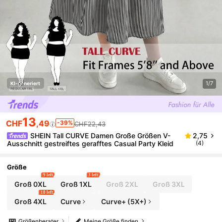
1/7
KI-generiert
13
CHF
,49
-39%
CHF22,43
SHEIN Tall CURVE Damen Große Größen V-
2,75
Ausschnitt gestreiftes gerafftes Casual Party Kleid
(4)
Größe
9 left
3 left
Groß 0XL
Groß 1XL
Groß 2XL
Groß 3XL
18 left
Groß 4XL
Curve
Curve+ (5X+)
Größenberater
Meine Größe finden