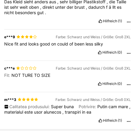
Das
Kleid
sieht
anders
aus
,
sehr
billiger
Plastikstoff
,
die
Taille
195K Follower
4,73
ist
sehr
weit
oben
,
direkt
unter
der
brust
,
dadurch
f
ä
llt
es
nicht
besonders
gut
.
195K Follower
4,73
Hilfreich
(1)
e***9
Farbe: Schwarz und Weiss / Größe: Groß 2XL
195K Follower
4,73
Nice
fit
and
looks
good
on
could
of
been
less
silky
Hilfreich
(0)
195K Follower
4,73
c***e
Farbe: Schwarz und Weiss / Größe: Groß 2XL
Fit:
NOT
TURE
TO
SIZE
195K Follower
4,73
Hilfreich
(0)
m***3
Farbe: Schwarz und Weiss / Größe: Groß 0XL
Calitatea produsului:
Super
buna
Potrivire:
Putin
cam
mare
,
materialul
este
usor
alunecos
,
transpiri
in
ea
Hilfreich
(1)