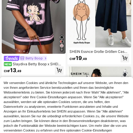
9
SHEIN Essnce Große Größen Casua
l einfarbiges Kleid mit Kerbelaussch
19
Betty Boop
CHF
,49
nitt, Sommer
Slaydiva Betty Boop x SHEIN
NEW
Große Größen Betty Co-Branded Je
13
CHF
,49
rsey Lässig Kleid, bedrucktes T-Shi
rt, geeignet für Ausflüge, Streetwea
r, Flughafen Outfit, schick, Schulanf
Wir verwenden Cookies und ähnliche Technologien auf unserer Website, um Ihnen den
ang, Y2K, Party, Strandurlaub, Feier
von Ihnen angeforderten Service bereitzustellen und Ihnen das bestmögliche
tage
Webseitenerlebnis zu bieten. Sie können jederzeit nach Ihrer Wahl "Alle ablehnen", "Alle
akzeptieren" oder Ihre Cookie-Einstellungen anpassen. Wenn Sie "Alle akzeptieren"
auswählen, werden wir alle optionalen Cookies setzen, die uns helfen, den
Datenverkehr zu analysieren, erweiterte Funktionen anzubieten und Inhalte und
Anzeigen an Ihr Einkaufserlebnis bei SHEIN anzupassen. Wenn Sie "Alle ablehnen"
auswählen, lassen Sie nur die unbedingt erforderlichen Cookies zu, die unsere Website
zum Laufen bringen. Sie können diese in den Browsereinstellungen deaktivieren, was
jedoch die Funktionalität der Website beeinträchtigen kann. Um mehr über die von uns
verwendeten Cookies zu erfahren und Ihre optionalen Cookie-Einstellungen