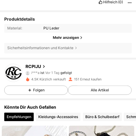
Hilfreich
(0)
Produktdetails
Material:
PU Leder
Mehr anzeigen
Sicherheitsinformationen und Kontakte
68 Follower
4,86
RCPIJU
i***a
ist
Vor 1 Tag
gefolgt
68 Follower
4,86
4.5K Kürzlich verkauft
151 Erneut kaufen
68 Follower
4,86
Folgen
Alle Artikel
68 Follower
4,86
68 Follower
4,86
Könnte Dir Auch Gefallen
68 Follower
4,86
Empfehlungen
Kleidungs-Accessoires
Büro & Schulbedarf
Schm
68 Follower
4,86
68 Follower
4,86