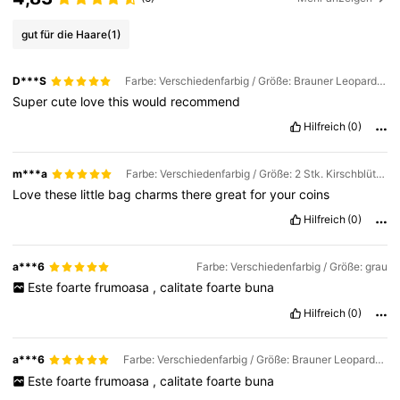
gut für die Haare
(1)
D***S
Farbe: Verschiedenfarbig / Größe: Brauner Leopardenprint
Super
cute
love
this
would
recommend
Hilfreich
(0)
m***a
Farbe: Verschiedenfarbig / Größe: 2 Stk. Kirschblütenrosa
Love
these
little
bag
charms
there
great
for
your
coins
Hilfreich
(0)
a***6
Farbe: Verschiedenfarbig / Größe: grau
Este
foarte
frumoasa
,
calitate
foarte
buna
Hilfreich
(0)
a***6
Farbe: Verschiedenfarbig / Größe: Brauner Leopardenprint
Este
foarte
frumoasa
,
calitate
foarte
buna