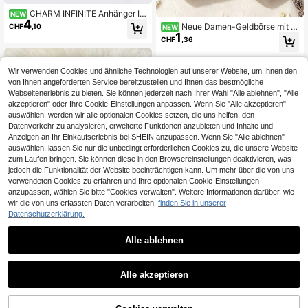
CHARM INFINITE Anhänger IN
NEW
4
FINITE Vintage Metallrahmen Mini
Neue Damen-Geldbörse mit L
CHF
,10
NEW
Münzbeutel, Blumen-Leoparden-M
1
eopardenmuster, süße Damen-Mün
CHF
,36
uster PU Kleine Geldbörse, tragbare
ztasche (mit modischem Macaron-
Kopfhörer Lippenstift Münzaufbew
Farben-Polka-Dot-Anhänger), kan
ahrungstasche, süßer Taschenanhä
n als Kopfhörertasche oder Reißver
nger Accessoire, tolles Urlaubsgesc
Wir verwenden Cookies und ähnliche Technologien auf unserer Website, um Ihnen den
schluss-Münztasche verwendet w
henk für Mädchen
von Ihnen angeforderten Service bereitzustellen und Ihnen das bestmögliche
erden, Damen-Anhänger-Münztasc
Webseitenerlebnis zu bieten. Sie können jederzeit nach Ihrer Wahl "Alle ablehnen", "Alle
he, Reise-Essential, Weihnachtsges
chenk, personalisierte Geschenktas
akzeptieren" oder Ihre Cookie-Einstellungen anpassen. Wenn Sie "Alle akzeptieren"
che, Lehrer-Tag-Geschenk, kleines
auswählen, werden wir alle optionalen Cookies setzen, die uns helfen, den
Geschenk-Austausch, Raumdekora
Datenverkehr zu analysieren, erweiterte Funktionen anzubieten und Inhalte und
tion, Leopardenmuster und Streifenr
Anzeigen an Ihr Einkaufserlebnis bei SHEIN anzupassen. Wenn Sie "Alle ablehnen"
ichtung zufällig
auswählen, lassen Sie nur die unbedingt erforderlichen Cookies zu, die unsere Website
zum Laufen bringen. Sie können diese in den Browsereinstellungen deaktivieren, was
jedoch die Funktionalität der Website beeinträchtigen kann. Um mehr über die von uns
verwendeten Cookies zu erfahren und Ihre optionalen Cookie-Einstellungen
anzupassen, wählen Sie bitte "Cookies verwalten". Weitere Informationen darüber, wie
wir die von uns erfassten Daten verarbeiten,
finden Sie in unserer
Datenschutzerklärung.
1 Stück Leopard Muster Plüsc
NEW
3
h Druckknopf Münzbeutel, Anhäng
CHF
,05
er kleine Geldbörse, tragbarer Esse
Alle ablehnen
nskarte Halter für Studenten, Karte
Süße Damen Reißverschluss
NEW
nhalter Münzbeutel, kompakte trag
1
Münzbeutel, Y2K Herz Stern Dekor
bare Geldbörse mit mehreren Fäche
CHF
,54
ationen, Doppel-Reißverschluss PU
Alle akzeptieren
rn für Frauen, Bankkarte Ausweisha
Geldbörse, tragbarer Schlüssel Kart
lter, geeignet für Pendeln, Einkaufe
en, Lippenstift Halter, tägliche Klein
n, Reisen, Campus, Büro, Verabredu
geld Tasche, für Frauen Mädchen
ngen, Geschenk für Frauen und Mä