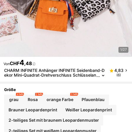
1/27
4
CHF
,48
Von
CHARM INFINITE Anhänger INFINITE Seidenband-D
4,83
ekor Mini-Quadrat-Drehverschluss Schlüsselan
(6)
hänger Tasche, Blumen-Leoparden-Muster PU-
Leder Kopfhörer Münz-Karten-Aufbewahrungstasc
he, süßer Handtaschen-Anhänger
Größe
4 left
2 left
1 left
grau
Rosa
orange Farbe
Pfauenblau
Brauner Leopardenprint
Weißer Leopardenprint
2-teiliges Set mit braunem Leopardenmuster
2-teiliges Set mit weißem Leopardenmuster