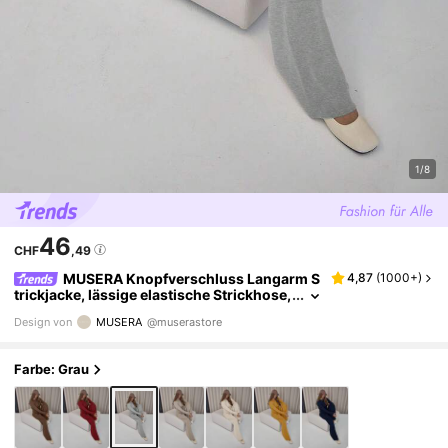
1/8
46
CHF
,49
MUSERA Knopfverschluss Langarm S
4,87
(
1000+
)
trickjacke, lässige elastische Strickhose,
geripptes Strickset, elegant, sexy, Street
Design von
MUSERA
@muserastore
wear, Abendparty, Frühling
Farbe: Grau