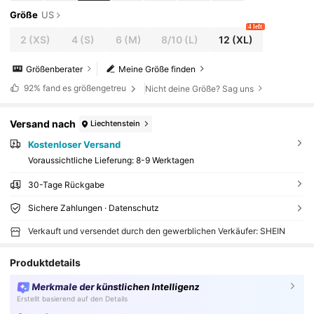
Größe
US
4 left
2
(XS)
4
(S)
6
(M)
8/10
(L)
12
(XL)
Größenberater
Meine Größe finden
92%
fand es größengetreu
Nicht deine Größe? Sag uns
Versand nach
Liechtenstein
Kostenloser Versand
Voraussichtliche Lieferung:
8-9 Werktagen
30-Tage Rückgabe
Sichere Zahlungen · Datenschutz
Verkauft und versendet durch den gewerblichen Verkäufer: SHEIN
Produktdetails
Merkmale der künstlichen Intelligenz
Erstellt basierend auf den Details