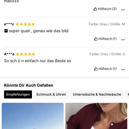
maxxxx
Hilfreich
(3)
e***c
Farbe: Grau / Größe: M
super
quali
,
genau
wie
das
bild
Hilfreich
(1)
A***a
Farbe: Grau / Größe: S
So
sch
ö
n
einfach
nur
das
Beste
so
Hilfreich
(1)
Könnte Dir Auch Gefallen
Empfehlungen
Schmuck & Uhren
Unterwäsche & Nachtwäsche