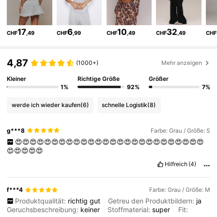
4.3M Follower
4,83
17
6
10
32
CHF
,49
CHF
,99
CHF
,49
CHF
,49
CHF
4.3M Follower
4,83
4,87
(1000+)
Mehr anzeigen
Kleiner
Richtige Größe
Größer
4.3M Follower
4,83
1%
92%
7%
werde ich wieder kaufen
(6)
schnelle Logistik
(8)
4.3M Follower
4,83
g***8
Farbe: Grau / Größe: S
😍😍😍😍😍😍😍😍😍😍😍😍😍😍😍😍😍😍😍😍😍😍😍😍😍😍
4.3M Follower
4,83
😍😍😍😍😍
Hilfreich
(4)
4.3M Follower
4,83
f***4
Farbe: Grau / Größe: M
Produktqualität:
richtig
gut
Getreu den Produktbildern:
ja
Geruchsbeschreibung:
keiner
Stoffmaterial:
super
Fit:
4.3M Follower
4,83