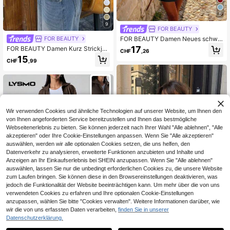
6
9
FOR BEAUTY
FOR BEAUTY Damen Neues schwa
FOR BEAUTY
rzes einfarbiges Strickkleid, lässige
17
FOR BEAUTY Damen Kurz Strickjac
CHF
,26
r Urlaubsstil, geeignet für den täglic
ke, Rundhals Goldknopf Langarm T
15
hen Arbeitsweg und Urlaubsreisen i
CHF
,99
op, eleganter figurbetonter Strickpu
m Sommer
llover, Alltag, Urlaub Weiß Herbst
Wir verwenden Cookies und ähnliche Technologien auf unserer Website, um Ihnen den
von Ihnen angeforderten Service bereitzustellen und Ihnen das bestmögliche
Webseitenerlebnis zu bieten. Sie können jederzeit nach Ihrer Wahl "Alle ablehnen", "Alle
akzeptieren" oder Ihre Cookie-Einstellungen anpassen. Wenn Sie "Alle akzeptieren"
auswählen, werden wir alle optionalen Cookies setzen, die uns helfen, den
Datenverkehr zu analysieren, erweiterte Funktionen anzubieten und Inhalte und
Anzeigen an Ihr Einkaufserlebnis bei SHEIN anzupassen. Wenn Sie "Alle ablehnen"
auswählen, lassen Sie nur die unbedingt erforderlichen Cookies zu, die unsere Website
zum Laufen bringen. Sie können diese in den Browsereinstellungen deaktivieren, was
jedoch die Funktionalität der Website beeinträchtigen kann. Um mehr über die von uns
verwendeten Cookies zu erfahren und Ihre optionalen Cookie-Einstellungen
anzupassen, wählen Sie bitte "Cookies verwalten". Weitere Informationen darüber, wie
wir die von uns erfassten Daten verarbeiten,
finden Sie in unserer
8
Datenschutzerklärung.
FOR BEAUTY
FOR BEAUTY Sommer Damen eleg
LYSMO