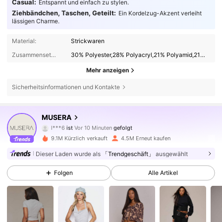
Casual:
Entspannt und einfach zu stylen.
Ziehbändchen, Taschen, Geteilt:
Ein Kordelzug-Akzent verleiht
lässigen Charme.
Material:
Strickwaren
Zusammensetzung:
30% Polyester,28% Polyacryl,21% Polyamid,21% Viskose
Mehr anzeigen
Sicherheitsinformationen und Kontakte
4.3M Follower
4,83
MUSERA
l***6
ist
Vor 10 Minuten
gefolgt
r***6
ist am Durchsuchen
9.1M Kürzlich verkauft
4.5M Erneut kaufen
4.3M Follower
4,83
Dieser Laden wurde als
「Trendgeschäft」
ausgewählt
Folgen
Alle Artikel
4.3M Follower
4,83
4.3M Follower
4,83