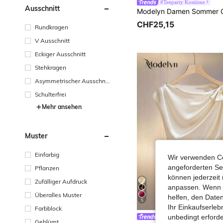
#Teeparty Kostüme
Ausschnitt
CHF25,15
Rundkragen
V Ausschnitt
Eckiger Ausschnitt
Stehkragen
Asymmetrischer Ausschnit
t
Schulterfrei
Mehr ansehen
Muster
Einfarbig
Wir verwenden Co
angeforderten Ser
Pflanzen
können jederzeit 
Zufälliger Aufdruck
anpassen. Wenn Si
Überalles Muster
helfen, den Date
5
Ihr Einkaufserle
Farbblock
unbedingt erford
Modelyn
Geblümt