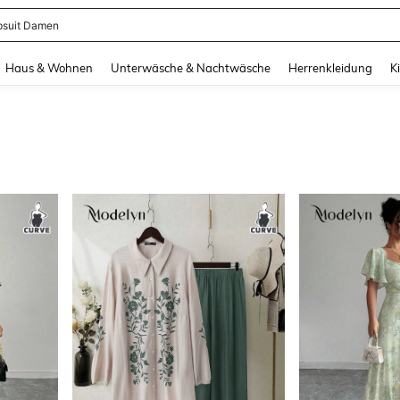
suit Damen
and down arrow keys to navigate search Zuletzt gesucht and Suche und Finde. Pr
Haus & Wohnen
Unterwäsche & Nachtwäsche
Herrenkleidung
K