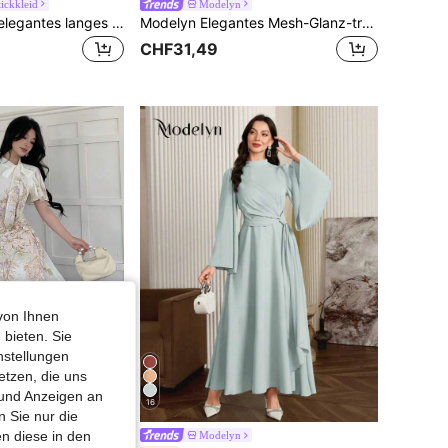
ickkleid
Modelyn
Modelyn Damen elegantes langes Kleid mit floraler Stickerei, Rundhalsausschnitt und Rüschen-Kurzarm
Modelyn Elegantes Mesh-Glanz-trägerloses Kleid mit Puffärmeln für Frauen, Frühling & Herbst
CHF31,49
von Ihnen
 bieten. Sie
nstellungen
etzen, die uns
 und Anzeigen an
16
 Sie nur die
n diese in den
Eleganz
Modelyn