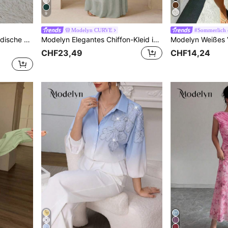
9
Modelyn CURVE
#Sommerlich 
Hose in Unifarbe
Modelyn Elegantes Chiffon-Kleid in Pastellfarben, geeignet für Lehrer, Schulanfang, Große Größen, Herbst
CHF23,49
CHF14,24