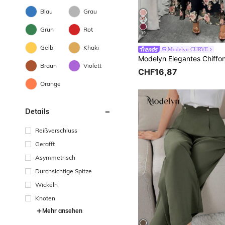
Blau
Grau
Grün
Rot
19
Gelb
Khaki
Modelyn CURVE
Braun
Violett
CHF16,87
Orange
Details
Reißverschluss
Gerafft
Asymmetrisch
Durchsichtige Spitze
Wickeln
Knoten
Mehr ansehen