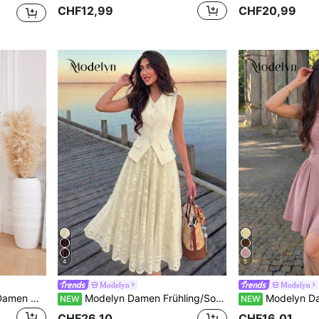
CHF12,99
CHF20,99
4
5
Modelyn
Modelyn
Modelyn Burgunderrotes Damen Maxi-Kleid mit V-Ausschnitt, Kurzarm, Knopfleiste, eleganter gestrickter Pulloverkleid
Modelyn Damen Frühling/Sommer Gelbes gewebtes ärmelloses V-Ausschnitt Tailliertes Knopf-Up Fake-Tasche A-Linie Elegantes Pendler Top Und A-Linie Spitze Elegantes Romantisches Rock 2-Teiler Set
Modelyn Damen Frühling/Sommer grünes gewebtes ärmel
NEW
NEW
CHF26,10
CHF16,01