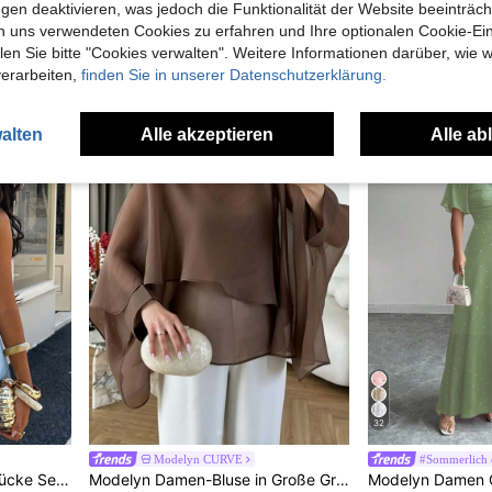
Modelyn Einfarbige Satinbluse mit drapierter Schleife für Frauen
Modelyn Damen einfarbiges plissiertes elegantes Taillenmidi-Kleid, geeignet für Partys und Zusammenkünfte
Modelyn Kleid mit Raffung und 
-24%
-40%
gen deaktivieren, was jedoch die Funktionalität der Website beeinträc
n uns verwendeten Cookies zu erfahren und Ihre optionalen Cookie-Ei
CHF12,37
CHF12,72
CHF16,49
CHF
n Sie bitte "Cookies verwalten". Weitere Informationen darüber, wie w
verarbeiten,
finden Sie in unserer Datenschutzerklärung.
alten
Alle akzeptieren
Alle ab
32
Modelyn CURVE
#Sommerlich 
tisches Urlaubsoutfit für den Sommer
Modelyn Damen-Bluse in Große Größen aus Chiffon mit asymmetrischem Saum, fließender Passform und Fledermausärmeln, locker geschnitten, elegant, einzeln oder als Layering-Piece tragbar