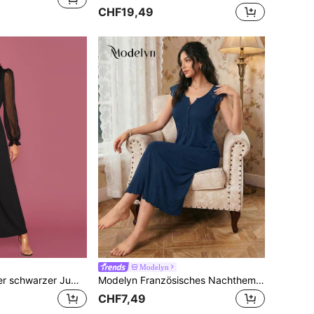
CHF19,49
Modelyn
Modelyn Eleganter schwarzer Jumpsuit mit weitem Bein und Volant-Saum an den langen Ärmeln
Modelyn Französisches Nachthemd für Damen mit V-Ausschnitt, Spitzenkragen-Dekor und Knöpfen im Lässig-Stil
CHF7,49