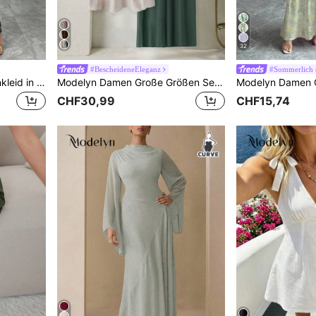
32
#BescheideneEleganz
#Sommerlich 
Modelyn Elegantes Chiffonkleid in Große Größen für Damen mit rundem Ausschnitt, Rüschen und weiten Ärmeln, Frühling/Sommer
Modelyn Damen Große Größen Set aus Blumenprint Langarm Knopfhemd und Hose, 2-teilig, Lässig
CHF30,99
CHF15,74