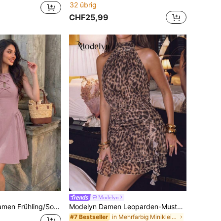
32 übrig
CHF25,99
Modelyn
loses Kleid mit geraffter Taille, A-Linie, Schleife, elegant und romantisch
Modelyn Damen Leoparden-Muster Rüschen-Kragen ärmelloses Mini-Kleid
in Mehrfarbig Minikleider in verschiedenen Farben
#7 Bestseller