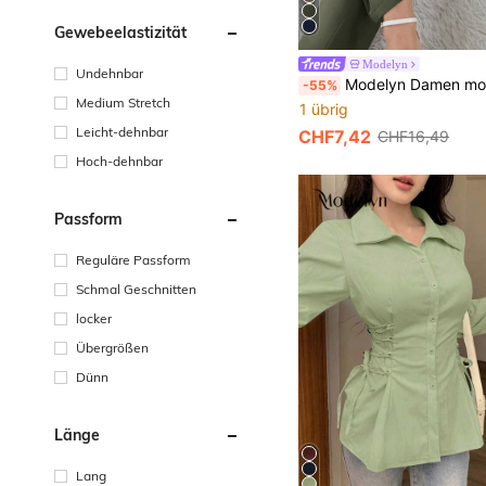
Gewebeelastizität
Modelyn
Undehnbar
Modelyn Damen modische vielseitige Vuweite 
-55%
Medium Stretch
1 übrig
Leicht-dehnbar
CHF7,42
CHF16,49
Hoch-dehnbar
Passform
Reguläre Passform
Schmal Geschnitten
locker
Übergrößen
Dünn
Länge
Lang