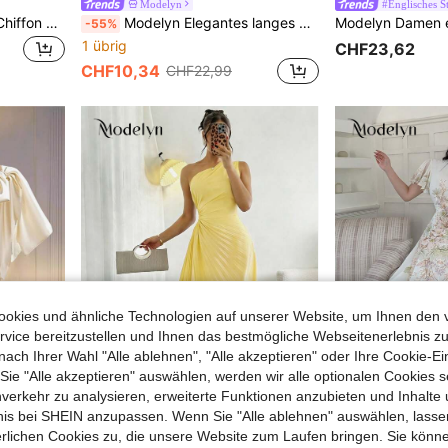
Modelyn
#Englisches St
Modelyn Damen Sommer Chiffon Schmetterling Muster gerafftes Rundhals Langarm Kleid
Modelyn Elegantes langes burgunderrotes Kleid mit ovalem Kragen für Frauen, Winter
-55%
1 übrig
CHF23,62
CHF10,34
CHF22,99
okies und ähnliche Technologien auf unserer Website, um Ihnen den 
vice bereitzustellen und Ihnen das bestmögliche Webseitenerlebnis zu
nach Ihrer Wahl "Alle ablehnen", "Alle akzeptieren" oder Ihre Cookie-Ei
e "Alle akzeptieren" auswählen, werden wir alle optionalen Cookies s
nverkehr zu analysieren, erweiterte Funktionen anzubieten und Inhalte
8
15
bnis bei SHEIN anzupassen. Wenn Sie "Alle ablehnen" auswählen, lassen
erlichen Cookies zu, die unsere Website zum Laufen bringen. Sie könne
#Elegante Soirée
#Bescheidene