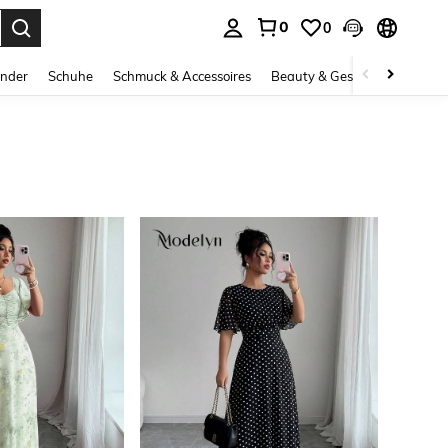
0
0
ess Enter to select.
inder
Schuhe
Schmuck & Accessoires
Beauty & Gesundheit
Gro