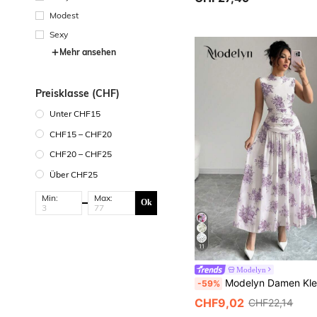
Modest
Sexy
Mehr ansehen
Preisklasse (CHF)
Unter CHF15
CHF15 – CHF20
CHF20 – CHF25
Über CHF25
Min:
Max:
Ok
11
Modelyn
Modelyn Damen Kleid mit Blume Muster, plissiert und raffungsdetail an der Taille, eleg
-59%
CHF9,02
CHF22,14