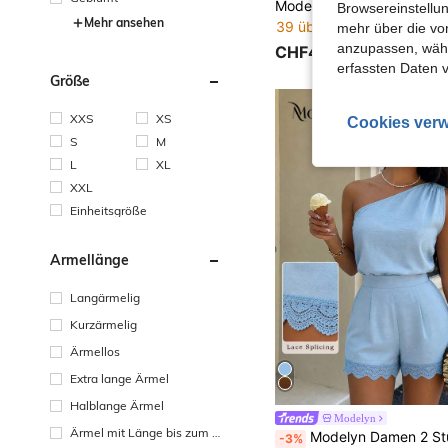
Browsereinstellun
Mehr ansehen
39 übrig
mehr über die vo
anzupassen, wähle
CHF4,65
erfassten Daten 
Größe
XXS
XS
Cookies verw
S
M
L
XL
XXL
Einheitsgröße
Ärmellänge
Langärmelig
Kurzärmelig
Ärmellos
Extra lange Ärmel
Halblange Ärmel
Modelyn
Ärmel mit Länge bis zum H
Modelyn Damen 2 Stücke Set, Schulterfreies Top kombiniert mit Shorts mit Blumenverzierung, roman
-3%