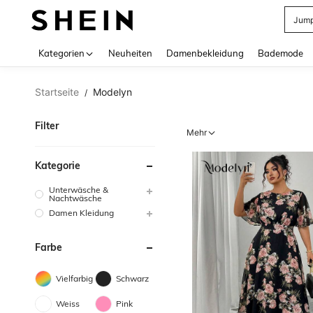
Jump
Use up 
Kategorien
Neuheiten
Damenbekleidung
Bademode
Startseite
Modelyn
/
Filter
Mehr
Kategorie
Unterwäsche &
Nachtwäsche
Damen Kleidung
Farbe
Vielfarbig
Schwarz
Weiss
Pink