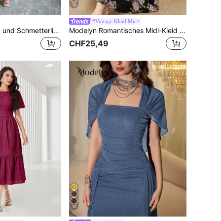
10
#Vintage Kleid Mit
Modelyn Blumen- und Schmetterlings-Muster Mesh asymmetrisches Volant romantisches Sommer elegantes Midi-Kleid für Frauen
Modelyn Romantisches Midi-Kleid mit Blume Muster, Chiffon, Langarm, A-Linie, Regular Fit, Große Größen, Frühling/Sommer
CHF25,49
12