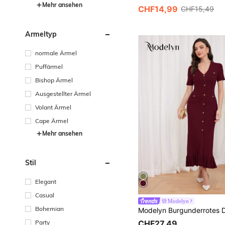
andgelenk
Mehr ansehen
CHF14,99
CHF15,49
Ärmeltyp
normale Ärmel
Puffärmel
Bishop Ärmel
Ausgestellter Ärmel
Volant Ärmel
Cape Ärmel
Mehr ansehen
Stil
Elegant
Casual
Modelyn
Bohemian
CHF27,49
Party