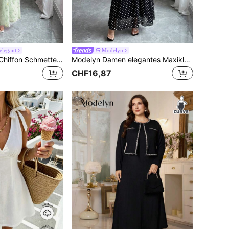
elegant
Modelyn
Modelyn Damen Chiffon Schmetterling Muster Fledermausärmel Plissee-Saum süßes französisches Stil Minikleid, Sommer
Modelyn Damen elegantes Maxikleid aus Chiffon mit rundem Ausschnitt, Rüschen, weiten Ärmeln und fließendem Schnitt, für Frühling/Sommer
CHF16,87