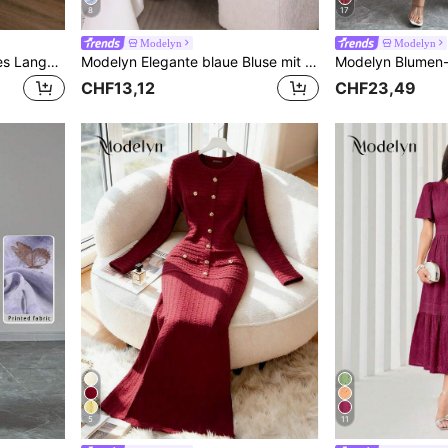
8
17
Modelyn
Modelyn
Modelyn Damen Einfarbiges Langarm Hemd mit Tunnelzug
Modelyn Elegante blaue Bluse mit Blumen-Perlenbesatz und Dropped-Shoulder-Ärmeln für Damen
CHF13,12
CHF23,49
5
11