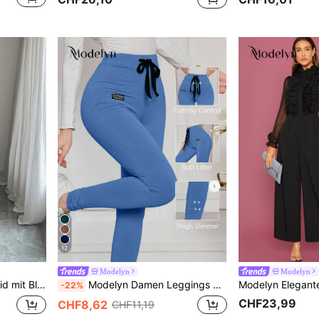
12
Modelyn
Modelyn
ant für Partys und Anlässe geeignet
Modelyn Damen Leggings mit Buchstaben-Logo, Tunnelzug und engen, dehnbaren Passform
-22%
CHF23,99
CHF8,62
CHF11,19