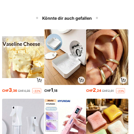
Könnte dir auch gefallen
3
1
2
CHF
,36
CHF
,18
CHF
,24
CHF4,35
CHF2,91
-22%
-23%