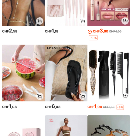
2
1
3
CHF
,58
CHF
,18
CHF
,60
CHF4,00
-10%
1
6
1
CHF
,08
CHF
,08
CHF
,08
CHF1,18
-8%