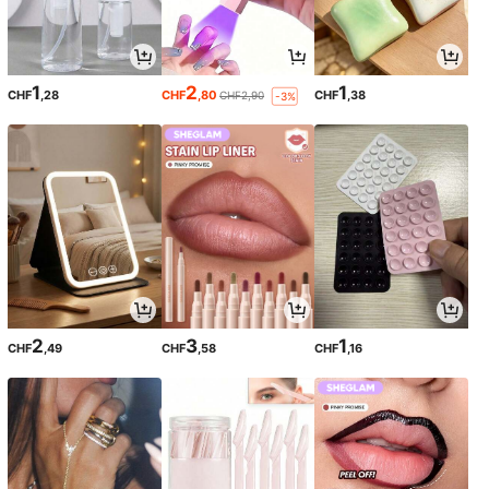
1
2
1
CHF
,28
CHF
,80
CHF
,38
CHF2,90
-3%
2
3
1
CHF
,49
CHF
,58
CHF
,16