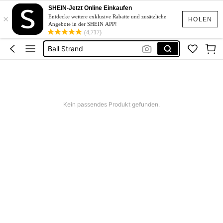
Schwimmanzug Sport
SHEIN-Jetzt Online Einkaufen
×
Entdecke weitere exklusive Rabatte und zusätzliche
Boccia Spiel
HOLEN
Angebote in der SHEIN APP!
(4,717)
Ball Strand
Palline Da Bocce
Linen
Schwimmanzug Sport
Boccia Spiel
Kein passendes Produkt gefunden.