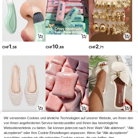
1
10
2
CHF
,38
CHF
,88
CHF
,71
13
1
8
Wir verwenden Cookies und ähnliche Technologien auf unserer Website, um Ihnen den
CHF
,78
CHF
,28
CHF
,88
von Ihnen angeforderten Service bereitzustellen und Ihnen das bestmögliche
Webseitenerlebnis zu bieten. Sie können jederzeit nach Ihrer Wahl "Alle ablehnen", "Alle
akzeptieren" oder Ihre Cookie-Einstellungen anpassen. Wenn Sie "Alle akzeptieren"
auswählen, werden wir alle optionalen Cookies setzen, die uns helfen, den