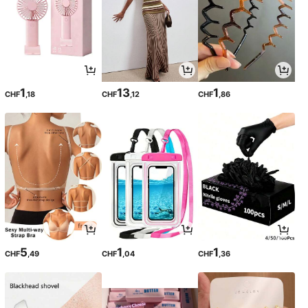
1
13
1
CHF
,18
CHF
,12
CHF
,86
5
1
1
CHF
,49
CHF
,04
CHF
,36