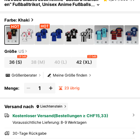
en" Fußballtrikot, Unisex Anime Fußballs
hirt, ISAGI 11 T-Shirt, Anime Sport Gesch
enk
Farbe: Khaki
Größe
US
10 left
13 left
36
(S)
38
(M)
40
(L)
42
(XL)
Größenberater
Meine Größe finden
Menge:
23 übrig
Versand nach
Liechtenstein
Kostenloser Versand(Bestellungen ≥ CHF15,33)
Voraussichtliche Lieferung:
8-9 Werktagen
30-Tage Rückgabe