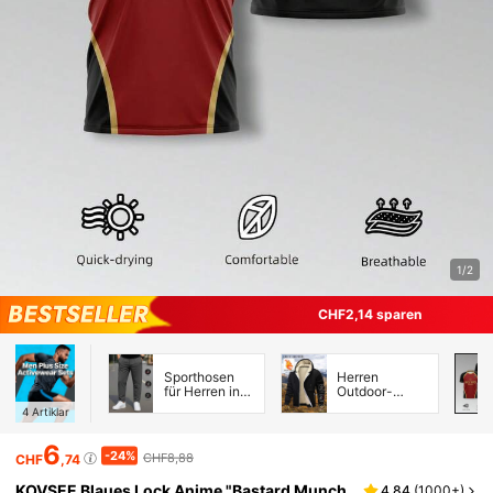
1/2
CHF2,14 sparen
Sporthosen
Herren
für Herren in
Outdoor-
großen
Jacken
4
Artiklar
Größen
6
-24%
CHF8,88
CHF
,74
KOVSEE Blaues Lock Anime "Bastard Munch
4,84
(
1000+
)