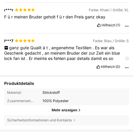
r***r
Farbe: Khaki / Größe: XL
F
ü
r
meinen
Bruder
geholt
f
ü
r
den
Preis
ganz
okay
Hilfreich
(1)
l***7
Farbe: Blau / Größe: S
ganz
gute
Qualit
ä
t
,
angenehme
Textilien
.
Es
war
als
Geschenk
gedacht
,
an
meinem
Bruder
der
zur
Zeit
ein
blue
lock
fan
ist
.
Er
meinte
es
fehlen
paar
details
damit
es
so
aussieht
wie
im
Anime
,
aber
ja
.
Hilfreich
(0)
Produktdetails
Material:
Strickstoff
Zusammensetzung:
100% Polyester
Mehr anzeigen
Sicherheitsinformationen und Kontakte