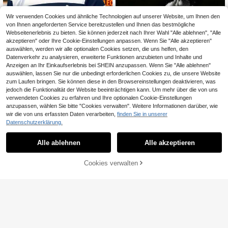
Wir verwenden Cookies und ähnliche Technologien auf unserer Website, um Ihnen den
von Ihnen angeforderten Service bereitzustellen und Ihnen das bestmögliche
Webseitenerlebnis zu bieten. Sie können jederzeit nach Ihrer Wahl "Alle ablehnen", "Alle
akzeptieren" oder Ihre Cookie-Einstellungen anpassen. Wenn Sie "Alle akzeptieren"
auswählen, werden wir alle optionalen Cookies setzen, die uns helfen, den
Datenverkehr zu analysieren, erweiterte Funktionen anzubieten und Inhalte und
Anzeigen an Ihr Einkaufserlebnis bei SHEIN anzupassen. Wenn Sie "Alle ablehnen"
auswählen, lassen Sie nur die unbedingt erforderlichen Cookies zu, die unsere Website
zum Laufen bringen. Sie können diese in den Browsereinstellungen deaktivieren, was
jedoch die Funktionalität der Website beeinträchtigen kann. Um mehr über die von uns
verwendeten Cookies zu erfahren und Ihre optionalen Cookie-Einstellungen
anzupassen, wählen Sie bitte "Cookies verwalten". Weitere Informationen darüber, wie
13
wir die von uns erfassten Daten verarbeiten,
finden Sie in unserer
36
KOVSEE Herren Casual Sport T-Shi
Datenschutzerklärung.
rt - Pferde-Muster, geeignet für Out
6
RISE LYT
CHF
,86
door, Pendeln, Urlaub, maschinenw
Alle ablehnen
Alle akzeptieren
RISE LYT Herren Batik Raglan Kurz
aschbar, bequem für alle Jahreszeit
arm Lässig Fitness Sport T-Shirt
en, täglicher Modestil | Rundhals T-
9
CHF
,51
Shirt
Cookies verwalten
ZUM WARENKORB HINZUFÜGEN