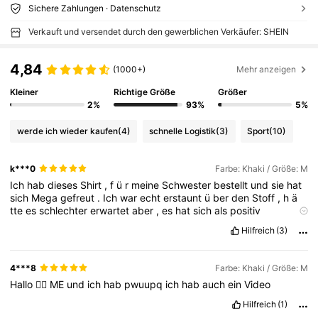
Sichere Zahlungen · Datenschutz
Verkauft und versendet durch den gewerblichen Verkäufer: SHEIN
4,84
(1000+)
Mehr anzeigen
Kleiner
Richtige Größe
Größer
2%
93%
5%
werde ich wieder kaufen
(4)
schnelle Logistik
(3)
Sport
(10)
k***0
Farbe: Khaki / Größe: M
Ich
hab
dieses
Shirt
,
f
ü
r
meine
Schwester
bestellt
und
sie
hat
sich
Mega
gefreut
.
Ich
war
echt
erstaunt
ü
ber
den
Stoff
,
h
ä
tte
es
schlechter
erwartet
aber
,
es
hat
sich
als
positiv
herausgestellt
.
Ich
kann
’
s
nur
empfehlen
f
ü
r
Leute
die
Fans
Hilfreich
(3)
sind
.
4***8
Farbe: Khaki / Größe: M
Hallo
🙋‍♀️
ME
und
ich
hab
pwuupq
ich
hab
auch
ein
Video
Hilfreich
(1)