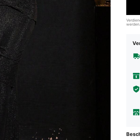
Verdien
werden
Ve
Besc