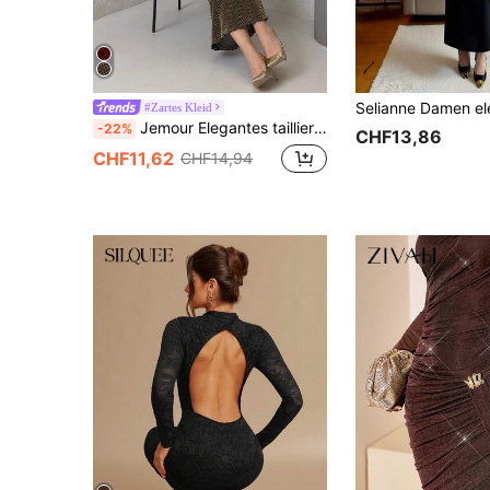
#Zartes Kleid
Jemour Elegantes tailliertes Damen Kleid mit drapiertem Rückenausschnitt und Metallnetz
-22%
CHF13,86
CHF11,62
CHF14,94