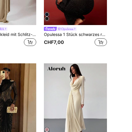
RA
Opulessa
MUSERA Maxikleid mit Schlitz-Ausschnitt, Bindedetail und drapierter Passform, ärmelos, für Ibiza, sexy Urlaub, Frühling, Sommer, Festival, Rave, Strandmode, romantisch, Abschlussball, Graduation, elegant, Geburtstag, Hochzeitsgast, Herbst, Abendausgang, Hochzeitsgast, elegant, Geburtstag, Abendausgang, Date Night, Herbst, Herbst-Sommer-Outfit, Urlaub, Langes Kleid
Opulessa 1 Stück schwarzes rückenfreies Kleid mit weitem Ärmel und rundem Ausschnitt, sexy Langarm Kleid, für Partys
CHF7,00