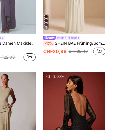
9
e
SHEIN BAE
 dezent, für Party und Abend, mit hohem Stehkragen, langen Ärmeln, geraffter Taille und Schärpe, aus Stretch-Jersey, minimalistisch schick, Büro-Outfit
SHEIN BAE Frühling/Sommer einfarbiges gelbes Kleid mit Rundhalsausschnitt, Kurzarm, figurbetont, gerafft, vollem Rock, elegantes Kleid, gelbes Kleid, elegantes Kleid, Hochzeitsgast-Kleid
-17%
CHF20,99
CHF25,49
HF22,03