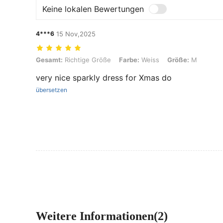
Keine lokalen Bewertungen
4***6
15 Nov,2025
Gesamt: Richtige Größe, Farbe: Weiss, Größe: M
Gesamt:
Richtige Größe
Farbe:
Weiss
Größe:
M
very nice sparkly dress for Xmas do
übersetzen
Weitere Informationen(2)