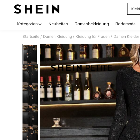
Klei
Use up 
Kategorien
Neuheiten
Damenbekleidung
Bademode
Startseite
Damen Kleidung
Kleidung für Frauen
Damen Kleider
/
/
/