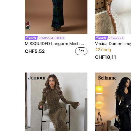
MISSGUIDED
Vexica
MISSGUIDED Langarm Mesh Maxikleid Abendkleid mit Tiermuster Wellen Muster körperbetonter Ballkleid für Winter Herbst Party Weihnachten
22 übrig
CHF5,52
CHF18,11