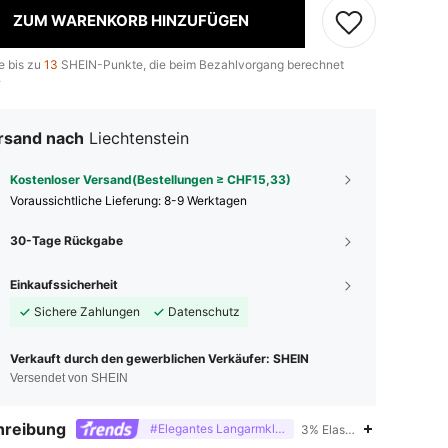
ZUM WARENKORB HINZUFÜGEN
e bis zu
13
SHEIN-Punkte, die beim Bezahlvorgang berechnet
.
rsand nach
Liechtenstein
Kostenloser Versand(Bestellungen ≥ CHF15,33)
Voraussichtliche Lieferung:
8-9 Werktagen
30-Tage Rückgabe
Einkaufssicherheit
Sichere Zahlungen
Datenschutz
Verkauft durch den gewerblichen Verkäufer: SHEIN
Versendet von SHEIN
hreibung
#Elegantes Langarmkleid
3% Elasthan,22% Metallisi