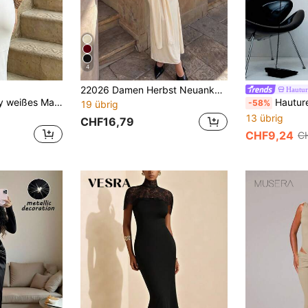
4
22026 Damen Herbst Neuankömmling, Mode elegant Pendeln sexy reif Schulanfang Saison Party Aprikose hoher Kragen schmale Passform eleganter französischer Stil Abendkleid Langarm langes Kleid
Hautur
Vexica Damen sexy weißes Maxikleid mit Spitzenbesatz und rückenfreiem Design, elegantes Frühlings-/Sommer-Hochzeitsgast-Abendkleid, geeignet für Ausgehen und Alltag
Hauture Damen Maxikleid in Kastanienbraun für Herbst, elegant und
-58%
19 übrig
13 übrig
CHF16,79
CHF9,24
C