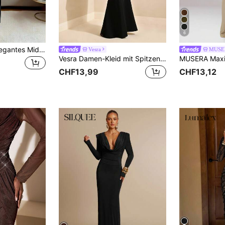
6
Selianne Damen elegantes Midi-Kleid mit langen Ärmeln, V-Ausschnitt und plissiertem Design mit Knöpfen, geeignet für den Arbeitsweg, Ausflüge und Lässig Bekleidung, Herbst/Winter/Frühling
Vesra
MUSE
Vesra Damen-Kleid mit Spitzen-Patchwork, modisch elegant, mit Meerjungfrauen-Saum
CHF13,99
CHF13,12