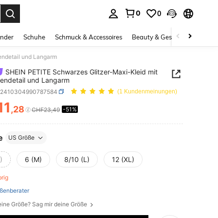
0
0
ess Enter to select.
inder
Schuhe
Schmuck & Accessoires
Beauty & Gesundheit
Gro
endetail und Langarm
SHEIN PETITE Schwarzes Glitzer-Maxi-Kleid mit
fendetail und Langarm
z2410304990787584
(1 Kundenmeinungen)
11
,28
-51%
ICE AND AVAILABILITY
CHF23,49
e
US Größe
)
6 (M)
8/10 (L)
12 (XL)
brig
ßenberater
eine Größe? Sag mir deine Größe