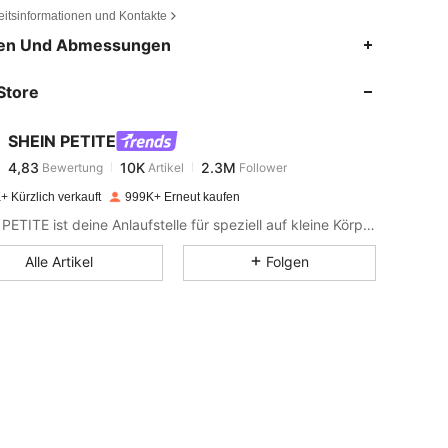
eitsinformationen und Kontakte
4,83
10K
2.3M
en Und Abmessungen
Store
4,83
10K
2.3M
SHEIN PETITE
4,83
10K
2.3M
Bewertung
Artikel
Follower
l***z
bezahlt
Vor 1 Tag
+ Kürzlich verkauft
999K+ Erneut kaufen
4,83
10K
2.3M
SHEIN PETITE ist deine Anlaufstelle für speziell auf kleine Körpergrößen zugeschnittene Mode.
Alle Artikel
Folgen
4,83
10K
2.3M
4,83
10K
2.3M
4,83
10K
2.3M