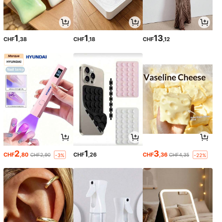
1
1
13
CHF
,38
CHF
,18
CHF
,12
2
1
3
CHF
,80
CHF
,26
CHF
,36
CHF2,90
CHF4,35
-3%
-22%