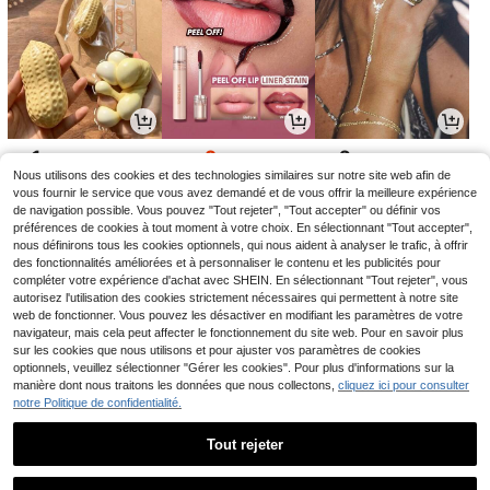
1
3
2
CHF
,28
CHF
,60
CHF
,58
CHF4,00
Nous utilisons des cookies et des technologies similaires sur notre site web afin de
-10%
vous fournir le service que vous avez demandé et de vous offrir la meilleure expérience
de navigation possible. Vous pouvez "Tout rejeter", "Tout accepter" ou définir vos
préférences de cookies à tout moment à votre choix. En sélectionnant "Tout accepter",
nous définirons tous les cookies optionnels, qui nous aident à analyser le trafic, à offrir
des fonctionnalités améliorées et à personnaliser le contenu et les publicités pour
compléter votre expérience d'achat avec SHEIN. En sélectionnant "Tout rejeter", vous
autorisez l'utilisation des cookies strictement nécessaires qui permettent à notre site
web de fonctionner. Vous pouvez les désactiver en modifiant les paramètres de votre
navigateur, mais cela peut affecter le fonctionnement du site web. Pour en savoir plus
sur les cookies que nous utilisons et pour ajuster vos paramètres de cookies
optionnels, veuillez sélectionner "Gérer les cookies". Pour plus d'informations sur la
manière dont nous traitons les données que nous collectons,
cliquez ici pour consulter
notre Politique de confidentialité.
1
1
14
CHF
,48
CHF
,28
CHF
,99
Tout rejeter
1
0