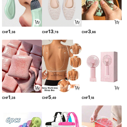
1
13
3
CHF
,38
CHF
,78
CHF
,86
1
5
1
CHF
,28
CHF
,49
CHF
,18