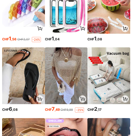
1
1
1
CHF
,56
CHF
,04
CHF
,08
CHF2,07
-24%
6
7
2
CHF
,08
CHF
,49
CHF
,17
CHF9,99
-25%