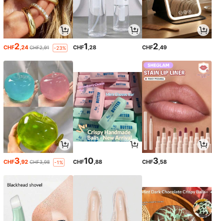
2
1
2
CHF
,24
CHF
,28
CHF
,49
CHF2,91
-23%
3
10
3
CHF
,92
CHF
,88
CHF
,58
CHF3,98
-1%