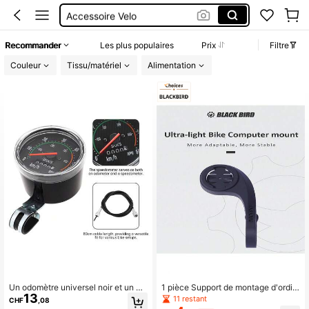
Accessoire Velo
Accessoires Velo
Recommander
Les plus populaires
Prix
Filtre
Compteur Velo Gps
Couleur
Tissu/matériel
Alimentation
Compteur Velo
Un odomètre universel noir et un co
1 pièce Support de montage d'ordin
13
mpteur de vitesse de vélo, un comp
ateur de vélo BLACKBIRD H1 pour
11 restant
CHF
,08
teur de vitesse mécanique classiqu
vélo de montagne et de route, supp