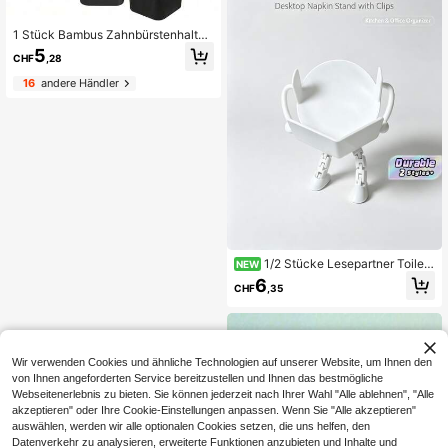
1 Stück Bambus Zahnbürstenhalter,
5-Fach Zahnbürstenständer, Badez
5
CHF
,28
immer Waschtisch Aufbewahrung O
rganizer, kann elektrische Zahnbürs
16
andere Händler
te, Zahnpasta, Rasierer usw. halten,
Badezimmer Dekoration, Schulanfa
ng Dekoration. Badezimmer Arbeits
platte Zahnbürsten Aufbewahrungs
ständer, Badezimmer Zahnbürstenh
alter, Bambus Zahnbürstenhalter, El
ektrischer Zahnbürstenhalter und Z
ahnpastahalter, Badezimmer Arbeit
splatte Zubehör Aufbewahrung, Ma
rmor Zahnbürsten Organizer
1/2 Stücke Lesepartner Toilett
NEW
enpapierhalter Ornament, lustiger b
6
CHF
,35
uchförmiger Rollenpapier-Aufbewa
hrungsständer, kreative Badezimme
r-Dekorationsstatue, neuartiges & v
erspieltes Dekorationsstück für Arb
eitsplatten, Waschräume und Heimd
ekoration
Wir verwenden Cookies und ähnliche Technologien auf unserer Website, um Ihnen den
von Ihnen angeforderten Service bereitzustellen und Ihnen das bestmögliche
Webseitenerlebnis zu bieten. Sie können jederzeit nach Ihrer Wahl "Alle ablehnen", "Alle
akzeptieren" oder Ihre Cookie-Einstellungen anpassen. Wenn Sie "Alle akzeptieren"
auswählen, werden wir alle optionalen Cookies setzen, die uns helfen, den
Datenverkehr zu analysieren, erweiterte Funktionen anzubieten und Inhalte und