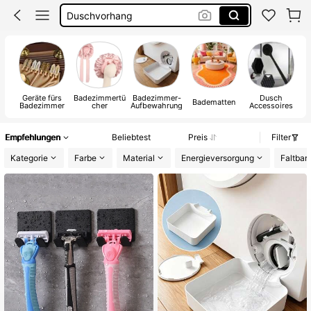
Strandtuch
Badezimmer Zubehör
Badezimmer
Geräte fürs
Badezimmertü
Badezimmer-
Dusch
Du
Badematten
Badezimmer
cher
Aufbewahrung
Accessoires
& 
Empfehlungen
Beliebtest
Preis
Filter
Kategorie
Farbe
Material
Energieversorgung
Faltbar