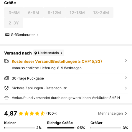
Größe
3-6M
6-9M
9-12M
12-18M
18-24M
2-3Y
Größenberater
Versand nach
Liechtenstein
Kostenloser Versand(Bestellungen ≥ CHF15,33)
Voraussichtliche Lieferung:
8-9 Werktagen
30-Tage Rückgabe
Sichere Zahlungen · Datenschutz
Verkauft und versendet durch den gewerblichen Verkäufer: SHEIN
4,87
(100+)
Mehr anzeigen
Kleiner
Richtige Größe
Größer
2%
95%
3%