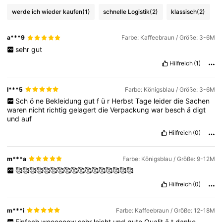
werde ich wieder kaufen
(1)
schnelle Logistik
(2)
klassisch
(2)
a***9
Farbe: Kaffeebraun / Größe: 3-6M
sehr
gut
Hilfreich
(1)
l***5
Farbe: Königsblau / Größe: 3-6M
Sch
ö
ne
Bekleidung
gut
f
ü
r
Herbst
Tage
leider
die
Sachen
waren
nicht
richtig
gelagert
die
Verpackung
war
besch
ä
digt
und
auf
Hilfreich
(0)
m***a
Farbe: Königsblau / Größe: 9-12M
🥰🥰🥰🥰🥰🥰🥰🥰🥰🥰🥰🥰🥰🥰🥰🥰🥰
Hilfreich
(0)
m***i
Farbe: Kaffeebraun / Größe: 12-18M
Einfach
woooooow
sehr
leicht
und
qute
Qualit
ä
t
danke