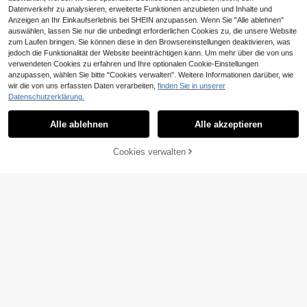
Datenverkehr zu analysieren, erweiterte Funktionen anzubieten und Inhalte und
Anzeigen an Ihr Einkaufserlebnis bei SHEIN anzupassen. Wenn Sie "Alle ablehnen"
Ähnliche vorrätige Artikel anzeigen
Alle ansehen
auswählen, lassen Sie nur die unbedingt erforderlichen Cookies zu, die unsere Website
zum Laufen bringen. Sie können diese in den Browsereinstellungen deaktivieren, was
jedoch die Funktionalität der Website beeinträchtigen kann. Um mehr über die von uns
verwendeten Cookies zu erfahren und Ihre optionalen Cookie-Einstellungen
anzupassen, wählen Sie bitte "Cookies verwalten". Weitere Informationen darüber, wie
wir die von uns erfassten Daten verarbeiten,
finden Sie in unserer
Datenschutzerklärung.
Alle ablehnen
Alle akzeptieren
Sorry, dieses Produkt ist ausverkauft.
Cookies verwalten
AUSVERKAUFT