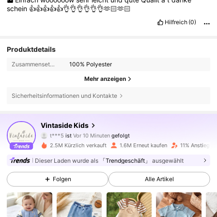
schein
👍👍👍👍👍👌👌👌👌👌👌🫶🏻🫶🏻
Hilfreich
(0)
Produktdetails
Zusammensetzung:
100% Polyester
Mehr anzeigen
Sicherheitsinformationen und Kontakte
619K Follower
4,89
Vintaside Kids
t***5
ist
Vor 10 Minuten
gefolgt
y***h
ist am Durchsuchen
619K Follower
4,89
2.5M Kürzlich verkauft
1.6M Erneut kaufen
11% Anstieg de
Dieser Laden wurde als
「Trendgeschäft」
ausgewählt
619K Follower
4,89
Folgen
Alle Artikel
619K Follower
4,89