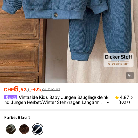
1/8
6
CHF
,52
-40%
CHF10,87
Vintaside Kids Baby Jungen Säugling/Kleinki
4,87
nd Jungen Herbst/Winter Stehkragen Langarm
(100+)
modisches hochwertiges Hemd kombiniert mit
vielseitigen Freizeithosen Set, geeignet für Zuhause
Lässig, leichte Outdoor-Aktivitäten, Familienfeiern
Farbe: Blau