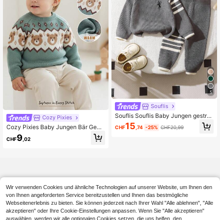
5
Souflis
Souflis Souflis Baby Jungen gestrei
Cozy Pixies
fter Rundhals-Raglanärmel-Pullove
15
Cozy Pixies Baby Jungen Bär Geo
CHF
,74
-25%
CHF20,99
r und gestrickte Hose Set, Herbst
metrisches Muster Rundhals Langar
9
CHF
,02
m Pullover, dick, weich, bequem, vi
elseitig
Wir verwenden Cookies und ähnliche Technologien auf unserer Website, um Ihnen den
von Ihnen angeforderten Service bereitzustellen und Ihnen das bestmögliche
Webseitenerlebnis zu bieten. Sie können jederzeit nach Ihrer Wahl "Alle ablehnen", "Alle
akzeptieren" oder Ihre Cookie-Einstellungen anpassen. Wenn Sie "Alle akzeptieren"
auswählen, werden wir alle optionalen Cookies setzen, die uns helfen, den