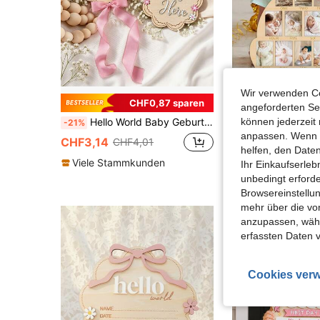
Wir verwenden Co
CHF0,87 sparen
angeforderten Ser
Hello World Baby Geburtsankündigungsschild, doppelseitige hölzerne Neugeborenen-Ankündigungstafel, Baby Mädchen Essentials, Neugeborenen-Zubehör, Gender Reveal, rosa Gänseblümchen, Geburtsinformationen Andenken mit rosa Schleife, Krankenhaus-Foto-Requisite & Kinderzimmer-Dekoration, hölzernes Baby-Ankündigungsschild, Baby Essentials, Baby Shower Geschenk
können jederzeit 
-21%
anpassen. Wenn Si
CHF6,76
CHF3,14
CHF4,01
helfen, den Date
Viele Stammku
Viele Stammkunden
Ihr Einkaufserle
unbedingt erford
Browsereinstellun
mehr über die vo
anzupassen, wähle
erfassten Daten 
Cookies verw