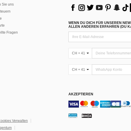
n Sie uns
teuern
e
WENN DU DICH FÜR UNSEREN NEW
rte
ALLEN ANDEREN ERFAHREN (DU KA
ellte Fragen
CH + 41
CH + 41
AKZEPTIEREN
ookies Verwalten
igentum