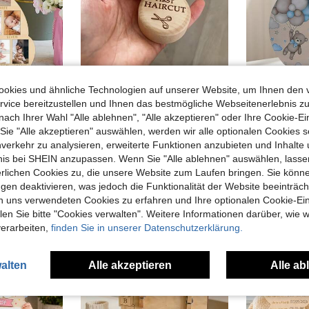
okies und ähnliche Technologien auf unserer Website, um Ihnen den 
vice bereitzustellen und Ihnen das bestmögliche Webseitenerlebnis zu
Bären Baby Meilenstein Marker, geeignet für Jungen & Mädchen Kinderzimmer Dekoration, Baby erstes Jahr 12 Monate Fototafel, bestes Baby Erinnerungsgeschenk
Neugeborenen Grundausstattung, Baby Shower Geschenk, handgefertigte Holz Aufbewahrungsbox für erste Haare, perfektes Geschenk für frischgebackene Eltern, tragbare Haaraufbewahrungsbox zur Aufbewahrung erster Erinnerungen, aus natürlichem Buchenholz gefertigt, minimalistisches & leichtes Design
nach Ihrer Wahl "Alle ablehnen", "Alle akzeptieren" oder Ihre Cookie-Ei
e "Alle akzeptieren" auswählen, werden wir alle optionalen Cookies s
in Gender-Reveal-Party Baby-Wachstums-Souvenirs
#4 Bestseller
#2 Bestseller
nverkehr zu analysieren, erweiterte Funktionen anzubieten und Inhalte
CHF3,08
CHF3,68
C
nden
bnis bei SHEIN anzupassen. Wenn Sie "Alle ablehnen" auswählen, lassen
Viele Stammkunden
erlichen Cookies zu, die unsere Website zum Laufen bringen. Sie könne
gen deaktivieren, was jedoch die Funktionalität der Website beeinträc
n uns verwendeten Cookies zu erfahren und Ihre optionalen Cookie-Ei
n Sie bitte "Cookies verwalten". Weitere Informationen darüber, wie w
verarbeiten,
finden Sie in unserer Datenschutzerklärung.
alten
Alle akzeptieren
Alle ab