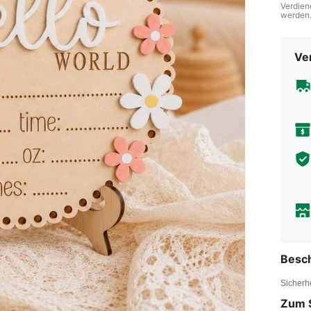
Verdien
werden
Ve
Besc
Sicherh
Zum 