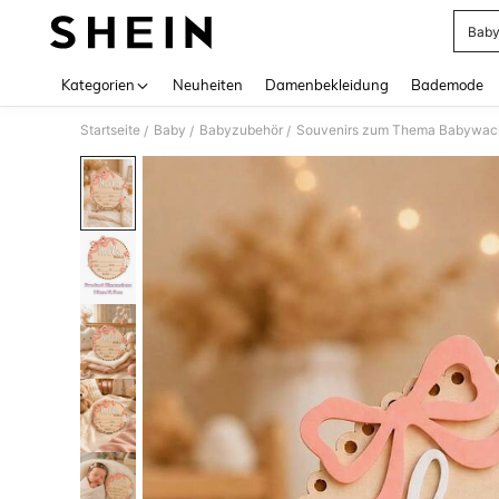
Baby
Use up 
Kategorien
Neuheiten
Damenbekleidung
Bademode
Startseite
Baby
Babyzubehör
Souvenirs zum Thema Babywac
/
/
/