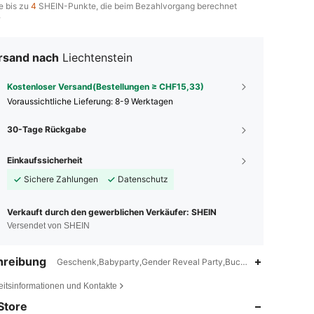
e bis zu
4
SHEIN-Punkte, die beim Bezahlvorgang berechnet
.
rsand nach
Liechtenstein
Kostenloser Versand(Bestellungen ≥ CHF15,33)
Voraussichtliche Lieferung:
8-9 Werktagen
30-Tage Rückgabe
Einkaufssicherheit
Sichere Zahlungen
Datenschutz
Verkauft durch den gewerblichen Verkäufer: SHEIN
Versendet von SHEIN
hreibung
Geschenk,Babyparty,Gender Reveal Party,Buchstaben,Mädchen,
4,87
171
1.6K
eitsinformationen und Kontakte
Store