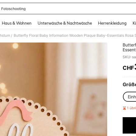
 Fotoschooting
and down arrow keys to navigate search Zuletzt gesucht and Suche und Finde. Pr
Haus & Wohnen
Unterwäsche & Nachtwäsche
Herrenkleidung
K
hstum
/
Butterfly Floral Baby Information Wood
Essent
Geburt
SKU: s
Baby-
Schwa
CHF
PR
Größ
Ein
1 üb