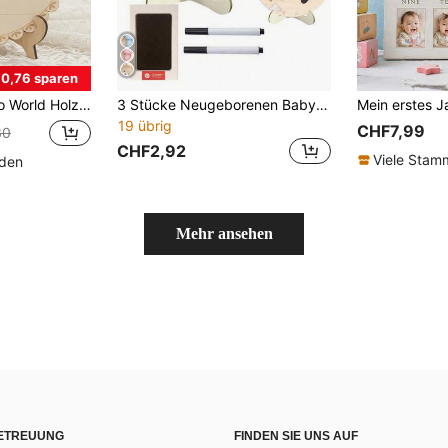
0,76 sparen
geborenen-Identifikationsbrett, wolkenförmiges Blumendesign, anpassbarer Name, Datum und Uhrzeit
3 Stücke Neugeborenen Baby Geburtsankündigung Holzplakette Set, rosa Bär Baby Geburtsankündigung Plakette, Baby's erste DIY Fußabdruck Kunst Meilenstein Karte, Bär Baby's erste Krankenhaus Namensschild, Geschenk für werdende Mutter, geeignet als Neugeborenen Fotografie Requisiten, Raumdekoration
19 übrig
CHF7,99
30
CHF2,92
Viele Sta
nden
Mehr ansehen
ETREUUNG
FINDEN SIE UNS AUF