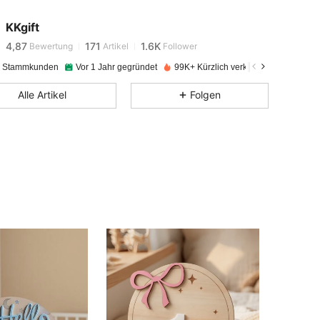
4,87
171
1.6K
KKgift
4,87
171
1.6K
Bewertung
Artikel
Follower
e Stammkunden
Vor 1 Jahr gegründet
99K+ Kürzlich verkauft
4,87
171
1.6K
Alle Artikel
Folgen
4,87
171
1.6K
4,87
171
1.6K
4,87
171
1.6K
4,87
171
1.6K
4,87
171
1.6K