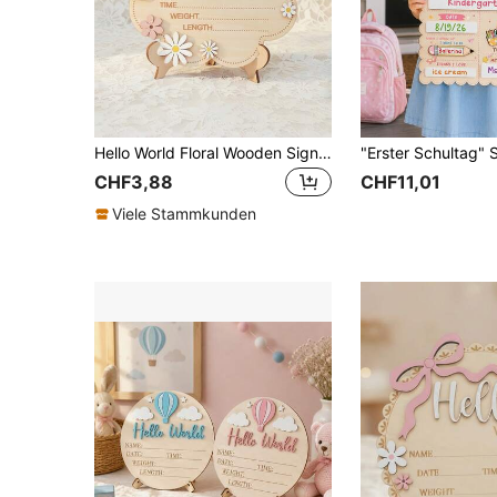
Hello World Floral Wooden Sign Babyparty-Zubehör Baby-Essentials Neugeborenes Mädchen Ankündigung Babyparty-Geschenk Hello World Holz Baby-Geburtsankündigungsschild
CHF3,88
CHF11,01
Viele Stammkunden