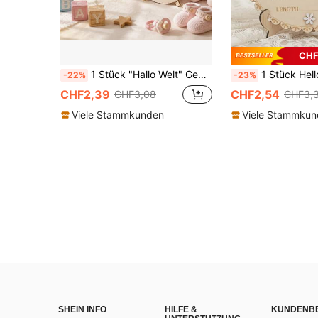
CHF
1 Stück "Hallo Welt" Geburtsankündigung Tafel, Baby Foto Requisite Holzplakette, Baby Meilenstein Marker, Taufgeschenk (Junge/Mädchen)
1 Stück Hello World Holz-Geburtsankündigungsschild für Babys, mit rosa Schleife, Krankenhaus-Neu
-22%
-23%
CHF2,39
CHF2,54
CHF3,08
CHF3,
Viele Stammkunden
Viele Stammku
SHEIN INFO
HILFE &
KUNDENB