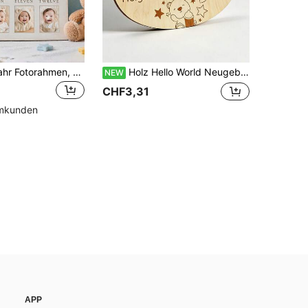
Mein erstes Jahr Fotorahmen, Holz 12-Monate Bilderrahmen, Baby 0-12 Monate Tischdisplay, Geburtstagsparty, Baby Geburtstags-Erinnerungsstück
Holz Hello World Neugeborenen Geburtsdaten Schild, Bären Silhouette Baby Ankündigung Plakette mit 3D erhabenen Buchstaben, graviert beschreibbar Säugling Meilenstein Foto
NEW
CHF3,31
mmkunden
APP