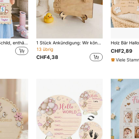
"Erster Schultag" Schild, enthält Schulanfang & Schulabschluss Gedenktafel und Marker; geeignet für Vorschule, Kindergartenübergang und Kindergarten, wiederverwendbare Holz-Schiefertafel, leicht zu beschreiben und zu löschen (mit Schleifendekoration), kann Name, Datum, Alter, Traum, Lehrerinformationen, Wachstumsaufzeichnung ausfüllen, Schulanfang Saison Kindergarten Einschreibung Kinder Foto Requisite, Familiengedenkgeschenk
1 Stück Ankündigung: Wir können es kaum erwarten, dich zu sehen! Soundwellen-Technologie Fotorahmen, hölzerne Gedenk-Fototafeln und Geschenke für das erste Treffen mit Ständern
13 übrig
CHF2,89
CHF4,38
Viele Sta