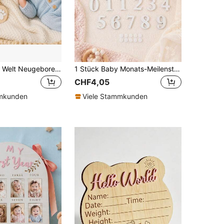
Holz Bär Hallo Welt Neugeborenen Geburtsankündigungsschild, Baby Foto Requisite, Name Datum Gewicht Größe Aufzeichnungstafel, Kinderzimmer Erinnerungsdekor Schild, Vollmonat 100 Tage Foto Requisite
1 Stück Baby Monats-Meilenstein Holzschild, 1-12 Monate Säuglings-Wachstums-Aufzeichnung Foto-Requisite, dekoriert mit rosa Schleife und Blume
CHF4,05
mmkunden
Viele Stammkunden