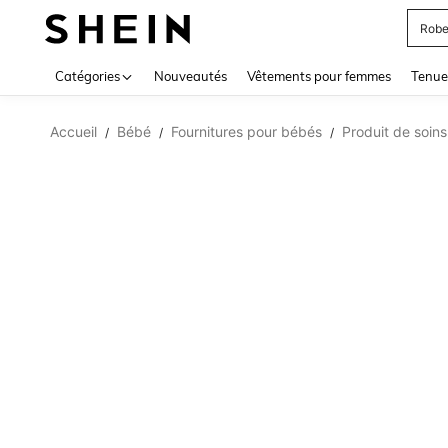
Robe
Use up 
Catégories
Nouveautés
Vêtements pour femmes
Tenue
Accueil
Bébé
Fournitures pour bébés
Produit de soin
/
/
/