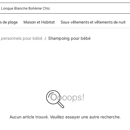
 Longue Blanche Bohème Chic
and down arrow keys to navigate search Dernière recherche and Rechercher et Tr
s de plage
Maison et Habitat
Sous-vêtements et vêtements de nuit
s personnels pour bébé
Shampoing pour bébé
/
Aucun article trouvé. Veuillez essayer une autre recherche.