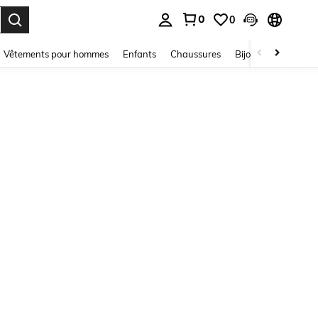
0
0
ouver. Press Enter to select.
Vêtements pour hommes
Enfants
Chaussures
Bijoux Et Accessoir