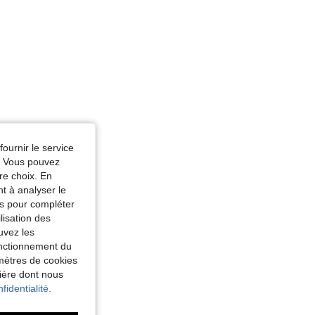
fournir le service
e. Vous pouvez
re choix. En
nt à analyser le
tés pour compléter
lisation des
uvez les
fonctionnement du
amètres de cookies
nière dont nous
fidentialité.