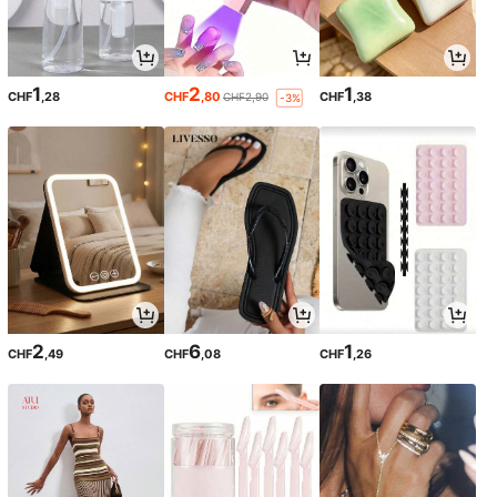
1
2
1
CHF
,28
CHF
,80
CHF
,38
CHF2,90
-3%
2
6
1
CHF
,49
CHF
,08
CHF
,26