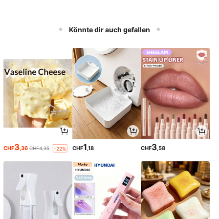
Könnte dir auch gefallen
3
1
3
CHF
,36
CHF
,18
CHF
,58
CHF4,35
-22%