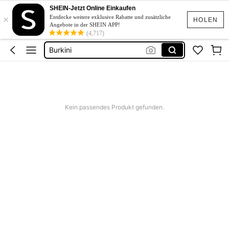
Linen
SHEIN-Jetzt Online Einkaufen
×
Schwimmanzug Sport
Entdecke weitere exklusive Rabatte und zusätzliche
HOLEN
Angebote in der SHEIN APP!
Bridesmaid Dresses
(4,717)
Burkini
Squishies
Linen
Kein passendes Produkt gefunden.