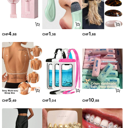
4
1
1
CHF
,88
CHF
,38
CHF
,88
5
1
10
CHF
,49
CHF
,04
CHF
,88