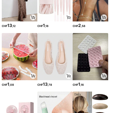
13
1
2
CHF
,12
CHF
,18
CHF
,58
1
13
1
CHF
,08
CHF
,78
CHF
,16