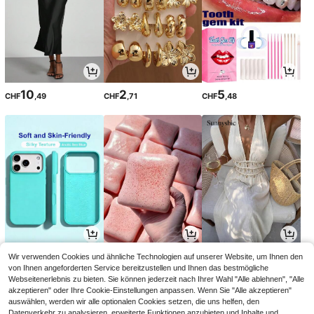
10
2
5
CHF
,49
CHF
,71
CHF
,48
3
1
12
Wir verwenden Cookies und ähnliche Technologien auf unserer Website, um Ihnen den
CHF
,94
CHF
,28
CHF
,37
von Ihnen angeforderten Service bereitzustellen und Ihnen das bestmögliche
Webseitenerlebnis zu bieten. Sie können jederzeit nach Ihrer Wahl "Alle ablehnen", "Alle
akzeptieren" oder Ihre Cookie-Einstellungen anpassen. Wenn Sie "Alle akzeptieren"
auswählen, werden wir alle optionalen Cookies setzen, die uns helfen, den
Datenverkehr zu analysieren, erweiterte Funktionen anzubieten und Inhalte und