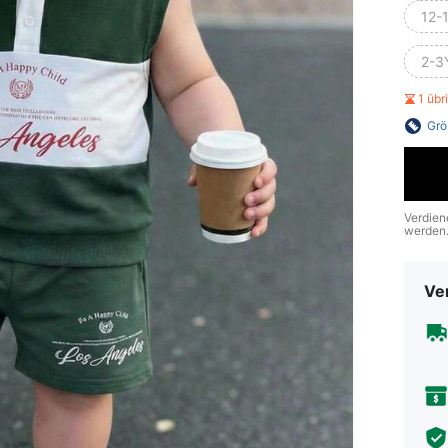
12-
2-3
1 üb
Grö
Verdien
werden
Ve