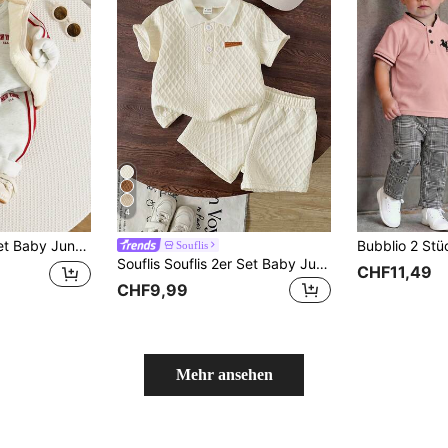
4
vielseitig und bequem, Herbst- und Winterkleidung für den Schulanfang
Souflis
Souflis Souflis 2er Set Baby Jungen Off-White Sommer Lässig Familien-Matching Outfits Lockerer Schnitt Knopf Rippen Polohemd mit elastischem Bund Shorts Set 3M-3T Kleidung
CHF11,49
CHF9,99
Mehr ansehen