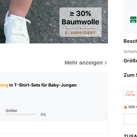
Besc
Sicherh
Größ
Mehr anzeigen
Zum 
tung
in T-Shirt-Sets für Baby-Jungen
99K+ 
Größer
0%
ZUSA