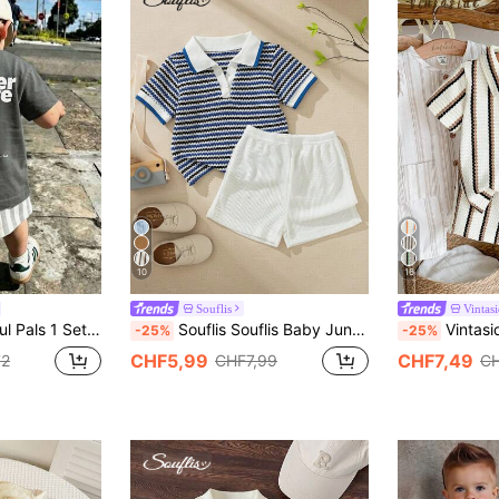
10
16
Souflis
Vintas
rt und passende gestreifte Muster Shorts Set, Sommeroutfits geeignet für Ausflüge, Urlaub, usw.
Souflis Souflis Baby Jungen Frühling und Sommer Khaki farbener strukturierter Stoff gestreifter Stoff V-Ausschnitt mit kleinem Kragen in der gleichen Farbfamilie, essentiell für lässigen Alltag und Aktivitäten Zuhause, Kinderkleidung Outfit des Tages
Vintaside Kids Babyjungen Zweiteiler
-25%
-25%
CHF5,99
CHF7,49
72
CHF7,99
CH