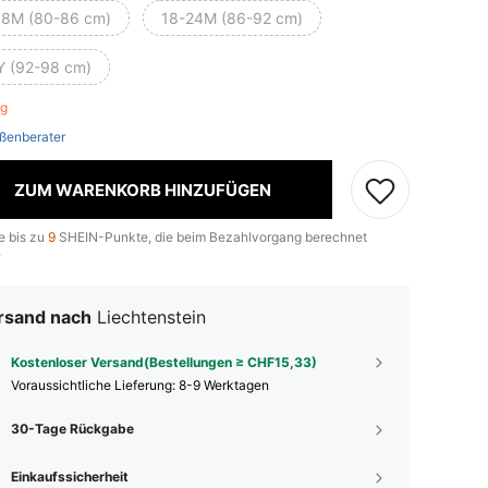
18M (80-86 cm)
18-24M (86-92 cm)
Y (92-98 cm)
rig
ßenberater
ZUM WARENKORB HINZUFÜGEN
e bis zu
9
SHEIN-Punkte, die beim Bezahlvorgang berechnet
.
rsand nach
Liechtenstein
Kostenloser Versand(Bestellungen ≥ CHF15,33)
Voraussichtliche Lieferung:
8-9 Werktagen
30-Tage Rückgabe
Einkaufssicherheit