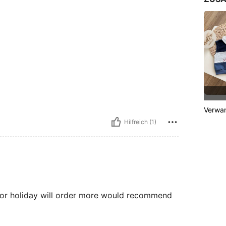
Verwan
Hilfreich (1)
 for holiday will order more would recommend