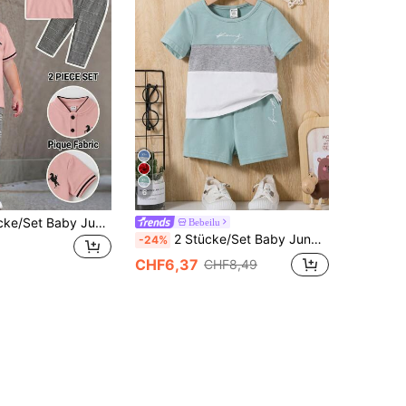
6
Bubblio 2 Stücke/Set Baby Jungen süßes urbanes Preppy lässig Kurzarm POLO Hemd & elastische Taille karierte lange Hose Outfit, geeignet für Geburtstagsparty, Abendparty, Aufführung, Hochzeit, Vollmond, Taufe, 1. Geburtstag Feier und Babyparty
Bebeilu
2 Stücke/Set Baby Jungen Lässig Farbblock T-Shirt und Shorts
-24%
CHF6,37
CHF8,49