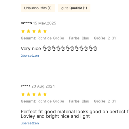
Urlaubsoutfits (1)
gute Qualität (1)
m***s
15 May,2025
Gesamt: Richtige Größe, Farbe: Blau, Größe: 2-3Y
Gesamt:
Richtige Größe
Farbe:
Blau
Größe:
2-3Y
Very nice 👌👌👌👌👌👌👌👌👌👌👌👌
übersetzen
r***7
20 Aug,2024
Gesamt: Richtige Größe, Farbe: Blau, Größe: 2-3Y
Gesamt:
Richtige Größe
Farbe:
Blau
Größe:
2-3Y
Perfect fit good material looks good on perfect
Lovley and bright nice and light
übersetzen