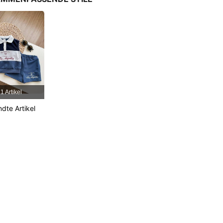
4,79
2.8K
30K
4,79
2.8K
30K
4,79
2.8K
30K
1 Artikel
dte Artikel
4,79
2.8K
30K
4,79
2.8K
30K