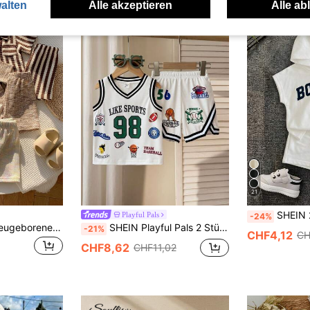
alten
Alle akzeptieren
Alle ab
21
SHEIN 2 Stücke Baby Jungen/Mädchen Weiß Boston Buchstaben Muste
Playful Pals
-24%
SHEIN 6 Stücke Neugeborenen Baby Jungen Sommer Strick gestreiftes Polo Hemd & Shorts Set mit elastischem Bund, Mehrfarbiges Basic Polo Outfit
SHEIN Playful Pals 2 Stücke/Set Baby/Kleinkind Jungen lässiger Sport minimalistischer vielseitiger Buchstaben- und Ziffern-Muster V-Ausschnitt ärmellos Top & Shorts Set
-21%
CHF4,12
CH
CHF8,62
CHF11,02