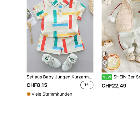
11
Set aus Baby Jungen Kurzarm Hemd mit buntem gestreiftem Kragen und Shorts für den Sommer
SHEIN 3er Set Baby Jungen Sweatshirt, elastische lange Hose, ärmellose Weste, 
NEW
CHF8,15
CHF22,49
Viele Stammkunden