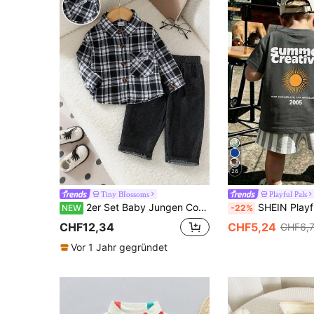
26
Tiny BIossoms
Playful Pals
2er Set Baby Jungen Cool Street Style Schwarz & Weiß Patch Langarmhemd mit rein schwarzer lockerer Casual Hose, Frühling/Herbst
SHEIN Playful Pals 1 Set Baby Jungen Lässig Buchstaben- und Sonnen-Muster Rundhals Kurzarm T-Shi
NEW
-22%
CHF12,34
CHF5,24
CHF6,
Vor 1 Jahr gegründet