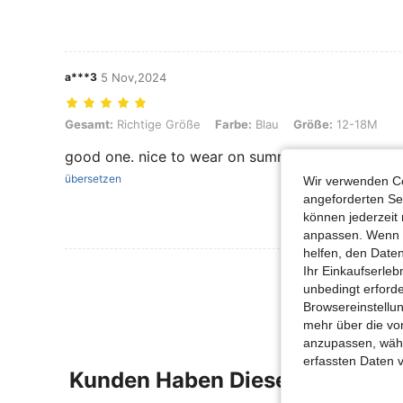
a***3
5 Nov,2024
Gesamt: Richtige Größe, Farbe: Blau, Größe: 12-18M
Gesamt:
Richtige Größe
Farbe:
Blau
Größe:
12-18M
good one. nice to wear on summer
übersetzen
Wir verwenden Co
angeforderten Ser
können jederzeit 
anpassen. Wenn Si
helfen, den Date
Mehr Bewertung
Ihr Einkaufserle
unbedingt erford
Browsereinstellun
mehr über die vo
anzupassen, wähle
erfassten Daten 
Kunden Haben Diese Artikel A