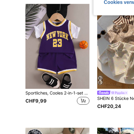
Cookies verw
Sportliches, Cooles 2-in-1-set Für Babys Mit Buchstaben-aufdruck, Ärmelloses Top Und Kurzärmliges Hemd Mit Shorts Für Frühling Und Sommer
Pipplin
CHF9,99
CHF20,24