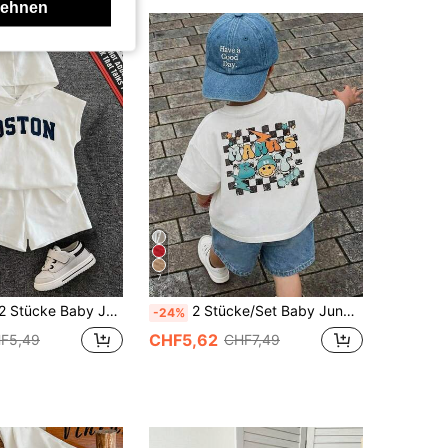
lehnen
7
r Hoodie Top und Loose Shorts Set, weiche Strickware, Casual, Komfortabel, Vielseitig, geeignet für Frühling/Sommer Ausflüge, Zuhause, Schule
2 Stücke/Set Baby Jungen Sommer Lässig Strand Urlaub Gesicht Schachbrettmuster T-Shirt und blaue Denim Shorts Outfit
-24%
CHF5,62
F5,49
CHF7,49