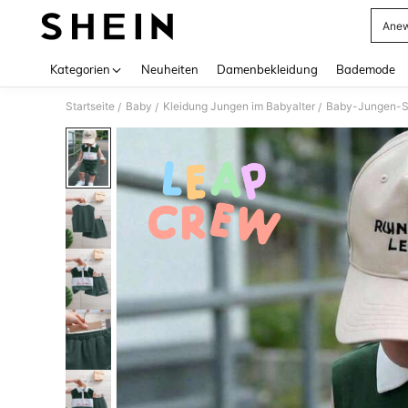
Anew
Use up 
Kategorien
Neuheiten
Damenbekleidung
Bademode
Startseite
Baby
Kleidung Jungen im Babyalter
Baby-Jungen-S
/
/
/