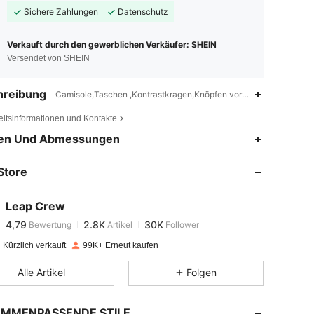
Sichere Zahlungen
Datenschutz
Verkauft durch den gewerblichen Verkäufer: SHEIN
Versendet von SHEIN
hreibung
Camisole,Taschen ,Kontrastkragen,Knöpfen vorn,Unisex
eitsinformationen und Kontakte
4,79
2.8K
30K
en Und Abmessungen
Store
4,79
2.8K
30K
Leap Crew
4,79
2.8K
30K
Bewertung
Artikel
Follower
f***g
bezahlt
Vor 1 Tag
Kürzlich verkauft
99K+ Erneut kaufen
4,79
2.8K
30K
Alle Artikel
Folgen
4,79
2.8K
30K
MMENPASSENDE STILE