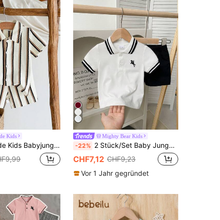
ide Kids
Mighty Bear Kids
 Set aus Aprikose-Khaki kontrastierend gestreiftem Kurzarm-Hemd mit Kragen und Shorts
2 Stück/Set Baby Jungen Sommer Lässig Modisch Gestreifter Kragen Kurzarm Top & vielseitige Shorts, geeignet für täglichen Gebrauch, Sport und Schule
-22%
CHF7,12
F9,99
CHF9,23
Vor 1 Jahr gegründet