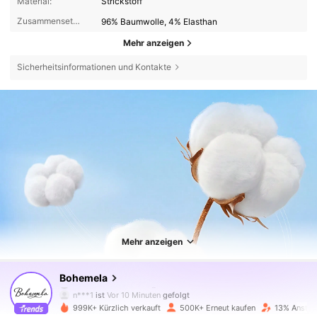
Material:
Strickstoff
Zusammensetzung:
96% Baumwolle, 4% Elasthan
Mehr anzeigen
Sicherheitsinformationen und Kontakte
1.3M Follower
4,80
Mehr anzeigen
1.3M Follower
4,80
Bohemela
n***1
ist
Vor 10 Minuten
gefolgt
999K+ Kürzlich verkauft
500K+ Erneut kaufen
13% Anstieg
1.3M Follower
4,80