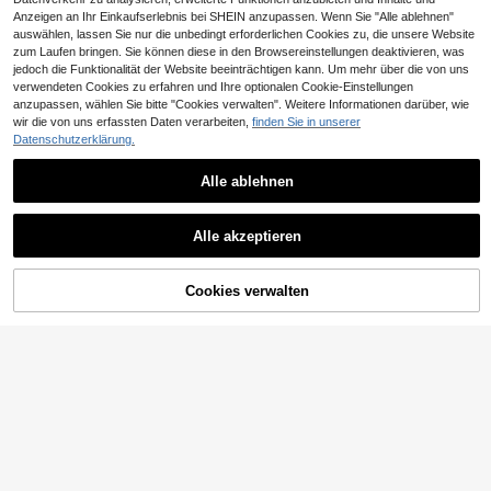
Anzeigen an Ihr Einkaufserlebnis bei SHEIN anzupassen. Wenn Sie "Alle ablehnen"
auswählen, lassen Sie nur die unbedingt erforderlichen Cookies zu, die unsere Website
zum Laufen bringen. Sie können diese in den Browsereinstellungen deaktivieren, was
jedoch die Funktionalität der Website beeinträchtigen kann. Um mehr über die von uns
verwendeten Cookies zu erfahren und Ihre optionalen Cookie-Einstellungen
anzupassen, wählen Sie bitte "Cookies verwalten". Weitere Informationen darüber, wie
wir die von uns erfassten Daten verarbeiten,
finden Sie in unserer
Datenschutzerklärung.
4
Bohemela
Alle ablehnen
Bohemela Damen Lässig einfarbige
s Strick Boot-Ausschnitt Kurzarm T
9
Bohemela
CHF
,37
-Shirt
Alle akzeptieren
Bohemela Damen Lässig einfarbige
s Strick Rundhals Langarm Verwasc
22
CHF
,49
hen Figurbetont T-Shirt, Herbst/Win
ter
Cookies verwalten
ZUM WARENKORB HINZUFÜGEN