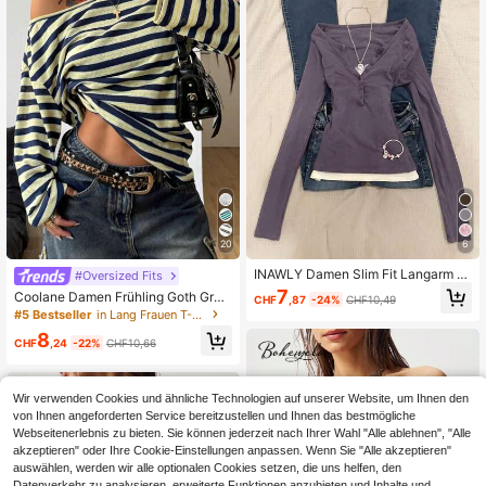
20
6
INAWLY Damen Slim Fit Langarm 2-
#Oversized Fits
in-1 T-Shirt
7
Coolane Damen Frühling Goth Grun
CHF
,87
-24%
CHF10,49
ge Y2K Cupido Grafiken Bequemes
#5 Bestseller
in Lang Frauen T-Shirts
asymmetrisches Ausschnitt Off-Sh
8
oulder Langarm T-Shirt, X Rafael M
CHF
,24
-22%
CHF10,66
achado
Wir verwenden Cookies und ähnliche Technologien auf unserer Website, um Ihnen den
von Ihnen angeforderten Service bereitzustellen und Ihnen das bestmögliche
Webseitenerlebnis zu bieten. Sie können jederzeit nach Ihrer Wahl "Alle ablehnen", "Alle
akzeptieren" oder Ihre Cookie-Einstellungen anpassen. Wenn Sie "Alle akzeptieren"
auswählen, werden wir alle optionalen Cookies setzen, die uns helfen, den
Datenverkehr zu analysieren, erweiterte Funktionen anzubieten und Inhalte und