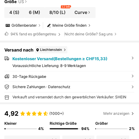
Größe
US
12 left
4
(S)
6
(M)
8/10
(L)
Curve
Größenberater
Meine Größe finden
94%
fand es größengetreu
Nicht deine Größe? Sag uns
Versand nach
Liechtenstein
Kostenloser Versand(Bestellungen ≥ CHF15,33)
Voraussichtliche Lieferung:
8-9 Werktagen
30-Tage Rückgabe
Sichere Zahlungen · Datenschutz
Verkauft und versendet durch den gewerblichen Verkäufer: SHEIN
4,92
(1000+)
Mehr anzeigen
Kleiner
Richtige Größe
Größer
4%
94%
2%