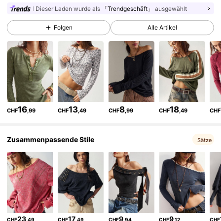
Dieser Laden wurde als
「Trendgeschäft」
ausgewählt
Folgen
Alle Artikel
1.3M Follower
4,80
1.3M Follower
4,80
1.3M Follower
4,80
16
13
8
18
CHF
,99
CHF
,49
CHF
,99
CHF
,49
CHF
1.3M Follower
4,80
Zusammenpassende Stile
Sätze
1.3M Follower
4,80
1.3M Follower
4,80
23
17
9
9
CHF
,49
CHF
,49
CHF
,94
CHF
,12
CHF