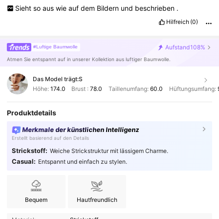
Sieht
so
aus
wie
auf
dem
Bildern
und
beschrieben
.
Hilfreich
(0)
Aufstand
108%
#Luftige Baumwolle
Atmen Sie entspannt auf in unserer Kollektion aus luftiger Baumwolle.
Das Model trägt:
S
Höhe:
174.0
Brust :
78.0
Taillenumfang:
60.0
Hüftungsumfang:
Produktdetails
Merkmale der künstlichen Intelligenz
Erstellt basierend auf den Details
Strickstoff:
Weiche Strickstruktur mit lässigem Charme.
Casual:
Entspannt und einfach zu stylen.
Bequem
Hautfreundlich