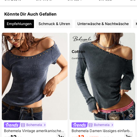
1.3M Follower
4,80
Könnte Dir Auch Gefallen
Empfehlungen
Schmuck & Uhren
Unterwäsche & Nachtwäsche
1.3M Follower
4,80
Bohemela
Bohemela
Bohemela Vintage amerikanischer l
Bohemela Damen lässiges einfarbig
ässiger einfarbiger gewaschener St
es gestricktes T-Shirt mit asymmetr