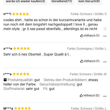
werde ich wieder kaufen
(3)
hinreißend
(11)
kein Geruch
(9)
n***i
Farbe: Schwarz / Größe: S
cooles
shirt
.
hatte
es
schon
in
der
kurzarmvariante
und
habe
nun
noch
mit
dem
longshirt
nachgedoppelt
!
love
it
,
genau
mein
style
.
gr
ö
sse
passt
ebenfalls
,
allerdings
ist
es
nicht
dunkelgrau
sondern
ein
verwaschenes
dunkelblau
-
genau
wie
Hilfreich
(1)
erhofft
!
s***e
Farbe: Dunkelgrau / Größe: L
Sehr
sch
ö
nes
Oberteil
.
Super
Qualit
ä
t
.
Hilfreich
(1)
r***a
Farbe: Schwarz / Größe: M
Produktqualität:
gut
Getreu den Produktbildern:
etwas
heller
von
der
Farbe
Geruchsbeschreibung:
gut
Stoffmaterial:
sehr
gut
Fit:
gut
Hilfreich
(0)
M***a
Farbe: Schwarz / Größe: L