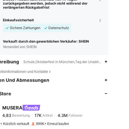
zurückgegeben werden, jedoch nicht während der
verlängerten Rückgabefrist
Einkaufssicherheit
Sichere Zahlungen
Datenschutz
Verkauft durch den gewerblichen Verkäufer: SHEIN
Versendet von SHEIN
hreibung
Schule,Oktoberfest in München,Tag der Unabhängigkeit,Gerafft
eitsinformationen und Kontakte
4,83
17K
4.3M
en Und Abmessungen
Store
4,83
17K
4.3M
MUSERA
4,83
17K
4.3M
Bewertung
Artikel
Follower
p***s
bezahlt
Vor 1 Tag
+ Kürzlich verkauft
999K+ Erneut kaufen
4,83
17K
4.3M