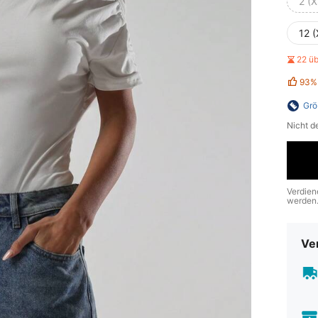
2 (X
12 (
22 ü
93%
Grö
Nicht d
Verdien
werden
Ve