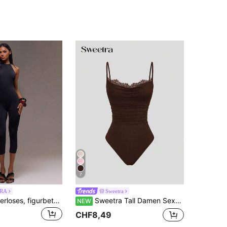
7
RA
Sweetra
MUSERA Trägerloses, figurbetontes Capri-Jumpsuit mit Krawattenausschnitt, coole Mädchen-Outfits für den Ausgang im Herbst, sexy Urlaubs- und Frühlingsvakanz, Y2K-Sommer, elegant-lässig
Sweetra Tall Damen Sexy Spitzen-Patchwork Camisole für Frühling/Sommer
NEW
CHF8,49