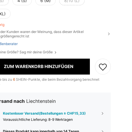
S)
4 (S)
6 (M)
8/10 (L)
XL)
brig
der Kunden waren der Meinung, dass dieser Artikel
größengerecht ist
ßenberater
eine Größe? Sag mir deine Größe
ZUM WARENKORB HINZUFÜGEN
e bis zu
6
SHEIN-Punkte, die beim Bezahlvorgang berechnet
.
rsand nach
Liechtenstein
Kostenloser Versand(Bestellungen ≥ CHF15,33)
Voraussichtliche Lieferung:
8-9 Werktagen
Dieses Produkt kann innerhalb von 14 Tagen