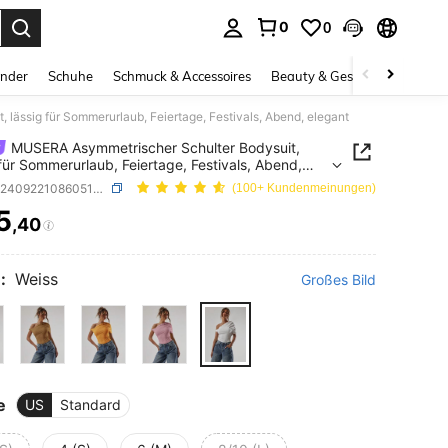
0
0
ess Enter to select.
inder
Schuhe
Schmuck & Accessoires
Beauty & Gesundheit
Gro
lässig für Sommerurlaub, Feiertage, Festivals, Abend, elegant
MUSERA Asymmetrischer Schulter Bodysuit,
 für Sommerurlaub, Feiertage, Festivals, Abend,
t
SKU: sz2409221086051914
(100+ Kundenmeinungen)
5
,40
ICE AND AVAILABILITY
:
Weiss
Großes Bild
e
US
Standard