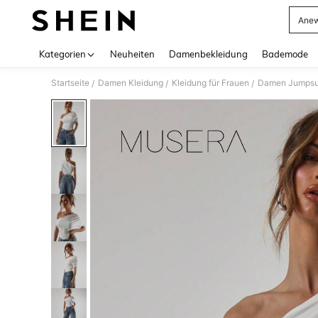
Anew
Use up 
Kategorien
Neuheiten
Damenbekleidung
Bademode
Startseite
Damen Kleidung
Kleidung für Frauen
Damen Jumpsui
/
/
/