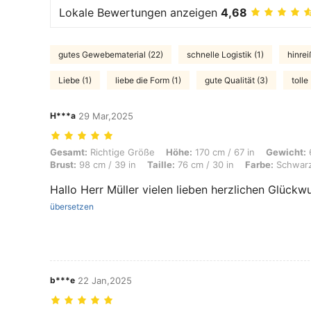
Lokale Bewertungen anzeigen
4,68
gutes Gewebematerial (22)
schnelle Logistik (1)
hinrei
Liebe (1)
liebe die Form (1)
gute Qualität (3)
tolle
H***a
29 Mar,2025
Gesamt: Richtige Größe, Höhe: 170 cm / 67 in, Gewicht: 66 kg / 146 lb
Gesamt:
Richtige Größe
Höhe:
170 cm / 67 in
Gewicht:
6
Brust:
98 cm / 39 in
Taille:
76 cm / 30 in
Farbe:
Schwar
Hallo Herr Müller vielen lieben herzlichen Glück
übersetzen
b***e
22 Jan,2025