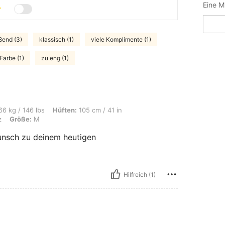
Eine M
ßend (3)
klassisch (1)
viele Komplimente (1)
 Farbe (1)
zu eng (1)
s, Hüften: 105 cm / 41 in, Brust: 98 cm / 39 in, Taille: 76 cm / 30 in, Farbe: Sch
6 kg / 146 lbs
Hüften:
105 cm / 41 in
z
Größe:
M
wunsch zu deinem heutigen
Hilfreich (1)