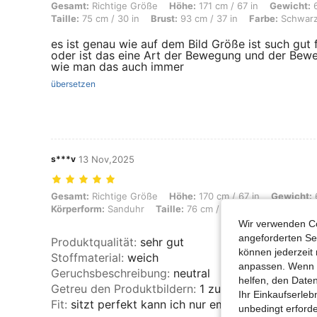
Gesamt: Richtige Größe, Höhe: 171 cm / 67 in, Gewicht: 69 kg / 152 lb
Gesamt:
Richtige Größe
Höhe:
171 cm / 67 in
Gewicht:
6
Taille:
75 cm / 30 in
Brust:
93 cm / 37 in
Farbe:
Schwar
es ist genau wie auf dem Bild Größe ist such gut 
oder ist das eine Art der Bewegung und der Bewe
wie man das auch immer
übersetzen
s***v
13 Nov,2025
Gesamt: Richtige Größe, Höhe: 170 cm / 67 in, Gewicht: 66 kg / 146 lb
Gesamt:
Richtige Größe
Höhe:
170 cm / 67 in
Gewicht:
6
Körperform:
Sanduhr
Taille:
76 cm / 30 in
Brust:
97 cm /
Wir verwenden Co
angeforderten Ser
Produktqualität
:
sehr gut
können jederzeit 
Stoffmaterial
:
weich
anpassen. Wenn Si
Geruchsbeschreibung
:
neutral
helfen, den Date
Getreu den Produktbildern
:
1 zu 1 gleich
Ihr Einkaufserle
Fit
:
sitzt perfekt kann ich nur empfelgen kauft es
unbedingt erford