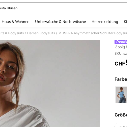
sta Blusen
and down arrow keys to navigate search Zuletzt gesucht and Suche und Finde. Pr
Haus & Wohnen
Unterwäsche & Nachtwäsche
Herrenkleidung
K
ts & Bodysuits
Damen Bodysuits
MUSERA Asymmetrischer Schulter Bodysuit, 
/
/
lässig
elegan
CHF
PR
Farbe
Größ