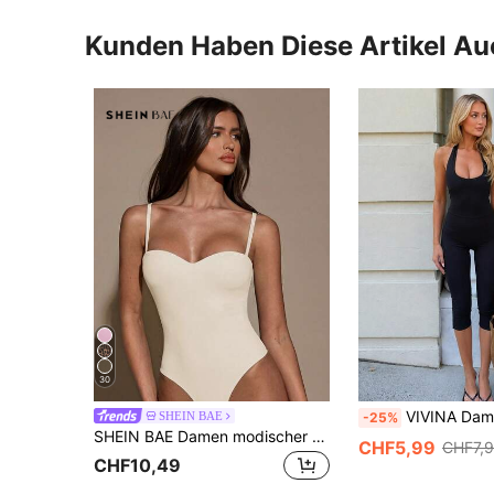
Kunden Haben Diese Artikel A
30
VIVINA Damen einfarbiger minimalistischer lässiger Sport-Jumpsuit mit quadratischem Aus
SHEIN BAE
-25%
SHEIN BAE Damen modischer einfarbiger Lässig Spaghetti-Träger Bodysuit, Sommer
CHF5,99
CHF7,
CHF10,49