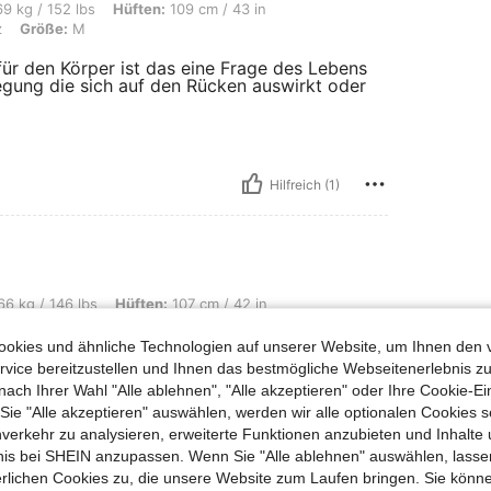
s, Hüften: 109 cm / 43 in, Taille: 75 cm / 30 in, Brust: 93 cm / 37 in, Farbe: Sch
9 kg / 152 lbs
Hüften:
109 cm / 43 in
z
Größe:
M
für den Körper ist das eine Frage des Lebens
gung die sich auf den Rücken auswirkt oder
Hilfreich (1)
s, Hüften: 107 cm / 42 in, Körperform: Sanduhr, Taille: 76 cm / 30 in, Brust: 97 c
6 kg / 146 lbs
Hüften:
107 cm / 42 in
 38 in
Farbe:
Gelb
Größe:
XS
okies und ähnliche Technologien auf unserer Website, um Ihnen den 
vice bereitzustellen und Ihnen das bestmögliche Webseitenerlebnis zu
nach Ihrer Wahl "Alle ablehnen", "Alle akzeptieren" oder Ihre Cookie-Ei
e "Alle akzeptieren" auswählen, werden wir alle optionalen Cookies s
nverkehr zu analysieren, erweiterte Funktionen anzubieten und Inhalte
bnis bei SHEIN anzupassen. Wenn Sie "Alle ablehnen" auswählen, lassen
 euch
erlichen Cookies zu, die unsere Website zum Laufen bringen. Sie könne