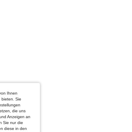
warz, Größe: M
m / 38 in, Farbe: Gelb, Größe: XS
von Ihnen
 bieten. Sie
nstellungen
etzen, die uns
 und Anzeigen an
 Sie nur die
n diese in den