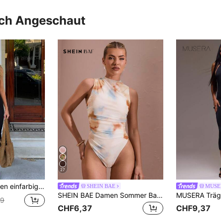
uch Angeschaut
27
schnitt, Neckholder, rückenfrei, schmal geschnitten, schwarzer Jumpsuit für den Sommer
SHEIN BAE
MUSE
SHEIN BAE Damen Sommer Batik-Muster plissiert asymmetrischen Bodysuit ärmellos und eng anliegend
99
CHF6,37
CHF9,37