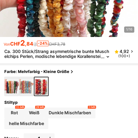
1/16
2
CHF
,84
-24%
CHF3,78
Von
Ca. 300 Stück/Strang asymmetrische bunte Musch
4,92
elchips Perlen, modische lebendige Korallenstei
(100+)
n Perlen für Schmuckherstellung, DIY Armband
Halskette Ohrringe Anhänger Dekorationszubehör
Farbe: Mehrfarbig - Kleine Größe
Stiltyp
15 left
28 left
3 left
Rot
Weiß
Dunkle Mischfarben
helle Mischfarbe