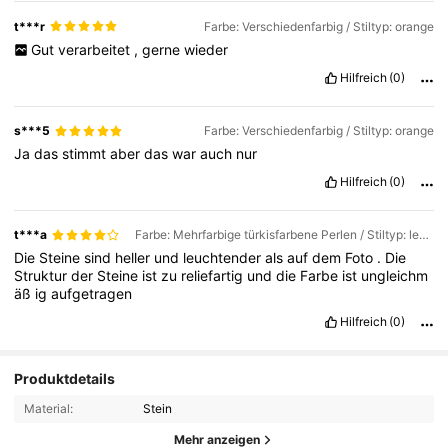
t***r
Farbe: Verschiedenfarbig / Stiltyp: orange
Gut
verarbeitet
,
gerne
wieder
Hilfreich
(0)
s***5
Farbe: Verschiedenfarbig / Stiltyp: orange
Ja
das
stimmt
aber
das
war
auch
nur
Hilfreich
(0)
t***a
Farbe: Mehrfarbige türkisfarbene Perlen / Stiltyp: leuchtend rot
Die
Steine
sind
heller
und
leuchtender
als
auf
dem
Foto
.
Die
Struktur
der
Steine
ist
zu
reliefartig
und
die
Farbe
ist
ungleichm
äß
ig
aufgetragen
Hilfreich
(0)
Produktdetails
Material:
Stein
Mehr anzeigen