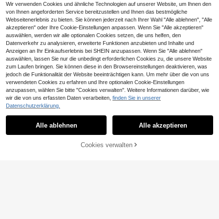
Wir verwenden Cookies und ähnliche Technologien auf unserer Website, um Ihnen den
1 Strang Korallenstein-Perlen, geei
von Ihnen angeforderten Service bereitzustellen und Ihnen das bestmögliche
gnet für Schmuckherstellung DIY Ar
2
Webseitenerlebnis zu bieten. Sie können jederzeit nach Ihrer Wahl "Alle ablehnen", "Alle
CHF
,72
mbänder Halsketten Unisex Access
akzeptieren" oder Ihre Cookie-Einstellungen anpassen. Wenn Sie "Alle akzeptieren"
oires
auswählen, werden wir alle optionalen Cookies setzen, die uns helfen, den
Datenverkehr zu analysieren, erweiterte Funktionen anzubieten und Inhalte und
Anzeigen an Ihr Einkaufserlebnis bei SHEIN anzupassen. Wenn Sie "Alle ablehnen"
auswählen, lassen Sie nur die unbedingt erforderlichen Cookies zu, die unsere Website
zum Laufen bringen. Sie können diese in den Browsereinstellungen deaktivieren, was
jedoch die Funktionalität der Website beeinträchtigen kann. Um mehr über die von uns
verwendeten Cookies zu erfahren und Ihre optionalen Cookie-Einstellungen
anzupassen, wählen Sie bitte "Cookies verwalten". Weitere Informationen darüber, wie
wir die von uns erfassten Daten verarbeiten,
finden Sie in unserer
Datenschutzerklärung.
Bunte Turmalin Naturstein Perlen -
DIY Schmuckkomponenten, geeign
24 übrig
Alle ablehnen
Alle akzeptieren
et für Armbänder, Halsketten, Ohrrin
2
ge und Knöchelketten. Armband Ba
CHF
,84
-21%
CHF3,63
stelset, 4/6/8/10mm Perlen, für Sch
Cookies verwalten
ZUM WARENKORB HINZUFÜGEN
muckherstellung.
4mm Beschichtung Farbe 6 Sträng
e/Beutel Ungefähr 720 Stücke Perl
4
CHF
,02
en Rondelle Kristallglas Perlen Face
ttiert Lose Spacer Perlen für Schmu
ckherstellung DIY Zubehör Armbän
der Halskette Kleidungszubehör