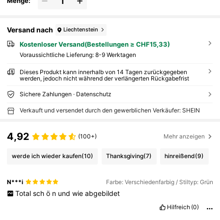
Menge:
Versand nach
Liechtenstein
Kostenloser Versand(Bestellungen ≥ CHF15,33)
Voraussichtliche Lieferung:
8-9 Werktagen
Dieses Produkt kann innerhalb von 14 Tagen zurückgegeben
werden, jedoch nicht während der verlängerten Rückgabefrist
Sichere Zahlungen · Datenschutz
Verkauft und versendet durch den gewerblichen Verkäufer: SHEIN
4,92
(100+)
Mehr anzeigen
werde ich wieder kaufen
(10)
Thanksgiving
(7)
hinreißend
(9)
N***i
Farbe: Verschiedenfarbig / Stiltyp: Grün
Total
sch
ö
n
und
wie
abgebildet
Hilfreich
(0)