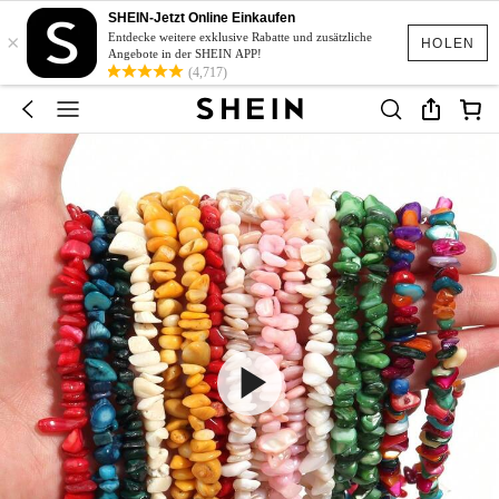
SHEIN-Jetzt Online Einkaufen
×
Entdecke weitere exklusive Rabatte und zusätzliche
HOLEN
Angebote in der SHEIN APP!
(4,717)