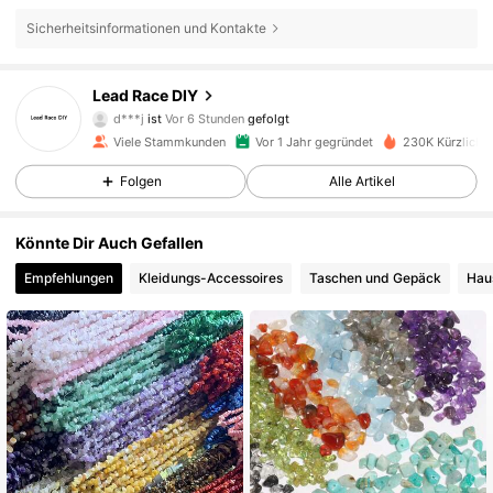
Sicherheitsinformationen und Kontakte
11K Follower
4,92
Lead Race DIY
d***j
ist
Vor 6 Stunden
gefolgt
s***b
ist am Durchsuchen
Viele Stammkunden
Vor 1 Jahr gegründet
230K Kürzlich v
11K Follower
4,92
Folgen
Alle Artikel
11K Follower
4,92
Könnte Dir Auch Gefallen
Empfehlungen
Kleidungs-Accessoires
Taschen und Gepäck
Hau
11K Follower
4,92
11K Follower
4,92
11K Follower
4,92