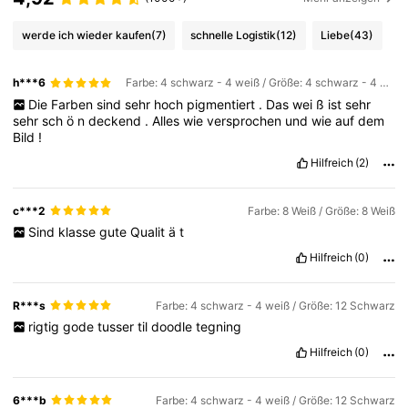
werde ich wieder kaufen
(7)
schnelle Logistik
(12)
Liebe
(43)
h***6
Farbe: 4 schwarz - 4 weiß / Größe: 4 schwarz - 4 weiß
Die
Farben
sind
sehr
hoch
pigmentiert
.
Das
wei
ß
ist
sehr
sehr
sch
ö
n
deckend
.
Alles
wie
versprochen
und
wie
auf
dem
Bild
!
Hilfreich
(2)
c***2
Farbe: 8 Weiß / Größe: 8 Weiß
Sind
klasse
gute
Qualit
ä
t
Hilfreich
(0)
R***s
Farbe: 4 schwarz - 4 weiß / Größe: 12 Schwarz
rigtig
gode
tusser
til
doodle
tegning
Hilfreich
(0)
6***b
Farbe: 4 schwarz - 4 weiß / Größe: 12 Schwarz