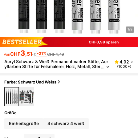
1/9
CHF0,98 sparen
3
CHF
,51
-21%
CHF4,49
Von
Acryl Schwarz & Weiß Permanentmarker Stifte, Acr
4,92
ylfarben Stifte für Felsmalerei, Holz, Metall, Stei
(1000+)
n, Keramik, Glas, Graffiti, Papier, Malerei
Farbe: Schwarz Und Weiss
Größe
Einheitsgröße
4 schwarz 4 weiß