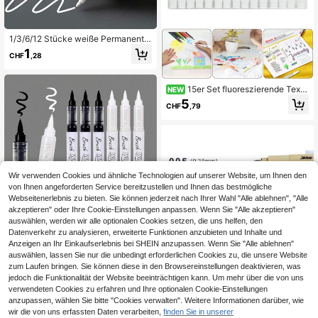
1/3/6/12 Stücke weiße Permanentm
arker, Feine Spitze, wasserfeste sc
1
CHF
,28
hnelltrocknende Tinte, geeignet für
Glas, Fenster, Reifen Malerei, Kleidu
ng, Holz, Leder, Keramik, Metall, Pa
pier, Kunstwerke und Skizzen
15er Set fluoreszierende Text
NEW
marker mit Doppeltipp, weiche Farb
5
CHF
,79
en, schnelltrocknend und nicht aus
blutend, dicker & dünner Doppeltip
p, geeignet für Bibel-Annotationen,
Tagebuch, Planer, Notizen, Sammel
album, Schulanfang, Schul- und Bü
robedarf
Wir verwenden Cookies und ähnliche Technologien auf unserer Website, um Ihnen den
von Ihnen angeforderten Service bereitzustellen und Ihnen das bestmögliche
Webseitenerlebnis zu bieten. Sie können jederzeit nach Ihrer Wahl "Alle ablehnen", "Alle
akzeptieren" oder Ihre Cookie-Einstellungen anpassen. Wenn Sie "Alle akzeptieren"
auswählen, werden wir alle optionalen Cookies setzen, die uns helfen, den
Datenverkehr zu analysieren, erweiterte Funktionen anzubieten und Inhalte und
Anzeigen an Ihr Einkaufserlebnis bei SHEIN anzupassen. Wenn Sie "Alle ablehnen"
auswählen, lassen Sie nur die unbedingt erforderlichen Cookies zu, die unsere Website
zum Laufen bringen. Sie können diese in den Browsereinstellungen deaktivieren, was
jedoch die Funktionalität der Website beeinträchtigen kann. Um mehr über die von uns
2 Stücke/4 Stücke/6 Stücke Set Ac
verwendeten Cookies zu erfahren und Ihre optionalen Cookie-Einstellungen
rylfarb-Marker, schwarze & weiße
2
anzupassen, wählen Sie bitte "Cookies verwalten". Weitere Informationen darüber, wie
CHF
,98
wasserbasierte Acryl-Marker mit w
wir die von uns erfassten Daten verarbeiten,
finden Sie in unserer
eicher Spitze, geeignet für Stoff, Lei