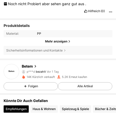
Noch
nicht
Probiert
aber
sehen
ganz
gut
aus
.
Hilfreich
(0)
Produktdetails
Material:
PP
Mehr anzeigen
1.1K Follower
4,87
Sicherheitsinformationen und Kontakte
Betem
1.1K Follower
4,87
p***d
bezahlt
Vor 1 Tag
3***7
ist
Vor 1 Tag
gefolgt
14K Kürzlich verkauft
5.2K Erneut kaufen
1.1K Follower
4,87
Folgen
Alle Artikel
Könnte Dir Auch Gefallen
1.1K Follower
4,87
Empfehlungen
Haus & Wohnen
Spielzeug & Spiele
Bücher & Zeits