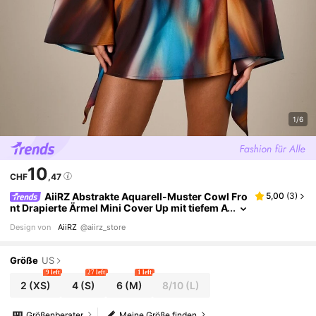
1/6
10
CHF
,47
AiiRZ Abstrakte Aquarell-Muster Cowl Fro
5,00
(
3
)
nt Drapierte Ärmel Mini Cover Up mit tiefem A
usschnitt und elastischer Taille
Design von
AiiRZ
@aiirz_store
Größe
US
9 left
27 left
1 left
2
(XS)
4
(S)
6
(M)
8/10
(L)
Größenberater
Meine Größe finden