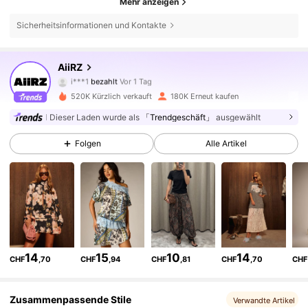
Mehr anzeigen
Sicherheitsinformationen und Kontakte
696K Follower
4,81
AiiRZ
i***1
bezahlt
Vor 1 Tag
a***y
ist
Vor 2 Stunden
gefolgt
520K Kürzlich verkauft
180K Erneut kaufen
696K Follower
4,81
Dieser Laden wurde als
「Trendgeschäft」
ausgewählt
Folgen
Alle Artikel
696K Follower
4,81
696K Follower
4,81
696K Follower
4,81
14
15
10
14
CHF
,70
CHF
,94
CHF
,81
CHF
,70
CHF
696K Follower
4,81
Zusammenpassende Stile
Verwandte Artikel