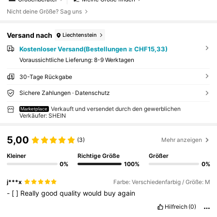
Nicht deine Größe? Sag uns
Versand nach
Liechtenstein
Kostenloser Versand(Bestellungen ≥ CHF15,33)
Voraussichtliche Lieferung:
8-9 Werktagen
30-Tage Rückgabe
Sichere Zahlungen · Datenschutz
Verkauft und versendet durch den gewerblichen
Marketplace
Verkäufer: SHEIN
5,00
(3)
Mehr anzeigen
Kleiner
Richtige Größe
Größer
0%
100%
0%
j***x
Farbe: Verschiedenfarbig / Größe: M
-
[
]
Really
good
quality
would
buy
again
Hilfreich
(0)