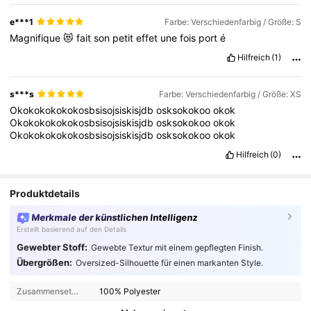
e***1
Farbe: Verschiedenfarbig / Größe: S
Magnifique
😻
fait
son
petit
effet
une
fois
port
é
Hilfreich
(1)
s***s
Farbe: Verschiedenfarbig / Größe: XS
Okokokokokokosbsisojsiskisjdb
osksokokoo
okok
Okokokokokokosbsisojsiskisjdb
osksokokoo
okok
Okokokokokokosbsisojsiskisjdb
osksokokoo
okok
Hilfreich
(0)
Produktdetails
Merkmale der künstlichen Intelligenz
Erstellt basierend auf den Details
Gewebter Stoff:
Gewebte Textur mit einem gepflegten Finish.
Übergrößen:
Oversized-Silhouette für einen markanten Style.
Zusammensetzung:
100% Polyester