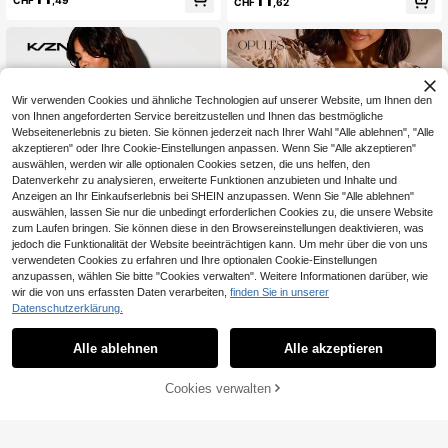
CHF
,49
CHF
,62
uheit für Frühling/Sommer, Urlaub u
Cutout, Seestern-Knopf, figurbetont
nd Strand
es Bodycon-Kleid im Boho-Stil für
Strand und Urlaub, Sommerstil
Wir verwenden Cookies und ähnliche Technologien auf unserer Website, um Ihnen den
von Ihnen angeforderten Service bereitzustellen und Ihnen das bestmögliche
Webseitenerlebnis zu bieten. Sie können jederzeit nach Ihrer Wahl "Alle ablehnen", "Alle
akzeptieren" oder Ihre Cookie-Einstellungen anpassen. Wenn Sie "Alle akzeptieren"
auswählen, werden wir alle optionalen Cookies setzen, die uns helfen, den
Datenverkehr zu analysieren, erweiterte Funktionen anzubieten und Inhalte und
Anzeigen an Ihr Einkaufserlebnis bei SHEIN anzupassen. Wenn Sie "Alle ablehnen"
auswählen, lassen Sie nur die unbedingt erforderlichen Cookies zu, die unsere Website
zum Laufen bringen. Sie können diese in den Browsereinstellungen deaktivieren, was
jedoch die Funktionalität der Website beeinträchtigen kann. Um mehr über die von uns
verwendeten Cookies zu erfahren und Ihre optionalen Cookie-Einstellungen
anzupassen, wählen Sie bitte "Cookies verwalten". Weitere Informationen darüber, wie
wir die von uns erfassten Daten verarbeiten,
finden Sie in unserer
17
Datenschutzerklärung.
KIZN
Opulessa
KIZN Bedrucktes Mesh-Tüll-Minikl
Alle ablehnen
Alle akzeptieren
Opulessa Damen Leoparden-Muste
eid mit langen Ärmeln und Knopfleis
r Patchwork Rüschen-Saum Casual
27
10
CHF
,59
CHF
,99
te als Strandüberwurf mit abstrakte
Strandkleid
Cookies verwalten
m Blumen-AOP für Sommerurlaub
ZUM WARENKORB HINZUFÜGEN