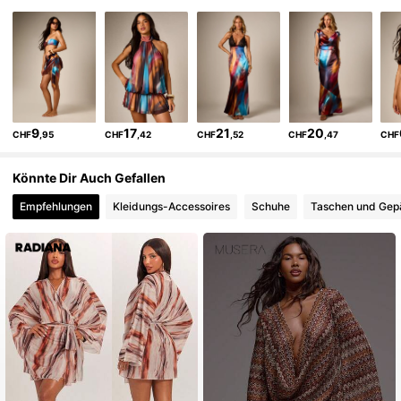
696K Follower
4,81
696K Follower
4,81
9
17
21
20
CHF
,95
CHF
,42
CHF
,52
CHF
,47
CHF
696K Follower
4,81
Könnte Dir Auch Gefallen
Empfehlungen
Kleidungs-Accessoires
Schuhe
Taschen und Gep
696K Follower
4,81
696K Follower
4,81