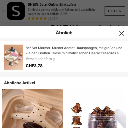
SHEIN-Jetzt Online Einkaufen
×
Entdecke weitere exklusive Rabatte und zusätzliche
HOLEN
Angebote in der SHEIN APP!
(4,717)
Ähnlich
8er Set Marmor-Muster Acetat Haarspangen, mit großen und
kleinen Größen. Diese minimalistischen Haaraccessoires sind
perfekt für Damen und Kleine Mädchen, verkörpern einen
Verschiedenfarbig
eleganten Pendlerstil und einen französischen Retro-Vibe.
CHF3,78
Urlaub Strand Haarspangen
Ähnliche Artikel