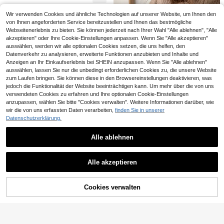
ochsteckfrisuren, minimalistisches
s-Clips, Haaraccessoires Urlaub St
elegantes Haaraccessoire-Set
rand Krallenclips
Wir verwenden Cookies und ähnliche Technologien auf unserer Website, um Ihnen den
von Ihnen angeforderten Service bereitzustellen und Ihnen das bestmögliche
#Clean Girl
Webseitenerlebnis zu bieten. Sie können jederzeit nach Ihrer Wahl "Alle ablehnen", "Alle
akzeptieren" oder Ihre Cookie-Einstellungen anpassen. Wenn Sie "Alle akzeptieren"
DAZY Faux-Perlen-Dekor Haarkral
le, elegante Krallenklemmen, Haark
auswählen, werden wir alle optionalen Cookies setzen, die uns helfen, den
2
CHF
,88
-6%
CHF3,08
lammern, Haarklammern, Haarspan
Datenverkehr zu analysieren, erweiterte Funktionen anzubieten und Inhalte und
gen, Haarklemme
Anzeigen an Ihr Einkaufserlebnis bei SHEIN anzupassen. Wenn Sie "Alle ablehnen"
auswählen, lassen Sie nur die unbedingt erforderlichen Cookies zu, die unsere Website
zum Laufen bringen. Sie können diese in den Browsereinstellungen deaktivieren, was
jedoch die Funktionalität der Website beeinträchtigen kann. Um mehr über die von uns
verwendeten Cookies zu erfahren und Ihre optionalen Cookie-Einstellungen
anzupassen, wählen Sie bitte "Cookies verwalten". Weitere Informationen darüber, wie
wir die von uns erfassten Daten verarbeiten,
finden Sie in unserer
Datenschutzerklärung.
#Sportliche Mode
13
ROMWE Anime 5 Stück gepunktete
Alle ablehnen
s, buntes, bohemisches, einfaches,
5
CHF0,75 sparen
CHF
,24
-24%
CHF6,98
grundlegendes Farbdesign, Casual-
Ähnliche vorrätige Artikel anzeigen
Alle ansehen
Stil Damen Stirnband, elegant und
5er/Pack Damen Haarklammern 2
Hairfy
modisch vielseitig, geeignet als Haa
Zoll quadratisch Schwarz, Weiß, Gr
Alle akzeptieren
2
3 Stück/1 Stück große matte Banan
CHF
,31
-24%
CHF3,06
raccessoire für den täglichen Gebra
Sorry, dieses Produkt ist ausverkauft.
au Leoparden Farbverlauf Kunststo
en-Haarspangen, sicherer Halt für
uch und Outdoor-Aktivitäten wie R
23 übrig
ff Haarspangen Make-up Haarzub
Pferdeschwanz, Haarspangen für di
eisen, Spiel, Party, Sport, Schweißa
ehör, Haarzubehör für Frauen
1
Cookies verwalten
AUSVERKAUFT
ckes und dünnes Haar, Damen lässi
ufnahme und Feuchtigkeitsableitun
CHF
,11
-22%
CHF1,43
ges Büro- und Alltags-Haaraccesso
g
ire-Set, Haarspangen
3/1 Stück neue gepunktete struktur
ierte Haarclips, M-förmige Klauen,
1
CHF
,96
-4%
CHF2,06
multifunktionale Haarklauen, Dutt-