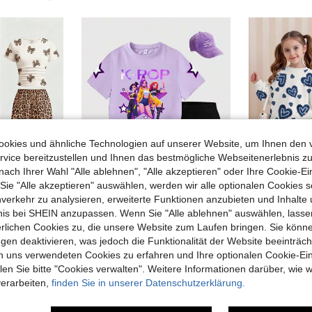
okies und ähnliche Technologien auf unserer Website, um Ihnen den 
vice bereitzustellen und Ihnen das bestmögliche Webseitenerlebnis zu
nach Ihrer Wahl "Alle ablehnen", "Alle akzeptieren" oder Ihre Cookie-Ei
e "Alle akzeptieren" auswählen, werden wir alle optionalen Cookies s
nverkehr zu analysieren, erweiterte Funktionen anzubieten und Inhalte
bnis bei SHEIN anzupassen. Wenn Sie "Alle ablehnen" auswählen, lassen
Mädchen Tweens Gruppen-Muster Rundhals Kurzarm T-Shirt + K-POP Buchstaben Muster enge Shorts, Frühling/Sommer Neues Tween-Mädchen 2-teiliges Set
SHEIN Tween Mädchen Herbst/Winter Lässig Outfit, Marineblau & Hibiskusblau Kontrastfarbe We
NEW
erlichen Cookies zu, die unsere Website zum Laufen bringen. Sie könne
Firerie Kids Firerie Kids Vintage Leoparden-Muster Schleifendesign, Retro Ballett-Sport-Stil, Tween-Mädchen minimalistische lässige taillierte gerüschte T-Shirt und weite Hose 2 Stücke Set, geeignet für lässigen Frühlings-/Sommer-Alltag, Straßen-Style
in Rundhals Tween Girls T-Shirt Co-ords
#1 Bestseller
gen deaktivieren, was jedoch die Funktionalität der Website beeinträc
CHF14,99
n uns verwendeten Cookies zu erfahren und Ihre optionalen Cookie-Ei
CHF6,99
n Sie bitte "Cookies verwalten". Weitere Informationen darüber, wie w
verarbeiten,
finden Sie in unserer Datenschutzerklärung.