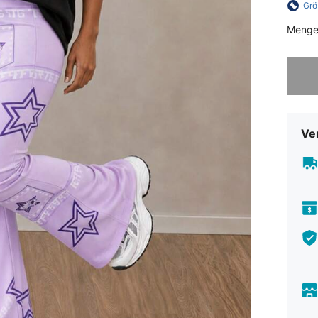
Grö
Menge
Sorry, d
Ve