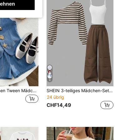
lehnen
6
Tween Mädchen Tween Mädchen Tween Mädchen Seestern Metall Deko Tanktop und Lässig Shorts Set
SHEIN 3-teiliges Mädchen-Set mit Schleifen-Camisole-Top, asymmetrischem Schulterdesign und Cut-out-Cover-up, 3D-Schleifen-Hose mit weitem Bein, geeignet für Einkaufen und Reisen im Frühherbst
24 übrig
CHF14,49