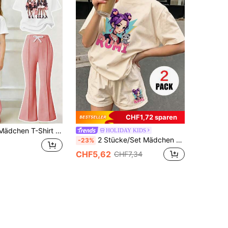
CHF1,72 sparen
rakterdruck am Rundhalsausschnitt und kurzen Ärmeln und rosa ausgestellte Hose
HOLIDAY KIDS
2 Stücke/Set Mädchen Cartoon RUMI Muster Kurzarm T-Shirt und Shorts Set, koreanischer süßer und energiegeladener Stil, atmungsaktiver lässig Outfit, bequem und weich, vielseitige Kinderkleidung
-23%
CHF5,62
CHF7,34