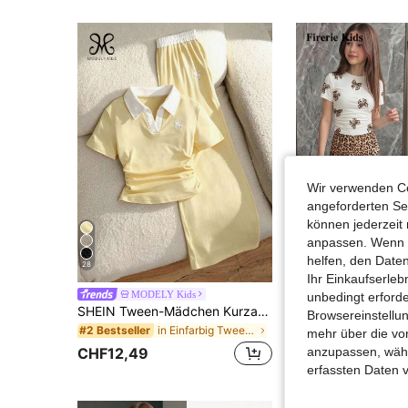
Wir verwenden Co
angeforderten Ser
können jederzeit 
anpassen. Wenn Si
helfen, den Date
28
16
Ihr Einkaufserle
MODELY Kids
Firerie Kids
unbedingt erford
SHEIN Tween-Mädchen Kurzarm Einfaches T-Shirt und lockere lange Hose Set
Browsereinstellun
in Einfarbig Tween Girls T-Shirt Co-ords
#2 Bestseller
CHF11,99
mehr über die vo
CHF12,49
anzupassen, wähle
erfassten Daten 