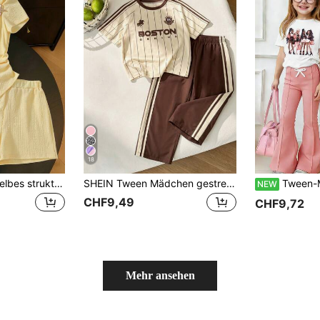
18
Tween Mädchen Gelbes strukturiertes Design asymmetrischer Saum Seestern Dekor T-Shirt und Shorts Set
SHEIN Tween Mädchen gestreiftes Banddetail Rundhals Kurzarm T-Shirt und lange Hose Set Schulanfang
Tween-Mädchen T-Shirt mit Cartoon-Cha
NEW
CHF9,49
CHF9,72
Mehr ansehen