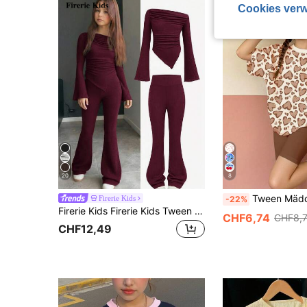
Cookies verw
20
8
Tween Mädchen Mocha Leoparden Herz Muster Rundhals Locker Kurzarm T-Shirt und Ra
Firerie Kids
-22%
Firerie Kids Firerie Kids Tween Mädchen 2-teiliges lässiges Kaffeesatz-Set mit gerafftem Langarm-Stricktop und ausgestellter Hose, geeignet für Zuhause, Outdoor, Reisen und den Alltag
CHF6,74
CHF8,
CHF12,49