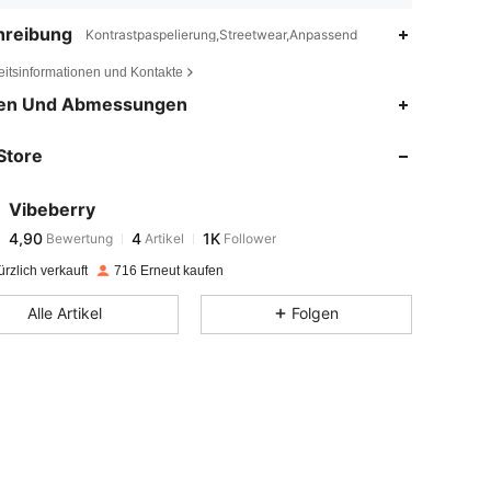
hreibung
Kontrastpaspelierung,Streetwear,Anpassend
eitsinformationen und Kontakte
4,90
4
1K
en Und Abmessungen
4,90
4
1K
Store
4,90
4
1K
4,90
4
1K
Vibeberry
4,90
4
1K
Bewertung
Artikel
Follower
a***m
ist
Vor 1 Tag
gefolgt
4,90
4
1K
rzlich verkauft
716 Erneut kaufen
4,90
4
1K
Alle Artikel
Folgen
4,90
4
1K
4,90
4
1K
4,90
4
1K