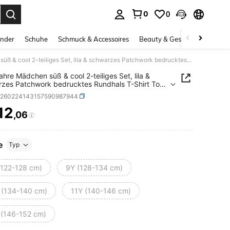
0
0
ess Enter to select.
inder
Schuhe
Schmuck & Accessoires
Beauty & Gesundheit
Gro
8-12 Jahre Mädchen süß & cool 2-teiliges Set, lila & schwarzes Patchwork bedrucktes Rundhals T-Shirt Top und lässige ausgestellte Hose, minimalistischer stilvoller Sommer-Outfit
ahre Mädchen süß & cool 2-teiliges Set, lila &
zes Patchwork bedrucktes Rundhals T-Shirt Top
sige ausgestellte Hose, minimalistischer stilvoller
k260224143157590987944
r-Outfit
12
,06
ICE AND AVAILABILITY
e
Typ
(122-128 cm)
9Y (128-134 cm)
 (134-140 cm)
11Y (140-146 cm)
 (146-152 cm)