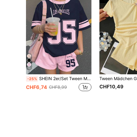
10
SHEIN 2er/Set Tween Mädchen Marineblau & Rosa Streetwear Trikot Nummer 95 Grafik T-Shirt und Shorts Set, Schulanfang, Sommer, Schule, Cowboy Outfits
-25%
CHF10,49
CHF6,74
CHF8,99