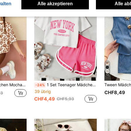
alten
Alle akzeptieren
Alle ab
13
dlerhose Set, Braun und Rosa, Sommer, Lässig, Urlaubsoutfit für Tween Mädchen
1 Set Teenager Mädchen Rundhals Kurzarm T-Shirt und Shorts Set, bedrucktes Text Grafik Design, bequemer minimalistischer Stil, geeignet für Frühling/Sommer
-24%
39 übrig
CHF8,49
73
CHF4,49
CHF5,93