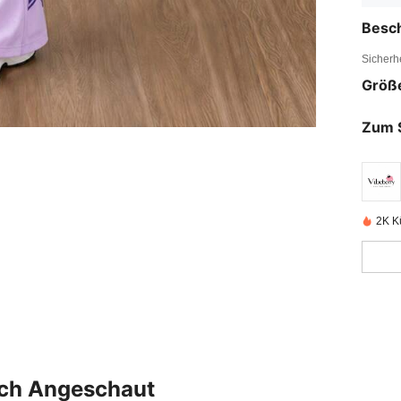
Besc
Sicherh
Größ
Zum 
2K Kü
uch Angeschaut