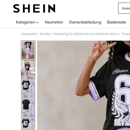
Anew
Use up 
Kategorien
Neuheiten
Damenbekleidung
Bademode
Startseite
Kinder
Kleidung für Mädchen im mittleren Alter
Tween
/
/
/