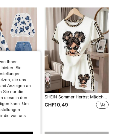
von Ihnen
 bieten. Sie
nstellungen
etzen, die uns
 und Anzeigen an
4
 Sie nur die
iß & Blau Strick Langarm Top, glatter & knackiger Stoff, Rundhals Fleece Sweatshirt, kombiniert mit hoch taillierter ausgestellter langer Hose, 2-teiliges Set, Mädchen Lässig Kleidung
SHEIN Sommer Herbst Mädchen Lässig Leopard Muster Kleines Mädchen Muster Alltagsstil Bequemes Lässiges Kurzarm T-Shirt Set, Geeignet für Mädchen zum Tragen Bequemer Sommer Herbst Stil
n diese in den
htigen kann. Um
CHF10,49
nstellungen
ir die von uns