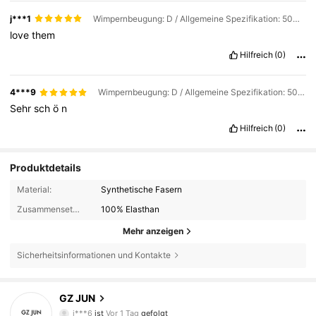
j***1
Wimpernbeugung: D / Allgemeine Spezifikation: 50D+60D+80D+100D
love
them
Hilfreich
(0)
4***9
Wimpernbeugung: D / Allgemeine Spezifikation: 50D+60D+80D+100D
Sehr
sch
ö
n
Hilfreich
(0)
Produktdetails
Material:
Synthetische Fasern
Zusammensetzung:
100% Elasthan
Mehr anzeigen
Sicherheitsinformationen und Kontakte
433 Follower
4,90
GZ JUN
i***6
ist
Vor 1 Tag
gefolgt