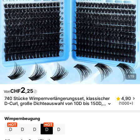
1/19
2
CHF
,25
Von
740 Stücke Wimpernverlängerungsset, klassischer
4,90
D-Curl, große Dichteauswahl von 10D bis 150D,
(1000+)
Einzelwimpern, weich und geschwungen, hoch
wertige Verarbeitung, leicht und komfortabel, wiede
rverwendbar, einfach anzuwenden
Wimpernbeugung
D
D
D
D
D