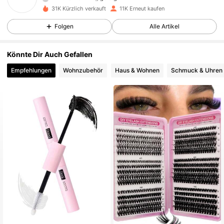
31K Kürzlich verkauft
11K Erneut kaufen
433 Follower
4,90
Folgen
Alle Artikel
433 Follower
4,90
Könnte Dir Auch Gefallen
Empfehlungen
Wohnzubehör
Haus & Wohnen
Schmuck & Uhren
433 Follower
4,90
433 Follower
4,90
433 Follower
4,90
433 Follower
4,90
433 Follower
4,90