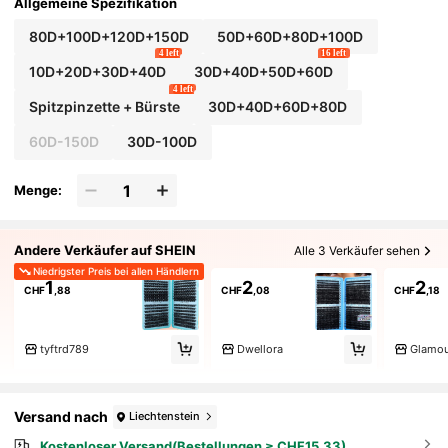
Allgemeine Spezifikation
80D+100D+120D+150D
50D+60D+80D+100D
4 left
16 left
10D+20D+30D+40D
30D+40D+50D+60D
4 left
Spitzpinzette + Bürste
30D+40D+60D+80D
60D-150D
30D-100D
Menge:
Andere Verkäufer auf SHEIN
Alle 3 Verkäufer sehen
Niedrigster Preis bei allen Händlern
1
2
2
CHF
,88
CHF
,08
CHF
,18
tyftrd789
Dwellora
Glamou
Versand nach
Liechtenstein
Kostenloser Versand(Bestellungen ≥ CHF15,33)