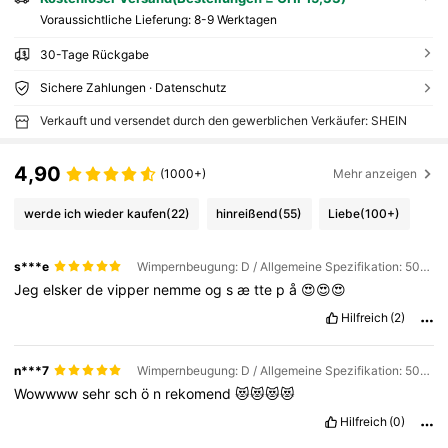
Voraussichtliche Lieferung:
8-9 Werktagen
30-Tage Rückgabe
Sichere Zahlungen · Datenschutz
Verkauft und versendet durch den gewerblichen Verkäufer: SHEIN
4,90
(1000+)
Mehr anzeigen
werde ich wieder kaufen
(22)
hinreißend
(55)
Liebe
(100+)
s***e
Wimpernbeugung: D / Allgemeine Spezifikation: 50D+60D+80D+100D
Jeg
elsker
de
vipper
nemme
og
s
æ
tte
p
å
😍😍😍
Hilfreich
(2)
n***7
Wimpernbeugung: D / Allgemeine Spezifikation: 50D+60D+80D+100D
Wowwww
sehr
sch
ö
n
rekomend
😻😻😻😻
Hilfreich
(0)