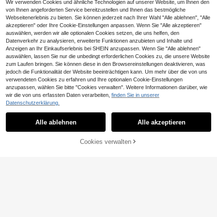
Wir verwenden Cookies und ähnliche Technologien auf unserer Website, um Ihnen den
von Ihnen angeforderten Service bereitzustellen und Ihnen das bestmögliche
Webseitenerlebnis zu bieten. Sie können jederzeit nach Ihrer Wahl "Alle ablehnen", "Alle
akzeptieren" oder Ihre Cookie-Einstellungen anpassen. Wenn Sie "Alle akzeptieren"
auswählen, werden wir alle optionalen Cookies setzen, die uns helfen, den
Datenverkehr zu analysieren, erweiterte Funktionen anzubieten und Inhalte und
Anzeigen an Ihr Einkaufserlebnis bei SHEIN anzupassen. Wenn Sie "Alle ablehnen"
auswählen, lassen Sie nur die unbedingt erforderlichen Cookies zu, die unsere Website
zum Laufen bringen. Sie können diese in den Browsereinstellungen deaktivieren, was
jedoch die Funktionalität der Website beeinträchtigen kann. Um mehr über die von uns
verwendeten Cookies zu erfahren und Ihre optionalen Cookie-Einstellungen
anzupassen, wählen Sie bitte "Cookies verwalten". Weitere Informationen darüber, wie
10
wir die von uns erfassten Daten verarbeiten,
finden Sie in unserer
10
384 Stück einzelne künstliche Wim
Datenschutzerklärung.
pern, Wimpernbuch, Cluster-künstli
#2 Bestseller
in Feenhaar Einzelne Wimpern
800/640/621 Stücke D-Curl Segme
che Wimpern, DIY Wimpernverlänge
ntierte DIY Künstliche Wimpern Set,
3
1
Alle ablehnen
Alle akzeptieren
rung, Cluster-künstliche Wimpern, e
CHF
,29
-22%
CHF4,22
CHF
,86
inklusive Kleber, Versiegelung, Pinz
inzelne künstliche Wimpern, künstli
ette, Wimpernbürste, weiches natürl
che Wimpern, Must Have
iches High-Volume Wimpern Buch, f
Cookies verwalten
ZUM WARENKORB HINZUFÜGEN
lauschiges künstliches Wimpern Se
t, geeignet für Anfänger DIY Augen
Make-up Mix & Match, ein Muss