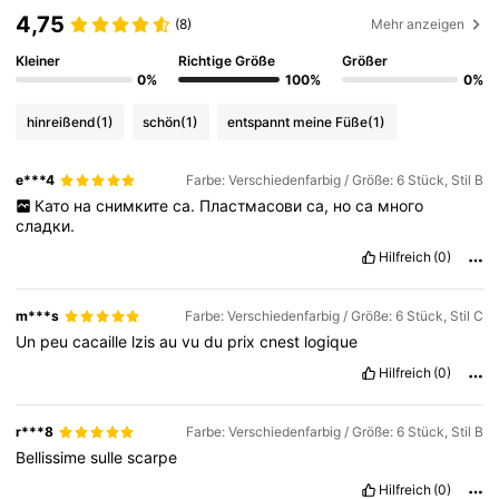
4,75
(8)
Mehr anzeigen
Kleiner
Richtige Größe
Größer
0%
100%
0%
hinreißend
(1)
schön
(1)
entspannt meine Füße
(1)
e***4
Farbe: Verschiedenfarbig / Größe: 6 Stück, Stil B
Като
на
снимките
са.
Пластмасови
са,
но
са
много
сладки.
Hilfreich
(0)
m***s
Farbe: Verschiedenfarbig / Größe: 6 Stück, Stil C
Un
peu
cacaille
lzis
au
vu
du
prix
cnest
logique
Hilfreich
(0)
r***8
Farbe: Verschiedenfarbig / Größe: 6 Stück, Stil B
Bellissime
sulle
scarpe
Hilfreich
(0)