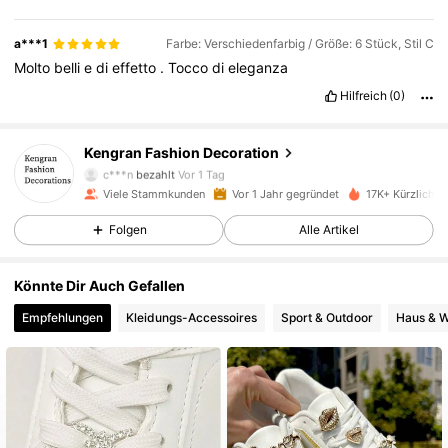
a***1
Farbe: Verschiedenfarbig / Größe: 6 Stück, Stil C
Molto
belli
e
di
effetto
.
Tocco
di
eleganza
117 Follower
4,88
Hilfreich
(0)
Kengran Fashion Decoration
117 Follower
4,88
c***n
bezahlt
Vor 1 Tag
Viele Stammkunden
Vor 1 Jahr gegründet
17K+ Kürzlich v
117 Follower
4,88
Folgen
Alle Artikel
Könnte Dir Auch Gefallen
117 Follower
4,88
Empfehlungen
Kleidungs-Accessoires
Sport & Outdoor
Haus & 
117 Follower
4,88
117 Follower
4,88