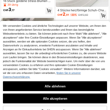
16 Stück goldene Strass Blumen &
Herz Schuhclips, DIY Dekoration, g
39 übrig
eeignet für Damen Sneaker, Leinen
3
4 Stücke herzförmige Schuh-Char
CHF
,17
schuhe, Sandalen, Hausschuhe, mu
2
ms, rote Filz- & goldene Metall-Dek
ltifunktionale Schuhclips, perfektes
CHF
,01
-23%
CHF2,62
oration, abnehmbare DIY-Sneaker-
Geschenk für Feiertage und Partys
Clips
Wir verwenden Cookies und ähnliche Technologien auf unserer Website, um Ihnen den
von Ihnen angeforderten Service bereitzustellen und Ihnen das bestmögliche
Webseitenerlebnis zu bieten. Sie können jederzeit nach Ihrer Wahl "Alle ablehnen", "Alle
akzeptieren" oder Ihre Cookie-Einstellungen anpassen. Wenn Sie "Alle akzeptieren"
auswählen, werden wir alle optionalen Cookies setzen, die uns helfen, den
Datenverkehr zu analysieren, erweiterte Funktionen anzubieten und Inhalte und
Anzeigen an Ihr Einkaufserlebnis bei SHEIN anzupassen. Wenn Sie "Alle ablehnen"
auswählen, lassen Sie nur die unbedingt erforderlichen Cookies zu, die unsere Website
zum Laufen bringen. Sie können diese in den Browsereinstellungen deaktivieren, was
jedoch die Funktionalität der Website beeinträchtigen kann. Um mehr über die von uns
verwendeten Cookies zu erfahren und Ihre optionalen Cookie-Einstellungen
anzupassen, wählen Sie bitte "Cookies verwalten". Weitere Informationen darüber, wie
wir die von uns erfassten Daten verarbeiten,
finden Sie in unserer
Datenschutzerklärung.
Alle ablehnen
3 Stück/Set koreanischer Ins-Nisch
2
e modischer Blumen Schuhclips, Pe
16-23-33-53-61 Stücke flache ros
CHF
,08
rlen & Schleife Dekor für Sneaker
Alle akzeptieren
2
a zufällige Serien Schuhcharme, Ei
CHF
,48
nhorn, Katze, Schmetterling, Seeste
rn, Schreibwaren, abnehmbar, wasc
hbar, süß für den täglichen Sommer