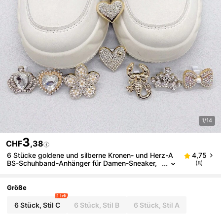
1/14
3
CHF
,38
6 Stücke goldene und silberne Kronen- und Herz-A
4,75
BS-Schuhband-Anhänger für Damen-Sneaker,
(8)
Strass-Schmetterling-Schuhband-Schnallen, DI
Y-Dekorationen, Schuhclips-Zubehör
Größe
1 left
6 Stück, Stil C
6 Stück, Stil B
6 Stück, Stil A