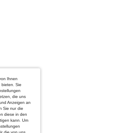
von Ihnen
 bieten. Sie
nstellungen
etzen, die uns
 und Anzeigen an
 Sie nur die
n diese in den
htigen kann. Um
nstellungen
ir die von uns