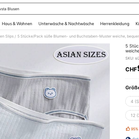
sta Blusen
and down arrow keys to navigate search Zuletzt gesucht and Suche und Finde. Pr
Haus & Wohnen
Unterwäsche & Nachtwäsche
Herrenkleidung
K
n Slips
/
5 Stü
weiche
einfar
CHF
PR
Größ
4 (S
12 
95%