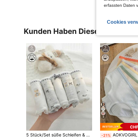
erfassten Daten 
Cookies verw
Kunden Haben Diese Artikel A
4
CHF
5 Stück/Set süße Schleifen & Bären Muster Hipster Höschen für Teenager/junge Frauen
AOKVOGIRL 5 Stücke Damen Baumwoll-Unterhosen, einfache Einfarbige 
-21%