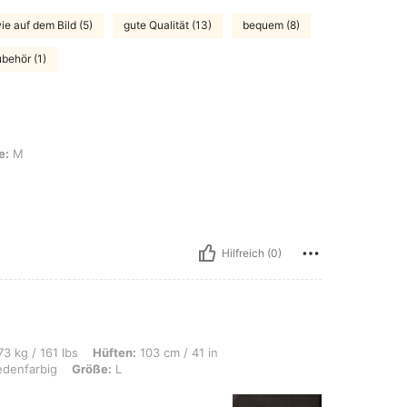
ie auf dem Bild (5)
gute Qualität (13)
bequem (8)
behör (1)
e:
M
Hilfreich (0)
s, Hüften: 103 cm / 41 in, Taille: 80 cm / 31 in, Brust: 90 cm / 35 in, Farbe: Vers
3 kg / 161 lbs
Hüften:
103 cm / 41 in
edenfarbig
Größe:
L