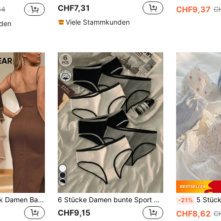
CHF7,31
CHF9,37
64
C
Viele Stammkunden
nden
MEIYATING 4 Stück Damen Baumwolle Mid-Low Waist Kontrastbund Englisch Muster Erdtöne Bequeme Dreieck-Höschen für den täglichen Gebrauch
6 Stücke Damen bunte Sport Unterwäsche im minimalistischen Stil, Slip mit mittlerer Taille in Schwarz Weiß Grau mit Dreieck Design
5 Stück/Set M-XL Baumwoll-Höschen
-21%
CHF9,15
CHF8,62
C