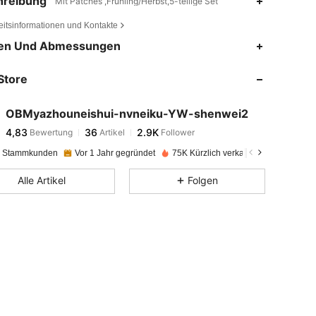
hreibung
Mit Patches ,Frühling/Herbst,5-teilige Set
eitsinformationen und Kontakte
4,83
36
2.9K
en Und Abmessungen
Store
4,83
36
2.9K
OBMyazhouneishui-nvneiku-YW-shenwei2
4,83
36
2.9K
Bewertung
Artikel
Follower
e***g
bezahlt
Vor 1 Tag
e Stammkunden
Vor 1 Jahr gegründet
75K Kürzlich verkauft
4,83
36
2.9K
Alle Artikel
Folgen
4,83
36
2.9K
4,83
36
2.9K
4,83
36
2.9K