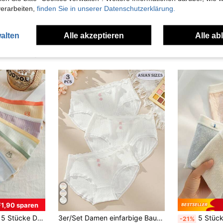
verarbeiten,
finden Sie in unserer Datenschutzerklärung.
alten
Alle akzeptieren
Alle ab
uch Angeschaut
1,90 sparen
süße Wäsche, Höschen mit Baumwollschritt in mittlerer Bundhöhe
3er/Set Damen einfarbige Baumwoll-Höschen mit mittlerer Taille, süße Spitzen-Unterwäsche im reinen Mädchenstil mit Blumenmuster aus Baumwolle
5 Stück/Set Damen Baumwoll-Spitzen-Höschen G
-21%