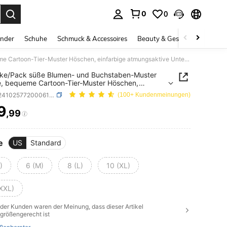
0
0
ess Enter to select.
inder
Schuhe
Schmuck & Accessoires
Beauty & Gesundheit
Gro
5 Stücke/Pack süße Blumen- und Buchstaben-Muster weiche, bequeme Cartoon-Tier-Muster Höschen, einfarbige atmungsaktive Unterwäsche
cke/Pack süße Blumen- und Buchstaben-Muster
, bequeme Cartoon-Tier-Muster Höschen,
bige atmungsaktive Unterwäsche
SKU: si2410257720006112
(100+ Kundenmeinungen)
9
,99
ICE AND AVAILABILITY
e
US
Standard
)
6 (M)
8 (L)
10 (XL)
(XXL)
der Kunden waren der Meinung, dass dieser Artikel
größengerecht ist