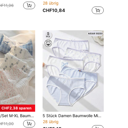
28 übrig
HF11,96
CHF10,84
CHF2,38 sparen
 für Frauen, modische Schleife, atmungsaktive, süße Mädchen-Unterwäsche
5 Stück Damen Baumwolle Mid-Rise Höschen, weich, blau & weiß Muster, Unterwäsche mit Schleifendetail, zufällige lässige Höschen, sortierte Drucke, Unterwäsche für den Alltag
28 übrig
HF11,00