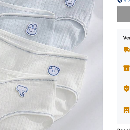
Grö
Sorry, d
Ve