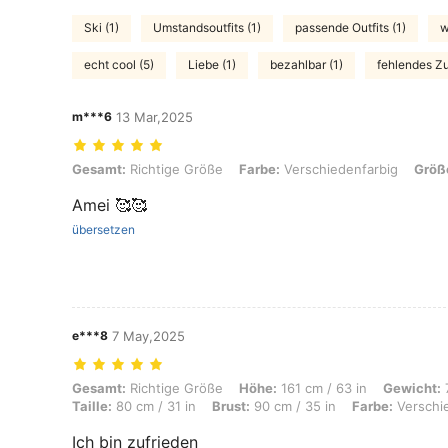
Ski (1)
Umstandsoutfits (1)
passende Outfits (1)
w
echt cool (5)
Liebe (1)
bezahlbar (1)
fehlendes Zu
m***6
13 Mar,2025
Gesamt: Richtige Größe, Farbe: Verschiedenfarbig, Größe: M
Gesamt:
Richtige Größe
Farbe:
Verschiedenfarbig
Größ
Amei 🥰🥰
übersetzen
e***8
7 May,2025
Gesamt: Richtige Größe, Höhe: 161 cm / 63 in, Gewicht: 73 kg / 161 lb
Gesamt:
Richtige Größe
Höhe:
161 cm / 63 in
Gewicht:
7
Taille:
80 cm / 31 in
Brust:
90 cm / 35 in
Farbe:
Verschi
Ich bin zufrieden