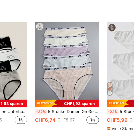
1,63 sparen
CHF1,93 sparen
nterwäsche, taillentief bequeme Damen Unterwäsche
5 Stücke Damen Große Größen gestreifte Panty mit Buchstabenbesatz, elastischer Taille, bequem und atmungsaktiv
5 Stücke/Set, lässig, bequem, minimalistisch, spor
-22%
-22%
CHF6,74
CHF5,99
5
CHF8,67
C
Viele Sta