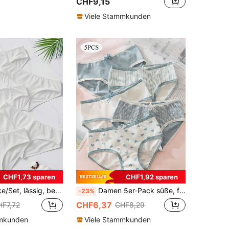
CHF9,15
Viele Stammkunden
CHF1,73 sparen
CHF1,92 sparen
tlich, lässig, gestrickt, nahtlos, Schlafen, hohe Elastizität, einfarbig, niedrige Taille, Damenunterwäsche, weiß
Damen 5er-Pack süße, frische, modische Höschen mit Schleifen-Verzierung, hautfreundlich, bequem, atmungsaktiv, hohe Elastizität, Taillenhöhe mittel
-23%
CHF6,37
HF7,72
CHF8,29
mmkunden
Viele Stammkunden