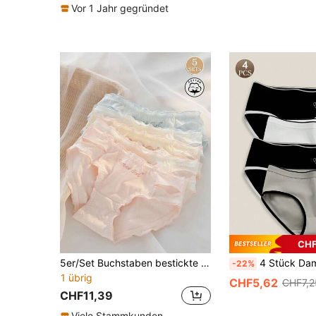
Vor 1 Jahr gegründet
CHF
5er/Set Buchstaben bestickte sexy süße Spitzen-Mesh-Rüschen-Saum weiche hautfreundliche Damen-Dreiecks-Höschen
4 Stück Damen Unterhosen, sexy einfarbige Bikini U
-22%
1 übrig
CHF5,62
CHF7,2
CHF11,39
Viele Stammkunden