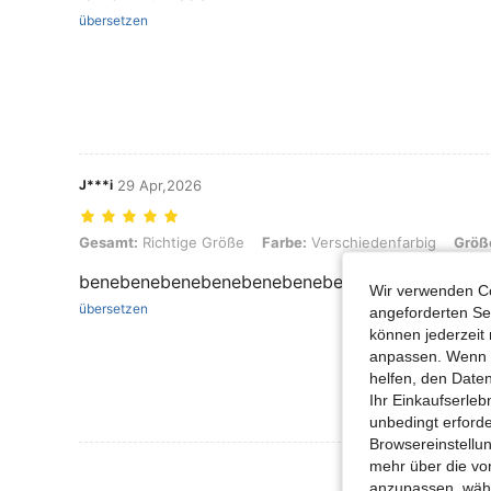
übersetzen
J***i
29 Apr,2026
Gesamt: Richtige Größe, Farbe: Verschiedenfarbig, Größe: M
Gesamt:
Richtige Größe
Farbe:
Verschiedenfarbig
Größ
benebenebenebenebenebenebenebenebenebene
Wir verwenden Co
übersetzen
angeforderten Ser
können jederzeit 
anpassen. Wenn Si
helfen, den Date
Ihr Einkaufserle
unbedingt erford
Browsereinstellun
mehr über die vo
Mehr Bewertung
anzupassen, wähle