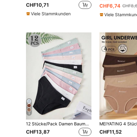
CHF10,71
CHF6,74
CHF8,
Viele Stammkunden
Viele Stammku
5
12 Stücke/Pack Damen Baumwoll Unterhosen - Nahtlose gestreifte Höschen, atmungsaktiv weich & bequem, geeignet für den täglichen Gebrauch
CHF13,87
CHF11,52