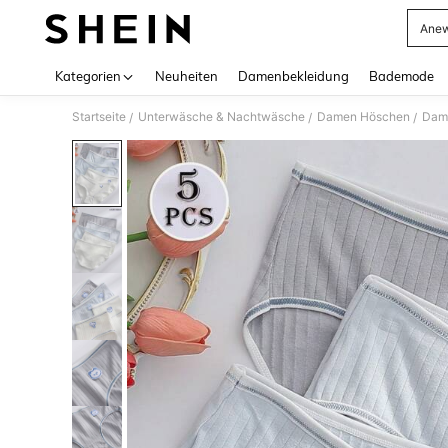
Anew
Use up 
Kategorien
Neuheiten
Damenbekleidung
Bademode
Startseite
Unterwäsche & Nachtwäsche
Damen Höschen
Dame
/
/
/