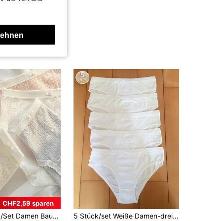
lehnen
CHF2,59 sparen
röße M-XL, sexy einfarbige bequeme Unterwäsche, Damen Lingerie mit mittlerer Taille, atmungsaktiv
5 Stück/set Weiße Damen-dreieckshöschen