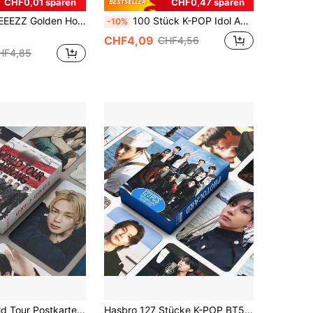
CHF0,01 sparen
CHF0,47 sparen
70 Stücke ATEEEZZ Golden Hour Part.4 Adrenaline Aufkleber, limitierte K-Pop Aufkleber mit Fotos aller Mitglieder, Atiny Fan Sammlerstücke, DIY Dekoration für Wasserflasche, Laptop, Handyhülle, perfektes K-Pop Merch Geschenk
100 Stück K-POP Idol Aufkleber Kollektion, Bulletproof Boy Scouts Aufkleber, koreanische Stern Aufkleber für Scrapbooking, Wasserflaschen, Gepäck, A.R.M.Y Fan Essentials Merchandise
-10%
CHF4,09
CHF4,56
HF4,85
asmodee World Tour Postkarte & Aufkleber Set, K-Pop Hochauflösende Karten, 2026 ARIRANG Event Fotokarten + Aufkleber Sammlung Geschenk
Hasbro 127 Stücke K-POP BT5 SWIM Kartenaufkleber, ARIRANG Album Fotokarten, R M, SU GA, J-H0 Pe, Ji Min, V, Jung K00k Fan Kollektion Lomo Karten, perfekte Dekoration Geschenk, Konzert Geschenk. 127 Stücke (55 Karten + 72 kleine Aufkleber)