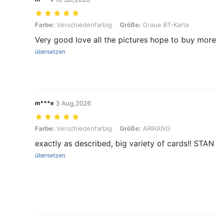
Farbe: Verschiedenfarbig, Größe: Graue BT-Karte
Farbe:
Verschiedenfarbig
Größe:
Graue BT-Karte
Very good love all the pictures hope to buy mor
übersetzen
m***e
3 Aug,2026
Farbe: Verschiedenfarbig, Größe: ARIRANG
Farbe:
Verschiedenfarbig
Größe:
ARIRANG
exactly as described, big variety of cards!! ST
übersetzen