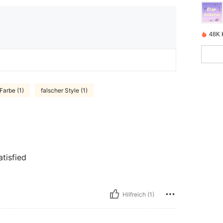
48K K
 Farbe (1)
falscher Style (1)
atisfied
Hilfreich (1)