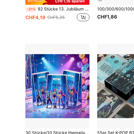
CHF1,16 sparen
92 Stücke 13. Jubiläum 2026 Merchandise Fotokarten Bulletproof Boy Scouts "ARIRANG" Neue Album Fotokarten Promi Aufkleber V JK JHO/PE Lomo Karten Sammelalbum Aufkleber Geschenkbox
-21%
CHF1,86
CHF4,19
CHF5,35
30 Stücke/10 Stücke thematische tragbare Geschenktüten im koreanischen Idol-Stil. Party-Tüten mit niedlichen Rumi-Charakter-Mustern Muster, geeignet für Geburtstagsfeiern, Jubiläumsfeiern und Fan-Treffen. INS-Aussehen, eine Top-Wahl für Teenager-Fans, kann Feiertagsgeschenke, tägliche Geschenke und auch als Party-Geschenktüten-Füllmaterial dienen.