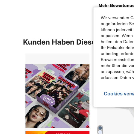
Mehr Bewertung
Wir verwenden Co
angeforderten Ser
können jederzeit 
anpassen. Wenn Si
Kunden Haben Diese Artikel A
helfen, den Date
Ihr Einkaufserle
unbedingt erford
Browsereinstellun
mehr über die vo
anzupassen, wähle
erfassten Daten 
Cookies verw