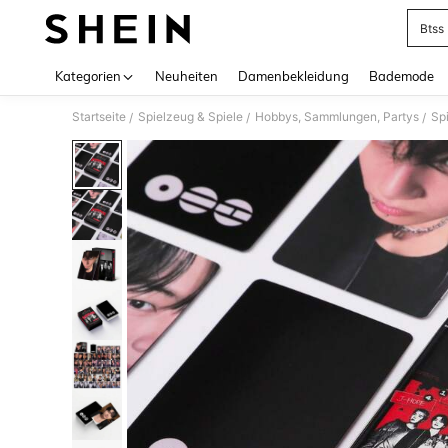
Btss
Use up 
Kategorien
Neuheiten
Damenbekleidung
Bademode
Startseite
Spielzeug & Spiele
Hobbys, Sammlungen, Partys
Sp
/
/
/