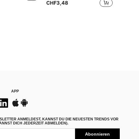
CHF3,48
in Mehrfarbig Ausstellung und Aufbewahrung von Sam
#2 Bestseller
14 übrig
APP
SLETTER ANMELDEST, KANNST DU DIE NEUESTEN TRENDS VOR
NNST DICH JEDERZEIT ABMELDEN).
Abonnieren