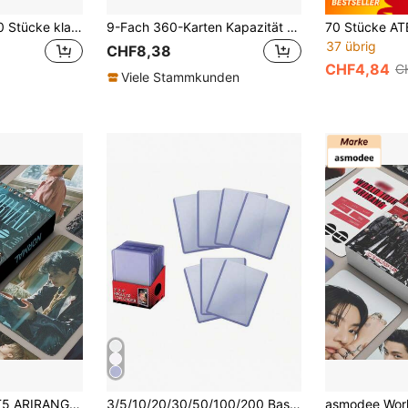
100/300/600/1000 Stücke klare Kartenhalter, Karten-, klarer Karten-Sammler, Tarotkartenhalter, PP-Sammelkartenhalter, Sportkarten, Fußballkarten, Spielkarten, MTG, Sammelkarten-Penny-Kartenhalter, Baseballkartenhalter, 66*91mm, kratzfest
9-Fach 360-Karten Kapazität Sammelalbum, Flip-Stil Kartensammelordner, geeignet für PTCG/YGO/Foto/Spielkarten Sammlung, ideales Geschenk
37 übrig
CHF8,38
CHF4,84
C
Viele Stammkunden
55er Set K-POP BT5 ARIRANG World Tour Thema Lomo Karten, hochauflösendes Sammel-Fotokarten-Set, enthält J-H0pe, J!Min, V, Jungk00k, BT5 ARIRANG exklusive Gedenkkarten, perfektes Geburtstagsgeschenk für ARMY
3/5/10/20/30/50/100/200 Baseballkarten, Footballkarten, Basketballkarten, Aufbewahrungsboxen - Aus Kunststoffmaterial gefertigt, ausgestattet mit hochwertiger Karten-Schutzfolie. Geeignet für Kartensammlungen, insbesondere für Baseball-, Football- und Basketball-Sportkarten. Weihnachts-Stil. Ebenfalls geeignet für Halloween, Schlafzimmerdekoration, Weihnachtsdekoration, Weihnachtskarten-Schutzhülle, Valentinstag, Valentinstagsgeschenk usw., speziell zum Schutz von Spielkartenboxen. Einfach und schön. Schulanfang Saison.