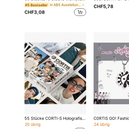
in ABS Ausstellung und Aufbewahrung von Sammlerstü
#5 Bestseller
CHF5,78
CHF3,08
55 Stücke CORTI-S Holografische Fotokarten - Beyond Boundaries - K-Pop Gruppenmitglied Selfies Fan Merchandise LOMO Karten Geburtstags-/Feiertags-/Halloween-/Weihnachtsgeschenk
20 übrig
24 übrig