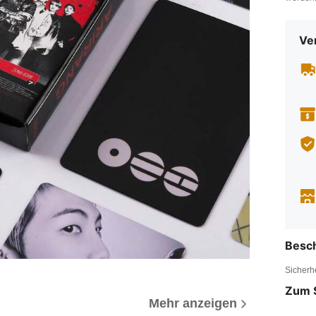
Ve
Besc
Sicherh
Zum 
Mehr anzeigen