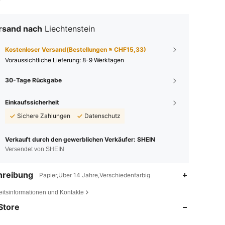
rsand nach
Liechtenstein
Kostenloser Versand(Bestellungen ≥ CHF15,33)
Voraussichtliche Lieferung:
8-9 Werktagen
30-Tage Rückgabe
Einkaufssicherheit
Sichere Zahlungen
Datenschutz
Verkauft durch den gewerblichen Verkäufer: SHEIN
Versendet von SHEIN
hreibung
Papier,Über 14 Jahre,Verschiedenfarbig
4,83
111
1.7K
eitsinformationen und Kontakte
Store
4,83
111
1.7K