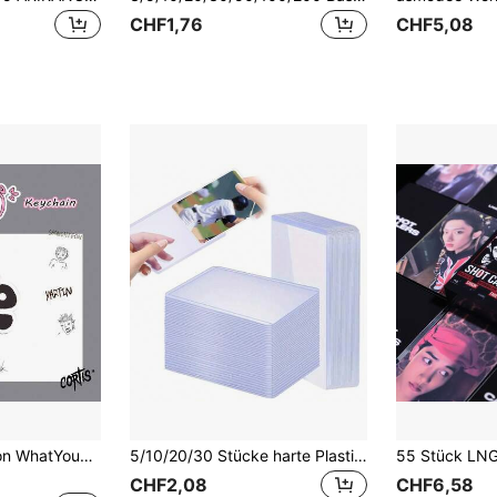
CHF1,76
CHF5,08
C0RTIS GO! Fashion WhatYouWant JoyRide Acryl-Ständer Geschenk Idol Merchandise, C0RTIS/GO! Album/Fashion/WhatYouWant/JoyRide/Geschenk/Merchandise, C0RTIS/GO! Album/Fashion/WhatYouWant/JoyRide/Geschenk/Merchandise,
5/10/20/30 Stücke harte Plastikkartenhüllen, Baseball-Kartenhüllen, klare Kartenhalterungen, kleine Kartenhüllen, Mclovin, Fotokarten-Ordner, Kpop-Karten, Kpop, K-Pop, Photokarten-Halterung
CHF2,08
CHF6,58