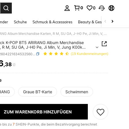
0
0
ess Enter to select.
inder
Schuhe
Schmuck & Accessoires
Beauty & Gesundheit
Gro
55 Stück K-POP BT5 ARIRANG Album Merchandise Karten, R M, SU GA, J-H0 Pe, Ji Min, V, Jung K00k Einzelporträt-Fotokarten, einschließlich neuester Einzelbilder, geeignet für K-Pop-Fans zum Fotografieren und Sammeln als Unterstützungsartikel
ück K-POP BT5 ARIRANG Album Merchandise
, R M, SU GA, J-H0 Pe, Ji Min, V, Jung K00k
porträt-Fotokarten, einschließlich neuester
SKU: sl260422163453256094124
(19 Kundenmeinungen)
bilder, geeignet für K-Pop-Fans zum Fotografieren
mmeln als Unterstützungsartikel
6
,38
ICE AND AVAILABILITY
e
RANG
Graue BT-Karte
Schwimmen
ZUM WARENKORB HINZUFÜGEN
e bis zu
7
SHEIN-Punkte, die beim Bezahlvorgang berechnet
.