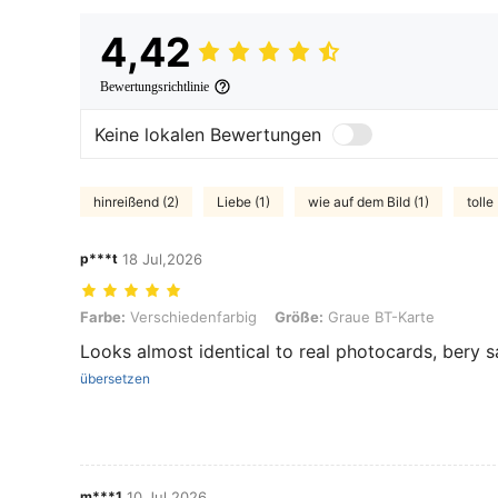
4,42
Bewertungsrichtlinie
Keine lokalen Bewertungen
hinreißend (2)
Liebe (1)
wie auf dem Bild (1)
tolle
p***t
18 Jul,2026
Farbe: Verschiedenfarbig, Größe: Graue BT-Karte
Farbe:
Verschiedenfarbig
Größe:
Graue BT-Karte
Looks almost identical to real photocards, bery s
übersetzen
m***1
10 Jul,2026