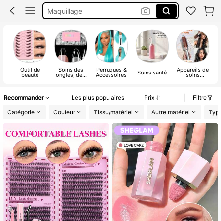
Maquillage
Extensions Cils
Faux Cils
Outil de
Soins des
Perruques &
Appareils de
Soins santé
beauté
ongles, des
Accessoires
soins
mains et des
personnels
pieds
Recommander
Les plus populaires
Prix
Filtre
Catégorie
Couleur
Tissu/matériel
Autre matériel
Typ