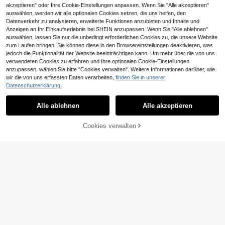
akzeptieren" oder Ihre Cookie-Einstellungen anpassen. Wenn Sie "Alle akzeptieren"
auswählen, werden wir alle optionalen Cookies setzen, die uns helfen, den
Datenverkehr zu analysieren, erweiterte Funktionen anzubieten und Inhalte und
Anzeigen an Ihr Einkaufserlebnis bei SHEIN anzupassen. Wenn Sie "Alle ablehnen"
auswählen, lassen Sie nur die unbedingt erforderlichen Cookies zu, die unsere Website
zum Laufen bringen. Sie können diese in den Browsereinstellungen deaktivieren, was
jedoch die Funktionalität der Website beeinträchtigen kann. Um mehr über die von uns
verwendeten Cookies zu erfahren und Ihre optionalen Cookie-Einstellungen
anzupassen, wählen Sie bitte "Cookies verwalten". Weitere Informationen darüber, wie
5 Stücke/Set Damen Spitzen Schlei
wir die von uns erfassten Daten verarbeiten,
finden Sie in unserer
fen Dekor Slip Set
25 übrig
Datenschutzerklärung.
Ähnliche vorrätige Artikel anzeigen
Alle ansehen
5
FINETOO Damen Spitze Patchwork
CHF
,06
-52%
CHF10,57
4
Ausschnitt Taille Schleife Dekor ro
Alle ablehnen
Alle akzeptieren
CHF
,33
Sorry, dieses Produkt ist ausverkauft.
mantische durchsichtige sexy Unter
hose
Cookies verwalten
5
AUSVERKAUFT
SHEIN 4 Stücke nahtlose Damen H
9
öschen mit hoher Taille
12 Stücke nahtlose gestrickte Strin
CHF
,21
23
g Höschen für Damen, Mehrfarbig
CHF
,99