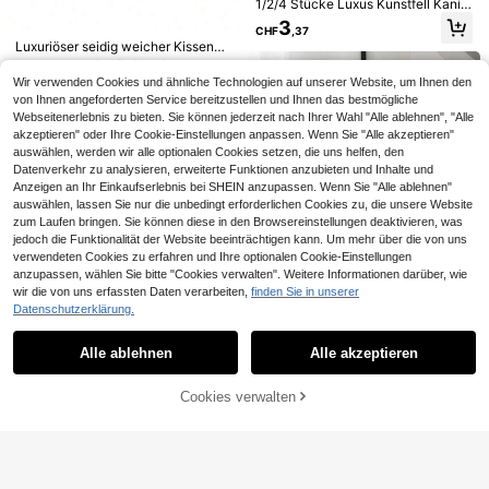
1/2/4 Stücke Luxus Kunstfell Kanin
rdekoration, Sofa und Schlafzimmer
chen Fell Kissenbezüge im Toskan
| mit Reißverschluss | abnehmbar u
3
CHF
,37
a-Stil, ohne Kissenfüllung, warm, w
nd waschbar | hautfreundlicher, wei
Luxuriöser seidig weicher Kissenbe
eich & bequem, flauschige Plüsch
cher, bequemer Stoff - langanhalte
zug - atmungsaktiv, hautfreundlic
#1 Bestseller
in Täglich Kissenbezug
Heimdekoration Kissenbezüge, gee
nd, lichtecht, geeignet für Dekoratio
h, kühlend, einfarbig mit Umschlag
1 Stück minimalistischer symmetris
ignet für Wohnzimmer Sofa, Schlaf
n und Sommer-Heimdekoration. Oh
Wir verwenden Cookies und ähnliche Technologien auf unserer Website, um Ihnen den
3
verschluss - maschinenwaschbar,
cher Libellen- & Pflanzen-beidseiti
CHF
,48
zimmer Bett, großes dekoratives Ki
13 übrig
ne Füllung
von Ihnen angeforderten Service bereitzustellen und Ihnen das bestmögliche
gewaschener Seidenkissenbezug,
ger Muster Kissenbezug - Pfirsich-
ssen, Reißverschluss Design, masc
Webseitenerlebnis zu bieten. Sie können jederzeit nach Ihrer Wahl "Alle ablehnen", "Alle
3
Eiskissenbezug aus Satin-Seide, K
Samt-Kissenbezug 45 * 45cm (Kiss
hinenwaschbar
CHF
,71
akzeptieren" oder Ihre Cookie-Einstellungen anpassen. Wenn Sie "Alle akzeptieren"
unstseide, Weihnachtsgeschenk, ä
enfüllung nicht enthalten)
sthetisches Zuhause
auswählen, werden wir alle optionalen Cookies setzen, die uns helfen, den
Datenverkehr zu analysieren, erweiterte Funktionen anzubieten und Inhalte und
Anzeigen an Ihr Einkaufserlebnis bei SHEIN anzupassen. Wenn Sie "Alle ablehnen"
auswählen, lassen Sie nur die unbedingt erforderlichen Cookies zu, die unsere Website
zum Laufen bringen. Sie können diese in den Browsereinstellungen deaktivieren, was
jedoch die Funktionalität der Website beeinträchtigen kann. Um mehr über die von uns
verwendeten Cookies zu erfahren und Ihre optionalen Cookie-Einstellungen
anzupassen, wählen Sie bitte "Cookies verwalten". Weitere Informationen darüber, wie
wir die von uns erfassten Daten verarbeiten,
finden Sie in unserer
Datenschutzerklärung.
Ähnliche vorrätige Artikel anzeigen
Alle ansehen
shangxia 1 Stück Mori-Stil Kissenb
10
ezug mit buntem Vogelmuster und P
8 übrig
Alle ablehnen
Alle akzeptieren
Sorry, dieses Produkt ist ausverkauft.
seudo-Stickerei, ländlicher Blumen
1 Stück Dekoratives Zierkissenbez
3
2 Stücke Vintage Dunkler Stil Kisse
-Vogel-Kissenbezug, dekoratives K
ug aus weichem Velours mit Bomm
CHF
,34
-18%
CHF4,10
5
CHF
,28
nbezüge Polyester einseitiger Must
issen für Wohnzimmer, Sofa, Schlaf
el, 45 x 45 cm
5
Cookies verwalten
AUSVERKAUFT
CHF
,37
er, Reißverschluss Kissenbezüge, n
zimmer Atmosphäre--(Kissenfüllun
ur Handwäsche, dekorativer Akzen
g nicht enthalten)---(Mehrere Größ
t für Sofa, Wohnzimmer, Schlafzim
en)---(Keine Stickerei)---(Einseitig
mer und verschiedene Raumtypen
14
er Muster)
mehrere Größen erhältlich (Kissenf
1/2 Stück rosa Halloween niedliche
üllung nicht enthalten)