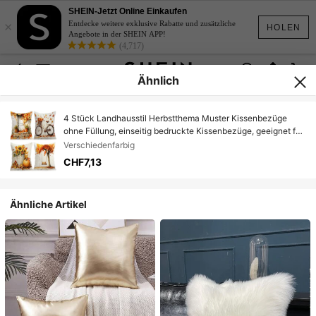
SHEIN-Jetzt Online Einkaufen
×
Entdecke weitere exklusive Rabatte und zusätzliche
HOLEN
Angebote in der SHEIN APP!
(4,717)
Ähnlich
4 Stück Landhausstil Herbstthema Muster Kissenbezüge
ohne Füllung, einseitig bedruckte Kissenbezüge, geeignet für
Wohnzimmer, Schlafzimmer, Heimdekoration, Ganzjahres-
Verschiedenfarbig
Kissenbezüge
CHF7,13
Ähnliche Artikel