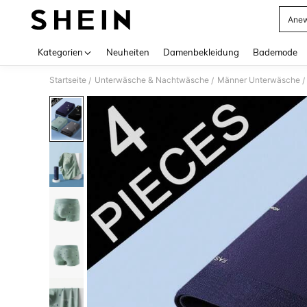
Anew
Use up 
Kategorien
Neuheiten
Damenbekleidung
Bademode
Startseite
Unterwäsche & Nachtwäsche
Männer Unterwäsche
/
/
/