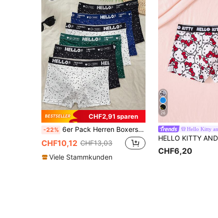
26
CHF2,91 sparen
6er Pack Herren Boxershorts, Teenager Unterwäsche, personalisierter Polka Dot Muster HELLO Bund Design, bequem und hautfreundlich
Hello Kitty a
-22%
CHF10,12
CHF13,03
CHF6,20
Viele Stammkunden