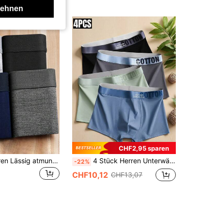
lehnen
CHF2,95 sparen
4er-Pack Herren Lässig atmungsaktive bequeme hautfreundliche Boxershorts
4 Stück Herren Unterwäsche Set, Graphen Elastikbund Boxershorts
-22%
CHF10,12
CHF13,07