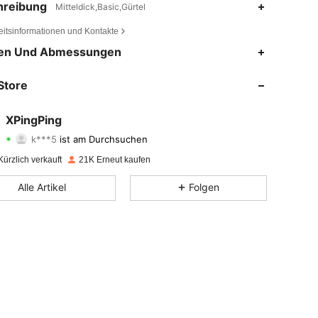
hreibung
Mitteldick,Basic,Gürtel
eitsinformationen und Kontakte
en Und Abmessungen
4,87
24
2.9K
Store
4,87
24
2.9K
XPingPing
k***5
ist am Durchsuchen
4,87
24
2.9K
Bewertung
Artikel
Follower
ürzlich verkauft
21K Erneut kaufen
4,87
24
2.9K
Alle Artikel
Folgen
4,87
24
2.9K
4,87
24
2.9K
4,87
24
2.9K