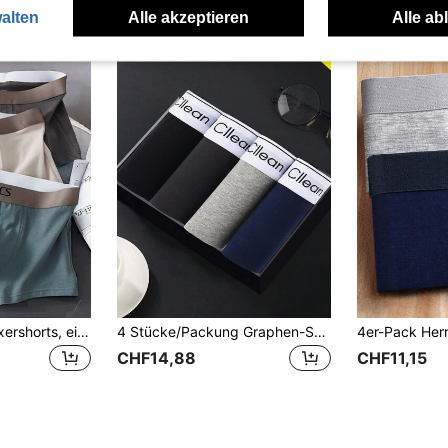
alten
Alle akzeptieren
Alle ab
3 Stück Herren Boxershorts, einfarbige bequeme Unterwäsche-Sets
4 Stücke/Packung Graphen-Schritt Unterwäsche Slips mit mittlerer Taille, Herren einfarbige Boxershorts, ganztägiger Komfort
CHF14,88
CHF11,15