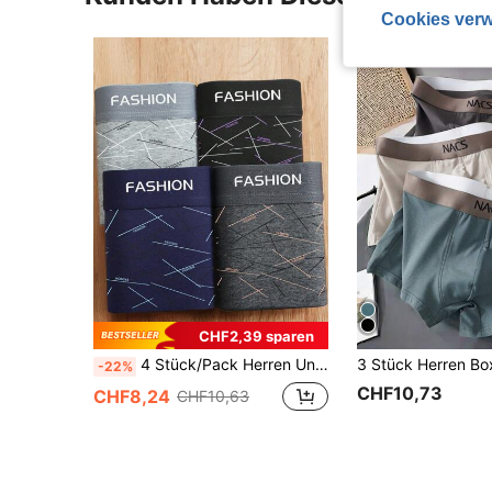
Cookies verw
CHF2,39 sparen
4 Stück/Pack Herren Unterwäsche, Boxershorts, atmungsaktiv & bequem, weite Passform Große Größen Shorts
-22%
CHF10,73
CHF8,24
CHF10,63