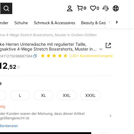
0
0
ess Enter to select.
inder
Schuhe
Schmuck & Accessoires
Beauty & Gesundheit
Gro
tive 4-Wege Stretch Boxershorts, Muster in Großen Größen
ke Herren Unterwäsche mit regulierter Taille,
saktive 4-Wege Stretch Boxershorts, Muster in
n Größen
i2411275096687584
(100+ Kundenmeinungen)
12
,52
ICE AND AVAILABILITY
e
L
XL
XXL
XXXL
brig
der Kunden waren der Meinung, dass dieser Artikel
größengerecht ist
ßenberater