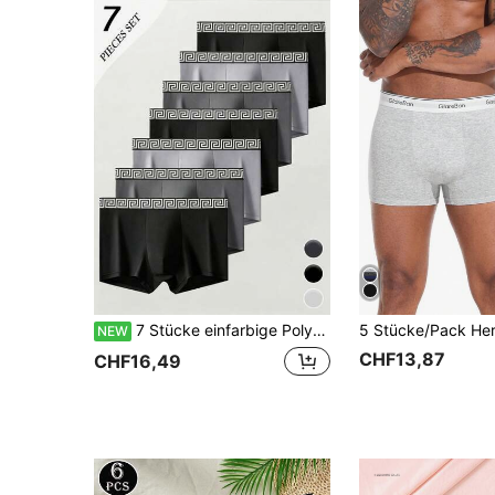
7 Stücke einfarbige Polyester-Boxershorts, atmungsaktiv, hoch elastisch, bequem, Sport-Unterwäsche, lässig-Unterwäsche, Große Größen-Milchseide-Shorts-Unterwäsche
NEW
CHF13,87
CHF16,49