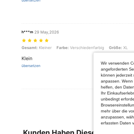
übersetzen
h***m
29 May,2026
Gesamt: Kleiner, Farbe: Verschiedenfarbig, Größe: XL
Gesamt:
Kleiner
Farbe:
Verschiedenfarbig
Größe:
XL
Klein
Wir verwenden Co
übersetzen
angeforderten Ser
können jederzeit 
anpassen. Wenn Si
helfen, den Date
Ihr Einkaufserle
Mehr Bewertung
unbedingt erford
Browsereinstellun
mehr über die vo
anzupassen, wähle
erfassten Daten 
Kunden Haben Diese Artikel A