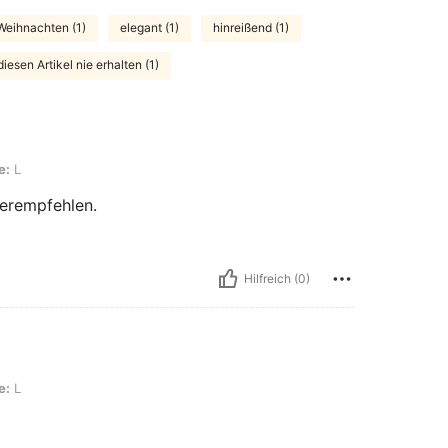
Weihnachten (1)
elegant (1)
hinreißend (1)
diesen Artikel nie erhalten (1)
e:
L
terempfehlen.
Hilfreich (0)
e:
L