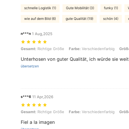
schnelle Logistik (1)
Gute Mobilität (3)
funky (1)
wie auf dem Bild (6)
gute Qualität (19)
schön (4)
n***n
1 Aug,2025
Gesamt: Richtige Größe, Farbe: Verschiedenfarbig, Größe: L
Gesamt:
Richtige Größe
Farbe:
Verschiedenfarbig
Größ
Unterhosen von guter Qualität, ich würde sie wei
übersetzen
s***6
11 Apr,2026
Gesamt: Richtige Größe, Farbe: Verschiedenfarbig, Größe: L
Gesamt:
Richtige Größe
Farbe:
Verschiedenfarbig
Größ
Fiel a la imagen