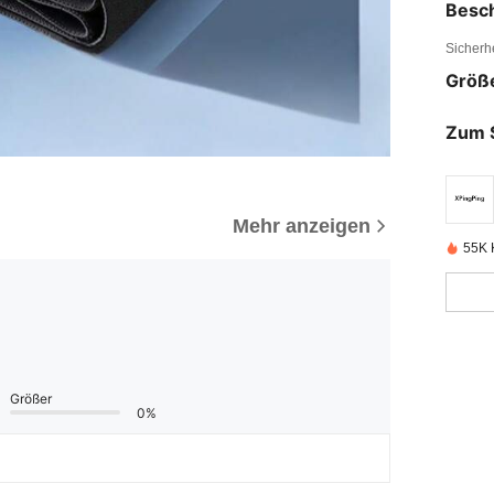
Besc
Sicherh
Größ
Zum 
Mehr anzeigen
55K K
Größer
0%