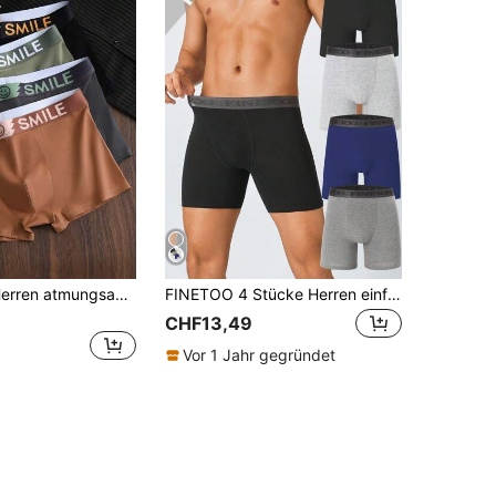
4 Stück/Set Herren atmungsaktive elastische Slips Komfort Unterwäsche Boxershorts Set
FINETOO 4 Stücke Herren einfarbige lange Buchstaben-Boxershorts
CHF13,49
Vor 1 Jahr gegründet