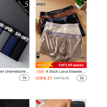
CHF2,95 sparen
5er-Pack Herren Unterwäsche Set, lockere Passform, weiches Polyestergewebe, bequemer Bund mit Buchstaben, geeignet für Sport und Lässig, verpackt ohne Box, ideales Geschenk für den Freund
4 Stück Luxus Eisseide Satin-Gefühl Boxershorts, glatte & kühle einfarbige Herrenunterwäsche, dünne Sommerunterwäsche
-23%
CHF9,37
CHF12,32