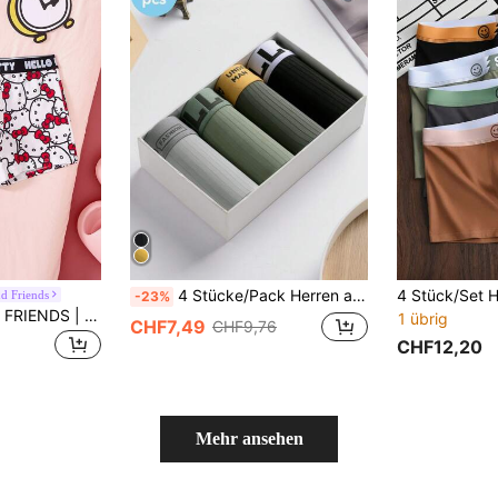
4 Stücke/Pack Herren atmungsaktive gestreifte Boxershorts, bequeme Shorts in Große Größen
nd Friends
-23%
HELLO KITTY AND FRIENDS | SHEIN Herren Cartoon & Buchstaben Grafik niedliche Boxershorts
1 übrig
CHF7,49
CHF9,76
CHF12,20
Mehr ansehen