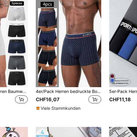
5 Stücke/Pack Herren Baumwoll-Boxershorts, weich & bequem, geeignet für Sport & lässig Tragen, Markenqualität
4er/Pack Herren bedruckte Boxenshorts, Boxenshorts mit elastischem Bund mit Buchstaben (zufälliger asymmetrischer Muster)
CHF16,07
CHF11,18
Viele Stammkunden