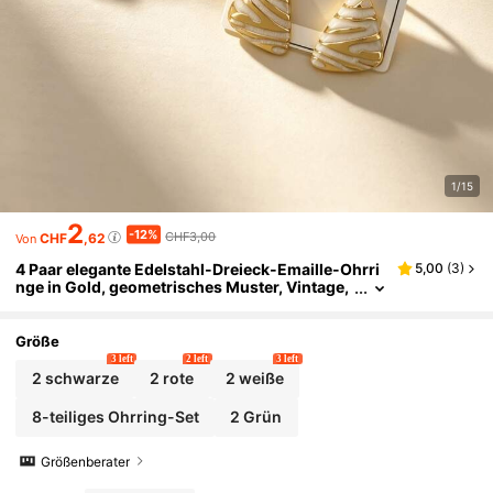
1/15
2
-12%
CHF3,00
CHF
,62
Von
4 Paar elegante Edelstahl-Dreieck-Emaille-Ohrri
5,00
(
3
)
nge in Gold, geometrisches Muster, Vintage,
exquisit, für Büro. Einfache modische Edelst
ahl-Ohrringe, geeignet für den täglichen Gebrau
ch von Frauen, auch ein tolles Geschenk für weib
Größe
liche Freunde. (Optional 1/4)
3 left
2 left
3 left
2 schwarze
2 rote
2 weiße
8-teiliges Ohrring-Set
2 Grün
Größenberater