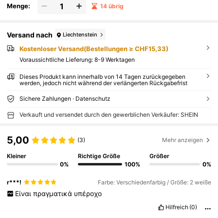
Menge:
14 übrig
Versand nach
Liechtenstein
Kostenloser Versand(Bestellungen ≥ CHF15,33)
Voraussichtliche Lieferung:
8-9 Werktagen
Dieses Produkt kann innerhalb von 14 Tagen zurückgegeben
werden, jedoch nicht während der verlängerten Rückgabefrist
Sichere Zahlungen · Datenschutz
Verkauft und versendet durch den gewerblichen Verkäufer: SHEIN
5,00
(3)
Mehr anzeigen
Kleiner
Richtige Größe
Größer
0%
100%
0%
r***!
Farbe: Verschiedenfarbig / Größe: 2 weiße
Είναι
πραγματικά
υπέροχο
Hilfreich
(0)