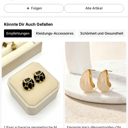
Folgen
Alle Artikel
3K Follower
4,84
Könnte Dir Auch Gefallen
Empfehlungen
Kleidungs-Accessoires
Schönheit und Gesundheit
3K Follower
4,84
3K Follower
4,84
3K Follower
4,84
3K Follower
4,84
3K Follower
4,84
1 Paar schwarze geometrische Mus
Elegante Harz-Wassertropfen-Ohrri