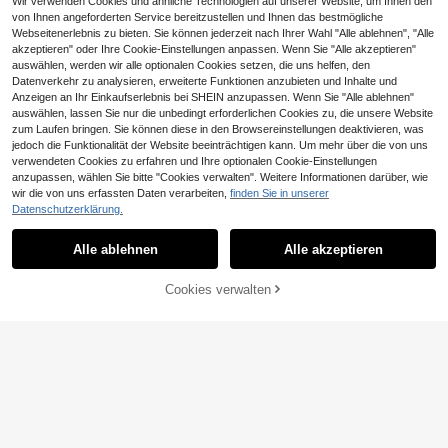
Wir verwenden Cookies und ähnliche Technologien auf unserer Website, um Ihnen den
von Ihnen angeforderten Service bereitzustellen und Ihnen das bestmögliche
Webseitenerlebnis zu bieten. Sie können jederzeit nach Ihrer Wahl "Alle ablehnen", "Alle
akzeptieren" oder Ihre Cookie-Einstellungen anpassen. Wenn Sie "Alle akzeptieren"
auswählen, werden wir alle optionalen Cookies setzen, die uns helfen, den
Datenverkehr zu analysieren, erweiterte Funktionen anzubieten und Inhalte und
Anzeigen an Ihr Einkaufserlebnis bei SHEIN anzupassen. Wenn Sie "Alle ablehnen"
auswählen, lassen Sie nur die unbedingt erforderlichen Cookies zu, die unsere Website
zum Laufen bringen. Sie können diese in den Browsereinstellungen deaktivieren, was
jedoch die Funktionalität der Website beeinträchtigen kann. Um mehr über die von uns
verwendeten Cookies zu erfahren und Ihre optionalen Cookie-Einstellungen
anzupassen, wählen Sie bitte "Cookies verwalten". Weitere Informationen darüber, wie
1/3/9 Paar Gold Ohrstecker Set, Mu
wir die von uns erfassten Daten verarbeiten,
finden Sie in unserer
lti-Stil Ohrringe für Frauen, Vintage
14 übrig
Datenschutzerklärung.
Luxus Ohrringe Kombination, geeig
2
OBOVAY 2 Stücke/Set Edelstahl We
net für den täglichen Gebrauch, Rei
CHF
,88
iße Mode Ohrringe, Stern & Blume V
17 übrig
sen, Urlaub oder als Geschenk für F
Alle ablehnen
Alle akzeptieren
intage Stil, Elegante Ohrringe geeig
reunde und Familie
2
net für den täglichen Gebrauch, Fei
CHF
,13
ertage und Partys, Perfektes Gesch
Cookies verwalten
ZUM WARENKORB HINZUFÜGEN
enk zum Muttertag, Ostern oder Str
andurlaub