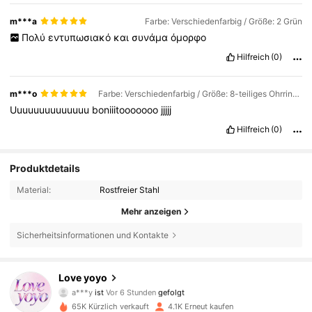
m***a
Farbe: Verschiedenfarbig / Größe: 2 Grün
Πολύ
εντυπωσιακό
και
συνάμα
όμορφο
Hilfreich
(0)
m***o
Farbe: Verschiedenfarbig / Größe: 8-teiliges Ohrring-Set
Uuuuuuuuuuuuuu
boniiitooooooo
jjjjj
Hilfreich
(0)
Produktdetails
Material:
Rostfreier Stahl
Mehr anzeigen
Sicherheitsinformationen und Kontakte
3K Follower
4,84
Love yoyo
a***y
ist
Vor 6 Stunden
gefolgt
e***a
ist am Durchsuchen
3K Follower
4,84
65K Kürzlich verkauft
4.1K Erneut kaufen