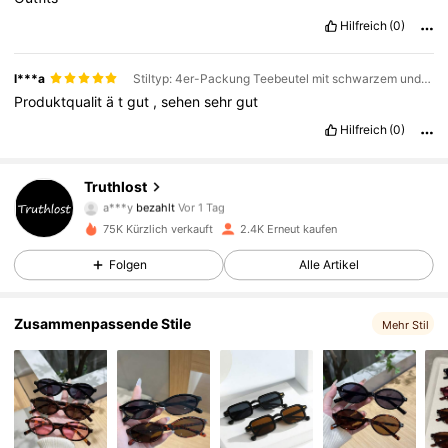
Hilfreich
(0)
l***a
Stiltyp: 4er-Packung Teebeutel mit schwarzem und grauem Leopardenmuster
Produktqualit
ä
t
gut
,
sehen
sehr
gut
Hilfreich
(0)
779 Follower
4,77
Truthlost
a***y
bezahlt
Vor 1 Tag
e***1
ist
Vor 1 Tag
gefolgt
75K Kürzlich verkauft
2.4K Erneut kaufen
779 Follower
4,77
Folgen
Alle Artikel
779 Follower
4,77
Zusammenpassende Stile
Mehr Stil
779 Follower
4,77
779 Follower
4,77