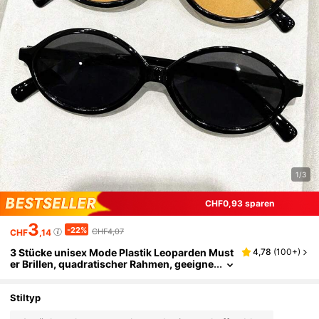
1/3
CHF0,93 sparen
3
-22%
CHF4,07
CHF
,14
3 Stücke unisex Mode Plastik Leoparden Must
4,78
(
100+
)
er Brillen, quadratischer Rahmen, geeigne
t für den täglichen Gebrauch, Outfit Match
ing, Straßenfotografie, Strand, Party, Wander
n, ein unverzichtbares Modeaccessoire, tolles
Stiltyp
Geschenk für Feiertage, passt zu allen Gesicht