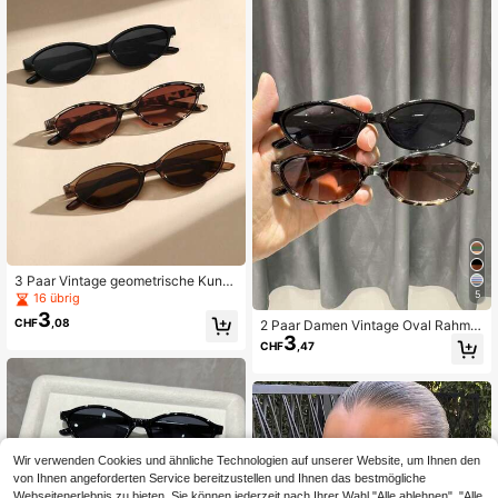
e, Golf, Wandern, elegante Kleidung,
Street-Style Accessoires, Urlaubsat
mosphäre
3 Paar Vintage geometrische Kunst
stoff-Leopardenmuster Modebrille
5
16 übrig
n, geeignet für Frauen, ideales Urla
3
CHF
,08
2 Paar Damen Vintage Oval Rahme
ubsgeschenk, perfekt für Strandurla
3
n Modebrillen, beliebtes Design, zei
ub, Schulanfang und Halloween
CHF
,47
tlos, geeignet für Urlaubsoutfits, Mu
sikfestivals, Büroalltag, passt zu all
en Gesichtsformen
Wir verwenden Cookies und ähnliche Technologien auf unserer Website, um Ihnen den
von Ihnen angeforderten Service bereitzustellen und Ihnen das bestmögliche
Webseitenerlebnis zu bieten. Sie können jederzeit nach Ihrer Wahl "Alle ablehnen", "Alle