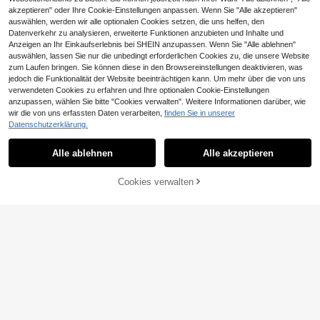
akzeptieren" oder Ihre Cookie-Einstellungen anpassen. Wenn Sie "Alle akzeptieren"
auswählen, werden wir alle optionalen Cookies setzen, die uns helfen, den
Datenverkehr zu analysieren, erweiterte Funktionen anzubieten und Inhalte und
Anzeigen an Ihr Einkaufserlebnis bei SHEIN anzupassen. Wenn Sie "Alle ablehnen"
auswählen, lassen Sie nur die unbedingt erforderlichen Cookies zu, die unsere Website
zum Laufen bringen. Sie können diese in den Browsereinstellungen deaktivieren, was
jedoch die Funktionalität der Website beeinträchtigen kann. Um mehr über die von uns
verwendeten Cookies zu erfahren und Ihre optionalen Cookie-Einstellungen
anzupassen, wählen Sie bitte "Cookies verwalten". Weitere Informationen darüber, wie
wir die von uns erfassten Daten verarbeiten,
finden Sie in unserer
4 Paar Leopardenmuster Mehrfarbi
Datenschutzerklärung.
g Kunststoff Geometrisch Vollrahme
27 übrig
Yvaine Eyewear Boutique
n Dekorative Personalisierte Moder
5
CHF
,01
-1%
CHF5,11
Alle ablehnen
Alle akzeptieren
2 Stücke Retro Hip Hop kleine oval
ne Minimalistische Stil Ins Mode Bril
e Brillen, minimalistisch vielseitige
len für Frauen, geeignet für Urlaubs
32 übrig
Modebrillen für Frauen
geschenke, Cosplay, Sommerfahrte
3
Cookies verwalten
CHF
,81
-22%
CHF4,89
ZUM WARENKORB HINZUFÜGEN
n, Schulanfang, Strandparty, Woche
nendoutfits, Ausflugsoutfits, passt f
ür alle Gesichtsformen