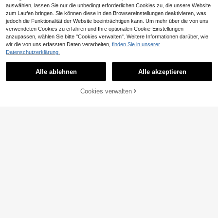
auswählen, lassen Sie nur die unbedingt erforderlichen Cookies zu, die unsere Website
zum Laufen bringen. Sie können diese in den Browsereinstellungen deaktivieren, was
jedoch die Funktionalität der Website beeinträchtigen kann. Um mehr über die von uns
verwendeten Cookies zu erfahren und Ihre optionalen Cookie-Einstellungen
anzupassen, wählen Sie bitte "Cookies verwalten". Weitere Informationen darüber, wie
25
wir die von uns erfassten Daten verarbeiten,
finden Sie in unserer
31
Vacaura
Datenschutzerklärung.
SHEIN 2-teiliges Set für Tween-Jun
SHEIN Vacaura 2 Stücke Jungen O
gen im lässig coolen Stil mit englisc
utfit für Teenager, bestehend aus ei
#4 Bestseller
in Schwarz Sets für Jungen im Teenageralter
10
Alle ablehnen
Alle akzeptieren
CHF
,49
hem Slogan-Muster, modisches Ru
nfarbigem Kurzarmhemd mit Einzel
8
ndhals-T-Shirt mit kurzen Ärmeln u
knopfleiste und Shorts, Lässig Set
CHF
,99
nd weiten Cargo-Hosen, geeignet f
Cookies verwalten
ZUM WARENKORB HINZUFÜGEN
ür Feiertagspartys, Frühling/Somme
r, bequem und entspannt, Sommer-
Essential, modisches Casual-Outfit,
Frühling/Sommer-Streetwear, Outd
oor-Casual-Outfit, Schulanfang-Pa
rty, geeignet für Outdoor-Aktivitäte
n