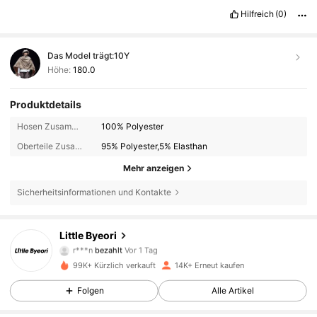
Hilfreich
(0)
Das Model trägt:
10Y
Höhe:
180.0
Produktdetails
Hosen Zusammensetzung:
100% Polyester
Oberteile Zusammensetzung:
95% Polyester,5% Elasthan
Mehr anzeigen
Sicherheitsinformationen und Kontakte
12K Follower
4,82
Little Byeori
r***n
bezahlt
Vor 1 Tag
f***a
ist
Vor 1 Tag
gefolgt
99K+ Kürzlich verkauft
14K+ Erneut kaufen
12K Follower
4,82
Folgen
Alle Artikel