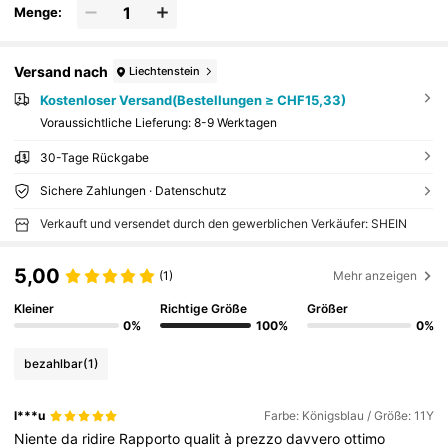
Menge:
Versand nach
Liechtenstein
Kostenloser Versand(Bestellungen ≥ CHF15,33)
Voraussichtliche Lieferung:
8-9 Werktagen
30-Tage Rückgabe
Sichere Zahlungen · Datenschutz
Verkauft und versendet durch den gewerblichen Verkäufer: SHEIN
5,00
(1)
Mehr anzeigen
Kleiner
Richtige Größe
Größer
0%
100%
0%
bezahlbar
(1)
l***u
Farbe: Königsblau / Größe: 11Y
Niente
da
ridire
Rapporto
qualit
à
prezzo
davvero
ottimo