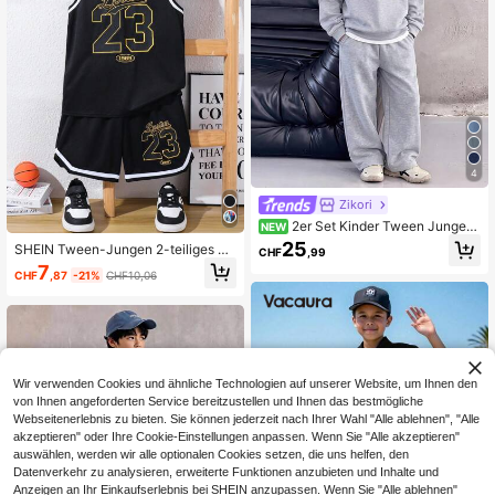
4
Zikori
2er Set Kinder Tween Jungen
NEW
Lässig Koreanischer Stil Locker 2 In
25
SHEIN Tween-Jungen 2-teiliges Se
CHF
,99
1 Langarm Rundhals Oberteil Und El
t aus lässigem Tanktop und Shorts
7
astischer Bund Lange Hose, Geeign
CHF
,87
-21%
CHF10,06
mit Buchstabengrafik, vielseitig ein
et Für Herbst Und Frühling, Perfekt
setzbar für den Weg zur Arbeit, die
Für Outdoor Spiel, Schule, Streetsty
Schule, den Alltag, Sport, Frühling/S
le, Party Und Lässig Zuhause
ommer
Wir verwenden Cookies und ähnliche Technologien auf unserer Website, um Ihnen den
von Ihnen angeforderten Service bereitzustellen und Ihnen das bestmögliche
Webseitenerlebnis zu bieten. Sie können jederzeit nach Ihrer Wahl "Alle ablehnen", "Alle
akzeptieren" oder Ihre Cookie-Einstellungen anpassen. Wenn Sie "Alle akzeptieren"
auswählen, werden wir alle optionalen Cookies setzen, die uns helfen, den
Datenverkehr zu analysieren, erweiterte Funktionen anzubieten und Inhalte und
Anzeigen an Ihr Einkaufserlebnis bei SHEIN anzupassen. Wenn Sie "Alle ablehnen"