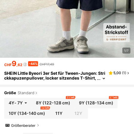
1/7
9
-44%
CHF17,49
CHF
,62
SHEIN Little Byeori 3er Set für Tween-Jungen: Stri
5,00
(
1
)
ckkapuzenpullover, locker sitzendes T-Shirt,
Shorts, Lässig Stil geeignet für Pendeln, Schu
le, Alltag, Sport, Sommer
Größe
Standard
15 left
17 left
4Y
-
7Y
8Y
(122-128 cm)
9Y
(128-134 cm)
14 left
10Y
(134-140 cm)
11Y
12Y
Größenberater