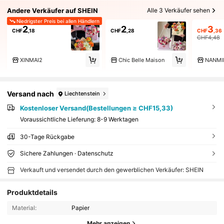
Andere Verkäufer auf SHEIN
Alle 3 Verkäufer sehen
Niedrigster Preis bei allen Händlern
2
2
3
CHF
,18
CHF
,28
CHF
,36
CHF4,48
XINMAI2
Chic Belle Maison
NANMI
Versand nach
Liechtenstein
Kostenloser Versand(Bestellungen ≥ CHF15,33)
Voraussichtliche Lieferung:
8-9 Werktagen
30-Tage Rückgabe
Sichere Zahlungen · Datenschutz
Verkauft und versendet durch den gewerblichen Verkäufer: SHEIN
Produktdetails
Material:
Papier
Mehr anzeigen