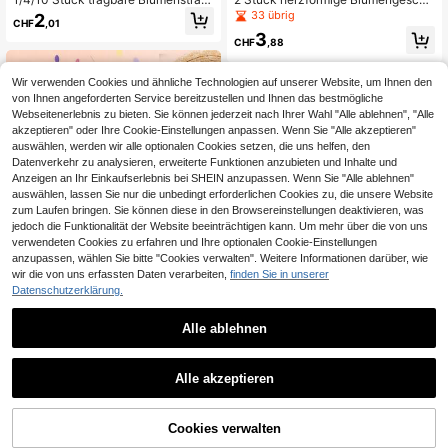
ß-Tragetaschen mit Metallkette, ros
nkboxen, Sträußetaschen mit Griff f
33 übrig
2
CHF
,01
a, schwarz und weiß, kreative Papi
altbarer Korb für Valentinstag Blume
3
erblumen-Geschenkverpackungsta
narrangement Hochzeit Muttertag V
CHF
,88
schen, geeignet für Hochzeit, Braut
alentinstag
party, Jahrestag, Valentinstag und V
erlobungsfeier Dekoration
Wir verwenden Cookies und ähnliche Technologien auf unserer Website, um Ihnen den
von Ihnen angeforderten Service bereitzustellen und Ihnen das bestmögliche
Webseitenerlebnis zu bieten. Sie können jederzeit nach Ihrer Wahl "Alle ablehnen", "Alle
akzeptieren" oder Ihre Cookie-Einstellungen anpassen. Wenn Sie "Alle akzeptieren"
auswählen, werden wir alle optionalen Cookies setzen, die uns helfen, den
Datenverkehr zu analysieren, erweiterte Funktionen anzubieten und Inhalte und
Anzeigen an Ihr Einkaufserlebnis bei SHEIN anzupassen. Wenn Sie "Alle ablehnen"
auswählen, lassen Sie nur die unbedingt erforderlichen Cookies zu, die unsere Website
zum Laufen bringen. Sie können diese in den Browsereinstellungen deaktivieren, was
jedoch die Funktionalität der Website beeinträchtigen kann. Um mehr über die von uns
verwendeten Cookies zu erfahren und Ihre optionalen Cookie-Einstellungen
anzupassen, wählen Sie bitte "Cookies verwalten". Weitere Informationen darüber, wie
wir die von uns erfassten Daten verarbeiten,
finden Sie in unserer
Datenschutzerklärung.
Alle ablehnen
CHF1,26 sparen
3 Stücke /2 Stücke /1 Stück rosa Ex
plosions-Schmetterling Geschenkb
5
5 Stück (pink, weiß, schwarz) Blum
CHF
,02
-1%
CHF5,10
ox, DIY Geschenk, Geburtstags-Par
Alle akzeptieren
en Verpackungsbox transparenter l
25 übrig
ty, schwarze Überraschungs-Party,
anger zylindrischer Geschenkbox R
Schmetterling Dekoration, Jahresta
4
ose Verpackungsbox für Valentinsta
CHF
,19
-23%
CHF5,45
gs-Geschenkbox, Hochzeits-Überr
g, Muttertag, Feiertag, Party Dekora
Cookies verwalten
ZUM WARENKORB HINZUFÜGEN
aschungsbox, Abschluss, Schulanfa
tion, Hochzeitsgeschenk, Geburtsta
ng, Valentinstag Geschenk