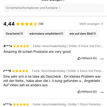
Sicherheitsinformationen und Kontakte
4,44
(18)
Mehr anzeigen
Geschenk
(1)
wärmstens empfohlen
(1)
wie auf dem Bild
(1)
A***o
Farbe: Verschiedenfarbig / Größe: 3 Stück (mit Perlenkette)
Amazing
All
schein
Produkte
are
very
good
Hilfreich
(0)
i***6
Farbe: Verschiedenfarbig / Größe: 3 Stück (mit Perlenkette)
Eine
sehr
sch
ö
ne
Idee
als
Geschenk
.
Ein
kleines
Problem
war
mit
der
Kette
,
habe
aber
die
L
ö
sung
gefunden
u
.
Angeklebt
.
Auf
Video
sah
es
anders
aus
Hilfreich
(0)
v***o
Farbe: Verschiedenfarbig / Größe: 1 Stück Perlenkette