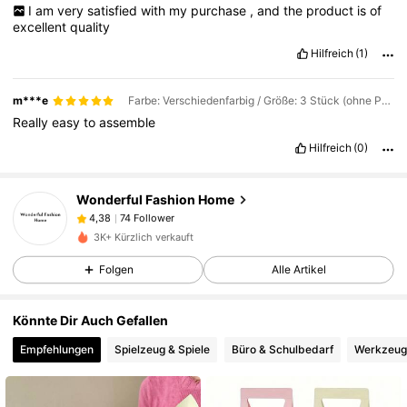
I
am
very
satisfied
with
my
purchase
,
and
the
product
is
of
excellent
quality
Hilfreich
(1)
m***e
Farbe: Verschiedenfarbig / Größe: 3 Stück (ohne Perlenkette)
Really
easy
to
assemble
Hilfreich
(0)
74 Follower
4,38
Wonderful Fashion Home
74 Follower
4,38
f***g
ist
Vor 1 Tag
gefolgt
74 Follower
4,38
3K+ Kürzlich verkauft
74 Follower
4,38
Folgen
Alle Artikel
74 Follower
4,38
Könnte Dir Auch Gefallen
74 Follower
4,38
Empfehlungen
Spielzeug & Spiele
Büro & Schulbedarf
Werkzeug
74 Follower
4,38
74 Follower
4,38