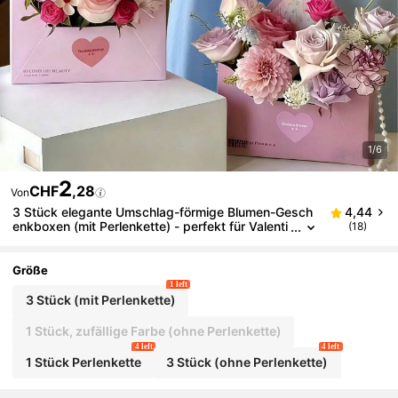
1/6
2
CHF
,28
Von
3 Stück elegante Umschlag-förmige Blumen-Gesch
4,44
enkboxen (mit Perlenkette) - perfekt für Valenti
(18)
nstag, Hochzeit, Muttertag/Abschluss/Lehrerta
g Geschenke - DIY Blumenkorb hält frische Blumen
schön, wiederverwendbarer Behälter, leichte Erinner
Größe
ungsbox, romantisches Geschenkset, Hochzeits-A
1 left
ufbewahrungstasche und emotionales Shopping-Es
3 Stück (mit Perlenkette)
sential, Back-Geschenkbox
1 Stück, zufällige Farbe (ohne Perlenkette)
4 left
4 left
1 Stück Perlenkette
3 Stück (ohne Perlenkette)