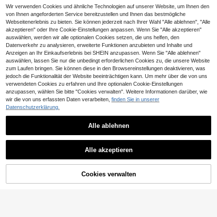
Zubehör Tragetaschen, Babyparty
Geburtstagsdekoration, Gender Rev
Wir verwenden Cookies und ähnliche Technologien auf unserer Website, um Ihnen den
Schmetterling Dekoration Gastgesc
eal Party Dekoration, Feiertagspart
von Ihnen angeforderten Service bereitzustellen und Ihnen das bestmögliche
henke, Babyparty Dekorationen, Ge
y Zubehör, Heimdekoration, Raumd
Webseitenerlebnis zu bieten. Sie können jederzeit nach Ihrer Wahl "Alle ablehnen", "Alle
schenkverpackungstüten, Hochzeit
ekoration, Esszimmertischdekoratio
sfeier Verpackungstüten, Baby Mäd
akzeptieren" oder Ihre Cookie-Einstellungen anpassen. Wenn Sie "Alle akzeptieren"
n, Schreibtischdekoration, rosa Sch
chen Party, geeignet für Boutique G
auswählen, werden wir alle optionalen Cookies setzen, die uns helfen, den
leifen Dekoration
eschenktüten Dekorationen
Datenverkehr zu analysieren, erweiterte Funktionen anzubieten und Inhalte und
Anzeigen an Ihr Einkaufserlebnis bei SHEIN anzupassen. Wenn Sie "Alle ablehnen"
auswählen, lassen Sie nur die unbedingt erforderlichen Cookies zu, die unsere Website
zum Laufen bringen. Sie können diese in den Browsereinstellungen deaktivieren, was
jedoch die Funktionalität der Website beeinträchtigen kann. Um mehr über die von uns
verwendeten Cookies zu erfahren und Ihre optionalen Cookie-Einstellungen
anzupassen, wählen Sie bitte "Cookies verwalten". Weitere Informationen darüber, wie
wir die von uns erfassten Daten verarbeiten,
finden Sie in unserer
Datenschutzerklärung.
1 Stück Tischläufer im Boho-Stil au
s Musselin, 120 Zoll (10 Fuß), geeig
3
CHF
,96
-23%
CHF5,20
net für Partys, Babypartys, Heimde
Alle ablehnen
koration, Feiertags-Dekoration
31/51 bunte Macaron-Latexballons,
Babyparty-Zubehör, Partydekoratio
2
CHF
,89
n Ballonstrauß, Geburtstagsparty-Z
Alle akzeptieren
Sorry, dieses Produkt ist ausverkauft.
ubehör, Babyparty-Dekorationen, K
arneval-Geburtstagsparty-Ballons,
Einhorn-Thema Geburtstagsdekora
Cookies verwalten
ÄHNLICH
tion, Hochzeits- und Jubiläumsfeier
-Dekorationen, geeignet für Ballonb
ogen-Set, Partygeschenke