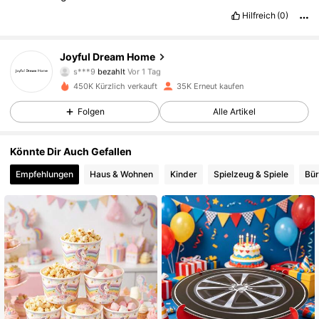
Hilfreich
(0)
Joyful Dream Home
3.5K Follower
4,88
s***9
bezahlt
Vor 1 Tag
450K Kürzlich verkauft
35K Erneut kaufen
3.5K Follower
4,88
Folgen
Alle Artikel
Könnte Dir Auch Gefallen
3.5K Follower
4,88
Empfehlungen
Haus & Wohnen
Kinder
Spielzeug & Spiele
Bür
3.5K Follower
4,88
3.5K Follower
4,88
3.5K Follower
4,88