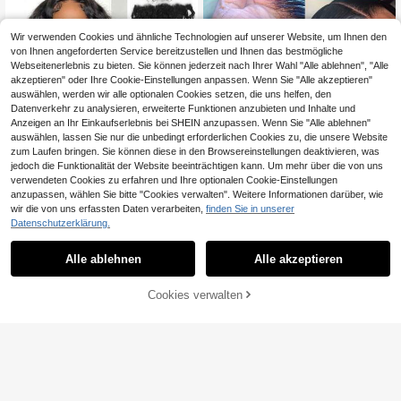
beitetes Menschenhaar, Qualität für
Frauen, 14-26 Zoll
Wir verwenden Cookies und ähnliche Technologien auf unserer Website, um Ihnen den
von Ihnen angeforderten Service bereitzustellen und Ihnen das bestmögliche
Webseitenerlebnis zu bieten. Sie können jederzeit nach Ihrer Wahl "Alle ablehnen", "Alle
akzeptieren" oder Ihre Cookie-Einstellungen anpassen. Wenn Sie "Alle akzeptieren"
auswählen, werden wir alle optionalen Cookies setzen, die uns helfen, den
Datenverkehr zu analysieren, erweiterte Funktionen anzubieten und Inhalte und
Anzeigen an Ihr Einkaufserlebnis bei SHEIN anzupassen. Wenn Sie "Alle ablehnen"
auswählen, lassen Sie nur die unbedingt erforderlichen Cookies zu, die unsere Website
zum Laufen bringen. Sie können diese in den Browsereinstellungen deaktivieren, was
jedoch die Funktionalität der Website beeinträchtigen kann. Um mehr über die von uns
verwendeten Cookies zu erfahren und Ihre optionalen Cookie-Einstellungen
anzupassen, wählen Sie bitte "Cookies verwalten". Weitere Informationen darüber, wie
wir die von uns erfassten Daten verarbeiten,
finden Sie in unserer
CHF5,90 sparen
Datenschutzerklärung.
20 Zoll Lockiges Haar 13x4 Spitze
WOWANGEL 7x7 Echte HD-Spitze
n Frontal Wasserwell Echthaar, tran
Verschluss, vorab gezupft, vorab ge
14 übrig
19
Alle ablehnen
Alle akzeptieren
CHF
,34
-23%
CHF25,24
sparente Spitze mit vorgezupfter H
bleicht, kleine Knoten, glattes Jungf
131
aaransatz und Baby-Haaren, natürli
ernhaar, HD-Spitze Frontal, seidig g
CHF
,65
che Haare 8-20 Zoll
latt, unsichtbar, hautähnlich, HD-Sp
Cookies verwalten
ZUM WARENKORB HINZUFÜGEN
itze Schmelz-Haut für Frauen, 14-2
2 Zoll