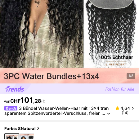
1/8
101
CHF
,28
Von
3 Bündel Wasser-Wellen-Haar mit 13x4 tran
4,64
sparentem Spitzenvorderteil-Verschluss, freier
(14)
Scheitel-Spitze mit Babyhärchen, vorausgerupf
te Haarlinie, Echthaar-Verschluss in natürlicher Sch
warzfarbe
Farbe: SNatural