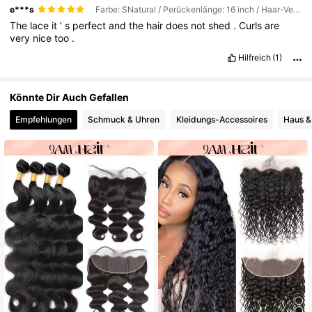
e***s
Farbe: SNatural / Perückenlänge: 16 inch / Haar-Verhältnis: Regulär
The
lace
it
’
s
perfect
and
the
hair
does
not
shed
.
Curls
are
very
nice
too
.
Hilfreich
(1)
Könnte Dir Auch Gefallen
Empfehlungen
Schmuck & Uhren
Kleidungs-Accessoires
Haus &