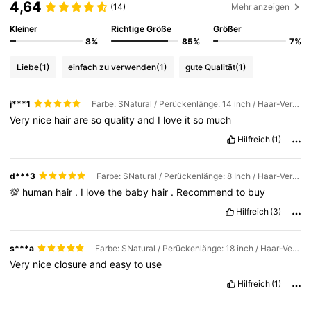
4,64
340K Follower
4,76
(14)
Mehr anzeigen
Kleiner
Richtige Größe
Größer
340K Follower
4,76
8%
85%
7%
Liebe
(1)
einfach zu verwenden
(1)
gute Qualität
(1)
340K Follower
4,76
j***1
Farbe: SNatural / Perückenlänge: 14 inch / Haar-Verhältnis: Regulär
340K Follower
4,76
Very
nice
hair
are
so
quality
and
I
love
it
so
much
Hilfreich
(1)
d***3
Farbe: SNatural / Perückenlänge: 8 Inch / Haar-Verhältnis: Regulär
💯
human
hair
.
I
love
the
baby
hair
.
Recommend
to
buy
Hilfreich
(3)
s***a
Farbe: SNatural / Perückenlänge: 18 inch / Haar-Verhältnis: Regulär
Very
nice
closure
and
easy
to
use
Hilfreich
(1)