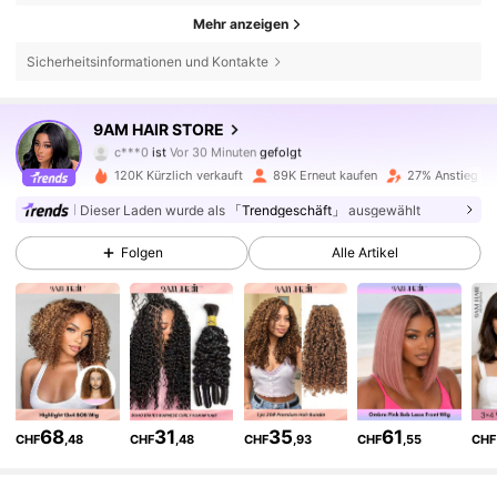
Mehr anzeigen
Sicherheitsinformationen und Kontakte
340K Follower
4,76
9AM HAIR STORE
c***0
ist
Vor 30 Minuten
gefolgt
u***m
ist am Durchsuchen
340K Follower
4,76
120K Kürzlich verkauft
89K Erneut kaufen
27% Anstieg de
Dieser Laden wurde als
「Trendgeschäft」
ausgewählt
340K Follower
4,76
Folgen
Alle Artikel
340K Follower
4,76
340K Follower
4,76
340K Follower
4,76
68
31
35
61
CHF
,48
CHF
,48
CHF
,93
CHF
,55
CHF
340K Follower
4,76