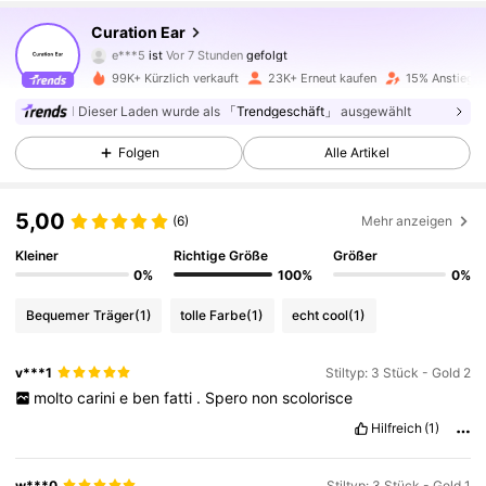
9.5K Follower
4,82
Curation Ear
e***5
ist
Vor 7 Stunden
gefolgt
i***i
ist am Durchsuchen
99K+ Kürzlich verkauft
23K+ Erneut kaufen
15% Anstieg d
9.5K Follower
4,82
Dieser Laden wurde als
「Trendgeschäft」
ausgewählt
Folgen
Alle Artikel
9.5K Follower
4,82
5,00
(6)
Mehr anzeigen
9.5K Follower
4,82
Kleiner
Richtige Größe
Größer
0%
100%
0%
9.5K Follower
4,82
Bequemer Träger
(1)
tolle Farbe
(1)
echt cool
(1)
v***1
Stiltyp: 3 Stück - Gold 2
9.5K Follower
4,82
molto
carini
e
ben
fatti
.
Spero
non
scolorisce
Hilfreich
(1)
9.5K Follower
4,82
w***0
Stiltyp: 3 Stück - Gold 1