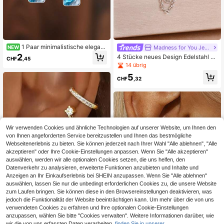
1 Paar minimalistische elegant
Madness for You Jewelry
NEW
e blaue & weiße flüssige Wellenmus
2
4 Stücke neues Design Edelstahl K
CHF
,45
ter 316 Edelstahl lange Stab-Ohrrin
etten Ohrstecker Set für Frauen, Zir
14 übrig
ge für den täglichen Gebrauch von
konia Blumen und Blatt Knorpel Ohr
Frauen
5
stecker Piercing Schmuck
CHF
,32
Wir verwenden Cookies und ähnliche Technologien auf unserer Website, um Ihnen den
von Ihnen angeforderten Service bereitzustellen und Ihnen das bestmögliche
Webseitenerlebnis zu bieten. Sie können jederzeit nach Ihrer Wahl "Alle ablehnen", "Alle
akzeptieren" oder Ihre Cookie-Einstellungen anpassen. Wenn Sie "Alle akzeptieren"
auswählen, werden wir alle optionalen Cookies setzen, die uns helfen, den
Datenverkehr zu analysieren, erweiterte Funktionen anzubieten und Inhalte und
Anzeigen an Ihr Einkaufserlebnis bei SHEIN anzupassen. Wenn Sie "Alle ablehnen"
auswählen, lassen Sie nur die unbedingt erforderlichen Cookies zu, die unsere Website
zum Laufen bringen. Sie können diese in den Browsereinstellungen deaktivieren, was
jedoch die Funktionalität der Website beeinträchtigen kann. Um mehr über die von uns
verwendeten Cookies zu erfahren und Ihre optionalen Cookie-Einstellungen
anzupassen, wählen Sie bitte "Cookies verwalten". Weitere Informationen darüber, wie
Curation Ear
wir die von uns erfassten Daten verarbeiten,
finden Sie in unserer