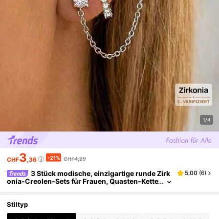
1/4
3
-21%
CHF4,29
CHF
,36
3 Stück modische, einzigartige runde Zirk
5,00
(
6
)
onia-Creolen-Sets für Frauen, Quasten-Kette
n-Ohrstecker, Hypoallergen, Knorpel-Piercin
g-Schmuck
Stiltyp