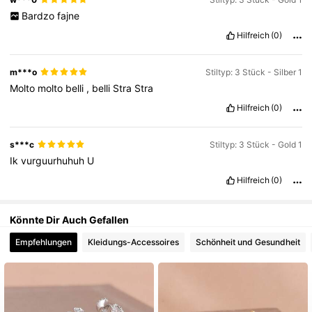
Bardzo
fajne
9.5K Follower
4,82
Hilfreich
(0)
9.5K Follower
4,82
m***o
Stiltyp: 3 Stück - Silber 1
Molto
molto
belli
,
belli
Stra
Stra
Hilfreich
(0)
9.5K Follower
4,82
s***c
Stiltyp: 3 Stück - Gold 1
Ik
vurguurhuhuh
U
9.5K Follower
4,82
Hilfreich
(0)
Könnte Dir Auch Gefallen
Empfehlungen
Kleidungs-Accessoires
Schönheit und Gesundheit