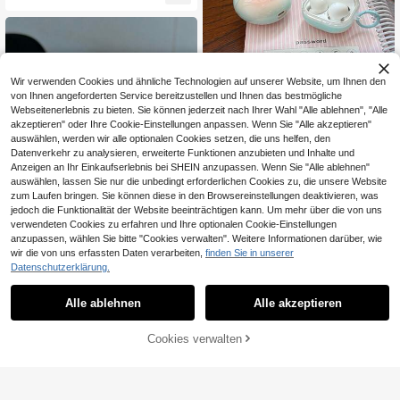
uds3 FreeBuds 7i und 4/4E FreeBu
ds 5 FreeBuds 5i/6i FreeBuds SE2/S
E3 FreeClip/FreeClip2 FreeBuds Pr
o2/Pro2+ FreeBuds Pro 3/Pro 4 Blu
etooth Kopfhörer
Wir verwenden Cookies und ähnliche Technologien auf unserer Website, um Ihnen den
Modische kreative Kopfhörerhülle i
von Ihnen angeforderten Service bereitzustellen und Ihnen das bestmögliche
n Mintgrün mit Orange-Farbverlauf
4
Webseitenerlebnis zu bieten. Sie können jederzeit nach Ihrer Wahl "Alle ablehnen", "Alle
CHF
,70
und Aufhängering, kompatibel mit H
akzeptieren" oder Ihre Cookie-Einstellungen anpassen. Wenn Sie "Alle akzeptieren"
uawei Freebuds 7i, FreeClip 2, Free
auswählen, werden wir alle optionalen Cookies setzen, die uns helfen, den
buds SE 3, 5i, Buds 3/3 Pro/3 FE, B
Datenverkehr zu analysieren, erweiterte Funktionen anzubieten und Inhalte und
uds 4/4 Pro, süßer koreanischer Sti
Anzeigen an Ihr Einkaufserlebnis bei SHEIN anzupassen. Wenn Sie "Alle ablehnen"
l, Geburtstagsgeschenk, Feiertagsg
eschenk
auswählen, lassen Sie nur die unbedingt erforderlichen Cookies zu, die unsere Website
zum Laufen bringen. Sie können diese in den Browsereinstellungen deaktivieren, was
jedoch die Funktionalität der Website beeinträchtigen kann. Um mehr über die von uns
verwendeten Cookies zu erfahren und Ihre optionalen Cookie-Einstellungen
anzupassen, wählen Sie bitte "Cookies verwalten". Weitere Informationen darüber, wie
wir die von uns erfassten Daten verarbeiten,
finden Sie in unserer
Datenschutzerklärung.
Niedliche 3D transparente Tasche
Goldfisch Kopfhörer Schutzhülle mi
4 übrig
Alle ablehnen
Alle akzeptieren
t Goldfisch Anhänger, geeignet für A
3
irPro2/Pro/4/3 Kopfhörer
CHF
,08
Cookies verwalten
ZUM WARENKORB HINZUFÜGEN
1 Stück Stück süße und einfache Si
likon-Schutzhülle für Apple-Kopfhö
29 übrig
rer mit fünfzackigem Stern, Mond u
3
nd lächelndem Gesicht, Kopfhörer-
CHF
,38
Schutzhülle mit Schlüsselanhänger,