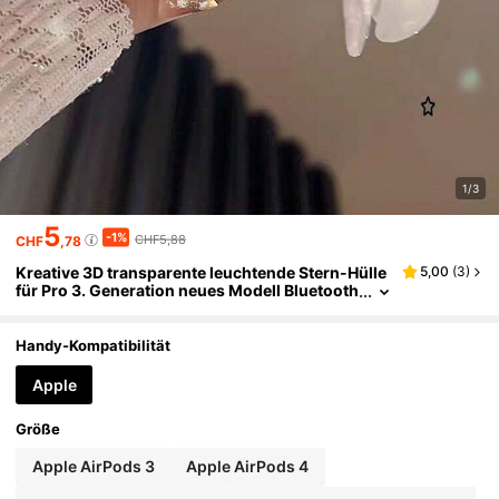
1/3
5
-1%
CHF5,88
CHF
,78
Kreative 3D transparente leuchtende Stern-Hülle
5,00
(
3
)
für Pro 3. Generation neues Modell Bluetooth
kabellose Kopfhörer Hülle 2 Schutzhülle Appl
e Pro 3. und 4. Generation Silikon weiche Hülle 4.
Generation.Silikon weiche Hülle
Handy-Kompatibilität
Apple
Größe
Apple AirPods 3
Apple AirPods 4