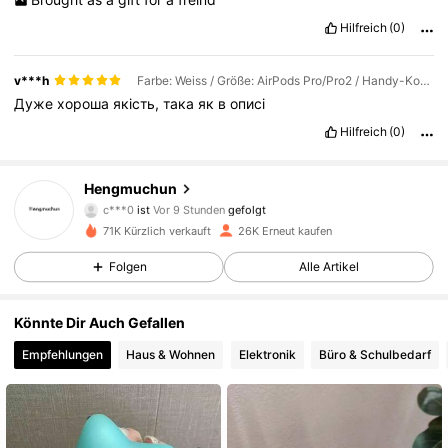
Hilfreich
(0)
v***h
Farbe: Weiss / Größe: AirPods Pro/Pro2 / Handy-Kompatibilität: Apple
Дуже
хороша
якість,
така
як
в
описі
Hilfreich
(0)
4.8K Follower
4,84
Hengmuchun
c***0
ist
Vor 9 Stunden
gefolgt
4.8K Follower
4,84
71K Kürzlich verkauft
26K Erneut kaufen
Folgen
Alle Artikel
4.8K Follower
4,84
Könnte Dir Auch Gefallen
4.8K Follower
4,84
Empfehlungen
Haus & Wohnen
Elektronik
Büro & Schulbedarf
4.8K Follower
4,84
4.8K Follower
4,84