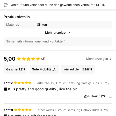
Verkauft und versendet durch den gewerblichen Verkäufer: SHEIN
Produktdetails
Material:
Silikon
Mehr anzeigen
Sicherheitsinformationen und Kontakte
5,00
(3)
Mehr anzeigen
Geschenk
(1)
Gute Mobilität
(1)
wie auf dem Bild
(1)
s***v
Farbe: Weiss / Größe: Samsung Galaxy Buds 3 Pro / Handy-Kompatibilität: Apple
It
'
s
pretty
and
good
quality
,
like
the
pic
Hilfreich
(2)
s***8
Farbe: Weiss / Größe: Samsung Galaxy Buds 3 Pro / Handy-Kompatibilität: Apple
Brought
as
a
gift
for
a
freind