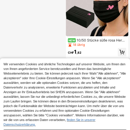
10/50 Stücke süße rosa Herz-
NEW
Muster Gesichtsmasken - elastisch
18 übrig
e, atmungsaktive Abdeckung, geeig
1
net für Frauen und Teenager, wasch
CHF
,82
bar, modisches tägliches Accessoir
e, lustiges Design, bequem zu trage
n, Valentinstag Outfit
Wir verwenden Cookies und ähnliche Technologien auf unserer Website, um Ihnen den
von Ihnen angeforderten Service bereitzustellen und Ihnen das bestmögliche
Webseitenerlebnis zu bieten. Sie können jederzeit nach Ihrer Wahl "Alle ablehnen", "Alle
akzeptieren" oder Ihre Cookie-Einstellungen anpassen. Wenn Sie "Alle akzeptieren"
auswählen, werden wir alle optionalen Cookies setzen, die uns helfen, den
Datenverkehr zu analysieren, erweiterte Funktionen anzubieten und Inhalte und
Anzeigen an Ihr Einkaufserlebnis bei SHEIN anzupassen. Wenn Sie "Alle ablehnen"
auswählen, lassen Sie nur die unbedingt erforderlichen Cookies zu, die unsere Website
zum Laufen bringen. Sie können diese in den Browsereinstellungen deaktivieren, was
jedoch die Funktionalität der Website beeinträchtigen kann. Um mehr über die von uns
verwendeten Cookies zu erfahren und Ihre optionalen Cookie-Einstellungen
anzupassen, wählen Sie bitte "Cookies verwalten". Weitere Informationen darüber, wie
wir die von uns erfassten Daten verarbeiten,
finden Sie in unserer
Datenschutzerklärung.