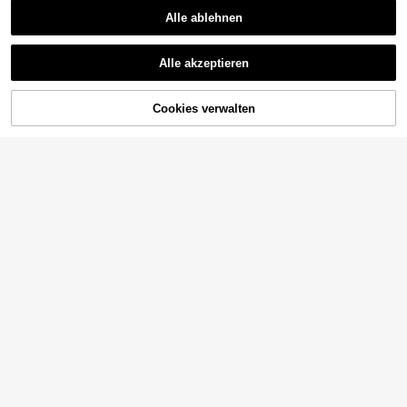
Alle ablehnen
Alle akzeptieren
Cookies verwalten
ZUM WARENKORB HINZUFÜGEN