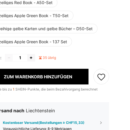
zeiliges Red Book - A50-Set
zeiliges Apple Green Book - T50-Set
reihige gelbe Karten und gelbe Bücher – D50-Set
zeiliges Apple Green Book - 137 Set
:
35 übrig
ZUM WARENKORB HINZUFÜGEN
e bis zu
1
SHEIN-Punkte, die beim Bezahlvorgang berechnet
.
rsand nach
Liechtenstein
Kostenloser Versand(Bestellungen ≥ CHF15,33)
Voraussichtliche Lieferung:
8-9 Werktagen