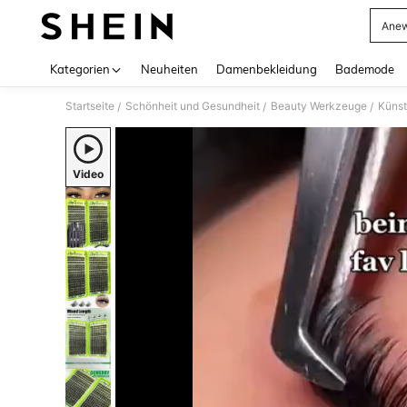
Anew
Use up 
Kategorien
Neuheiten
Damenbekleidung
Bademode
Startseite
Schönheit und Gesundheit
Beauty Werkzeuge
Künst
/
/
/
Video