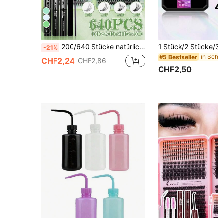
8
200/640 Stücke natürliche C-Curl Cluster-Kunstwimpern, 10D-100D gemischte Länge 10-16mm, natürliche und Katzenaugen-Stile, geeignet für verschiedene Make-up-Looks, vielseitige Wimpern, perfektes Make-up-Werkzeug für Frauen, anfängerfreundlich, wiederverwendbares Cluster-Wimpernset mit Kleber
-21%
#5 Bestseller
CHF2,24
CHF2,86
CHF2,50