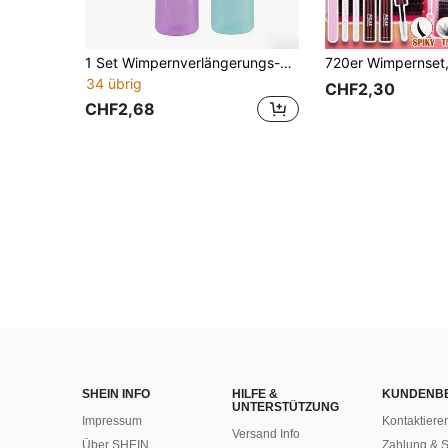
1 Set Wimpernverlängerungs-Kit, 150/250/500ml Kunststoff Wimpernreiniger, Tattoo Waschflasche, Gesichtsreiniger für Mitesser, Shampoo Bürste für Wimpernverlängerungs-Produkte
34 übrig
CHF2,30
CHF2,68
SHEIN INFO
HILFE &
KUNDENB
UNTERSTÜTZUNG
Impressum
Kontaktiere
Versand Info
Über SHEIN
Zahlung & S