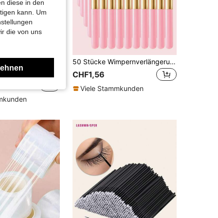
n diese in den
htigen kann. Um
nstellungen
ir die von uns
ester Wimpernkleber, 10ml, 2-in-1 Schwerlast-Haushaltskleber, für empfindliche Haut
50 Stücke Wimpernverlängerungs-Reinigungspinsel, Nasen-Mitesser-Reinigungs-Mikropinsel, Augenbrauen- & Wimpern-Reinigungsschaumstoffpinsel
lehnen
in Schnelltrocknend Wimpernkleber
CHF1,56
F2,49
Viele Stammkunden
mmkunden