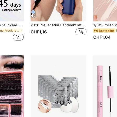
1 Stück/2 Stücke/3 Stücke/4 Stücke/5 Stücke professioneller Wimpernverlängerungs-Kleber, 5ml/12ml, starke Fixierung, 1-2 Sekunden schnell trocknend, hält 6-7 Wochen, geringe Allergie, Plastikflasche, geeignet für DIY Wimpernbüschel, Wimpernkleber für Zuhause, Wimpernbüschel-Kleber, schwarz, hautfreundlich, schnell trocknend wasserfest, Einzelwimpern-Kleber, langanhaltend DIY Wimpernverlängerungs-Kleber, starker Wimpernkleber
2026 Neuer Mini Handventilator, 800mAh, mit digitaler Anzeige, leise Bedienung, geeignet für Büro, Wohnheim und Outdoor-Nutzung, wiederaufladbar. Tragbarer Handventilator, batteriebetrieben mit LED-Anzeige, 3-in-1 Hand-/Nacken-/Tischventilator, 90° faltbarer Tischventilator mit Ständer, Make-up-Ventilator für Frauen - perfektes Geschenk für Familie und Freunde zu Feiertagen oder Weihnachten.
in Schnelltrocknend Wimpernkleber
#4 Bestseller
CHF1,16
CHF1,64