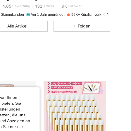
4,85
132
1.9K
Bewertung
Artikel
Follower
e Stammkunden
Vor 1 Jahr gegründet
99K+ Kürzlich verkauft
4,85
132
1.9K
Alle Artikel
Folgen
4,85
132
1.9K
4,85
132
1.9K
4,85
132
1.9K
4,85
132
1.9K
von Ihnen
 bieten. Sie
nstellungen
4,85
132
1.9K
etzen, die uns
 und Anzeigen an
 Sie nur die
4,85
132
1.9K