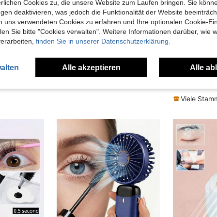
erlichen Cookies zu, die unsere Website zum Laufen bringen. Sie könne
gen deaktivieren, was jedoch die Funktionalität der Website beeinträc
n uns verwendeten Cookies zu erfahren und Ihre optionalen Cookie-Ei
n Sie bitte "Cookies verwalten". Weitere Informationen darüber, wie w
verarbeiten,
finden Sie in unserer Datenschutzerklärung.
4
100 Stücke/Packung Falsche Wimpernverlängerungs-Streifen, Werkzeuge für Wimpernverlängerung, Wimpernverlängerungs-Pads, Fusselfreie Augenflecken, sanft & nicht-reizend, geeignet für alle Augentypen, für Wimpernverlängerungen
100 Stück Wimpernverlängerungspads, Hydrogel-Wimpern-Patch, fusselfreie Augenpartie-Gel-Pads, Beauty-Tool, Wimpernkünstlerin
1/3/5 Stücke Wimpernkleber, wasserf
-22%
-22%
alten
Alle akzeptieren
Alle ab
#9 Bestseller
CHF1,11
CHF1,43
CHF1,94
CH
Viele Sta