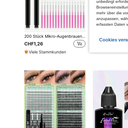
unbedingt erford
Browsereinstellun
mehr über die vo
anzupassen, wähle
erfassten Daten 
200 Stück Mikro-Augenbrauenbürsten mit Kappen zum Formen, Füllen, Färben und Pflegen der Augenbrauen sowie für Wimpern und als Lidschattenpinsel
Cookies verw
CHF1,26
CHF2,05
Viele Stammkunden