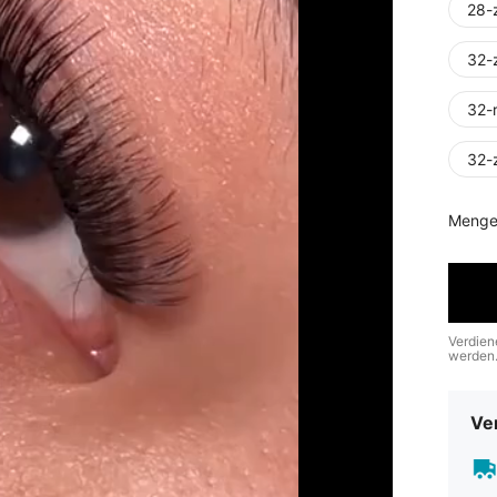
28-
32-
32-
32-
Menge
Verdien
werden
Ve