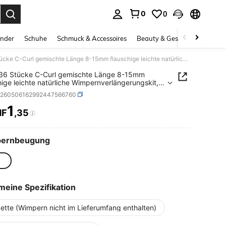
0
0
ess Enter to select.
inder
Schuhe
Schmuck & Accessoires
Beauty & Gesundheit
Gro
384/336 Stücke C-Curl gemischte Länge 8-15mm flauschige leichte natürliche Wimpernverlängerungskit, DIY Wimpernverlängerungsset, dicke Büschel Falsche Wimpern, Verlängerungskit, zarte Büschel Falsche Wimpernverlängerungsset, mit Wimpernkleber
36 Stücke C-Curl gemischte Länge 8-15mm
hige leichte natürliche Wimpernverlängerungskit,
mpernverlängerungsset, dicke Büschel Falsche
b260506162992447566760
n, Verlängerungskit, zarte Büschel Falsche
nverlängerungsset, mit Wimpernkleber
1
HF
,35
ICE AND AVAILABILITY
ernbeugung
meine Spezifikation
ette (Wimpern nicht im Lieferumfang enthalten)