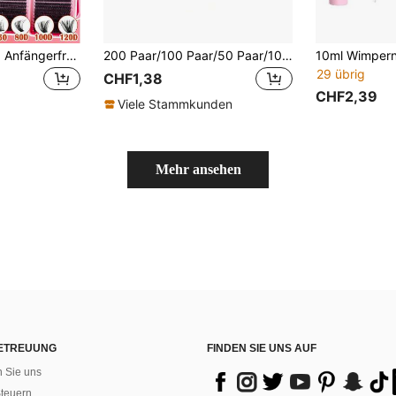
720er Wimpernset, Anfängerfreundliches Wimpern-Kit, dicke DIY segmentierte Kunstwimpern, inklusive Kleber und Versiegelungskleber, Pinzette, Pinsel, vergrößernd, leicht und wiederverwendbar, große Kapazität Einzelwimpern, DIY weiche natürliche Wimpern
200 Paar/100 Paar/50 Paar/10 Paar/5 Paar Wimpernverlängerung Isolationspads, rutschfeste Wimpernverlängerung Zubehör, geeignet für Wimpernverlängerung Werkzeuge, Wimpernverlängerung Isolationsschutz Werkzeuge, essentielles Wimpernverlängerung Set
29 übrig
CHF1,38
CHF2,39
Viele Stammkunden
Mehr ansehen
ETREUUNG
FINDEN SIE UNS AUF
n Sie uns
teuern