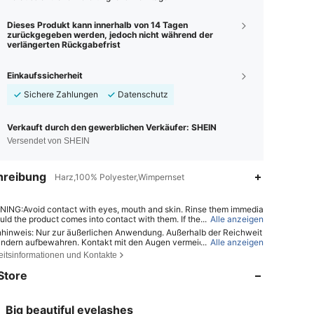
Dieses Produkt kann innerhalb von 14 Tagen
zurückgegeben werden, jedoch nicht während der
verlängerten Rückgabefrist
Einkaufssicherheit
Sichere Zahlungen
Datenschutz
Verkauft durch den gewerblichen Verkäufer: SHEIN
Versendet von SHEIN
hreibung
Harz,100% Polyester,Wimpernset
ING:Avoid contact with eyes, mouth and skin. Rinse them immedia
uld the product comes into contact with them. If there is any incide
...
Alle anzeigen
tact the poison center immediately
hinweis: Nur zur äußerlichen Anwendung. Außerhalb der Reichweit
indern aufbewahren. Kontakt mit den Augen vermeiden. Nicht auf v
...
Alle anzeigen
4,85
132
1.9K
er oder gereizter Haut anwenden. Bei Hautreizungen die Anwendung
eitsinformationen und Kontakte
hen.
Store
4,85
132
1.9K
Big beautiful eyelashes