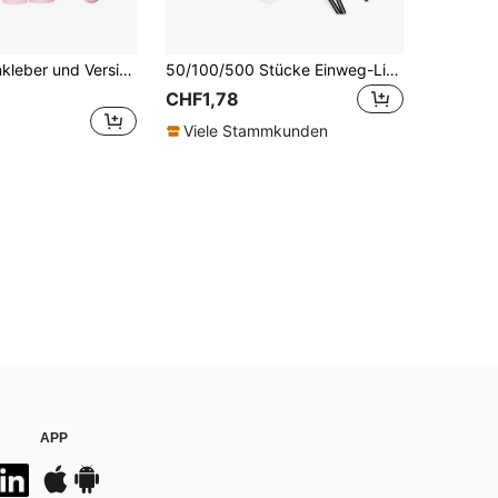
10ml Wimpernkleber und Versiegelung, 5ml Entferner, für falsche Wimpern, Wischig, langanhaltend, wasserfest, ganztägiger Tragekomfort, 2 in 1 Wimpernkleber und Versiegelung für DIY Wimpernverlängerungen, Wimpernkleber
50/100/500 Stücke Einweg-Lippenpinsel, schwarze Mikro-Lippenapplikatoren, Wimpern-Reinigungswattestäbchen, Mini-Make-up-Werkzeuge
CHF1,78
Viele Stammkunden
APP