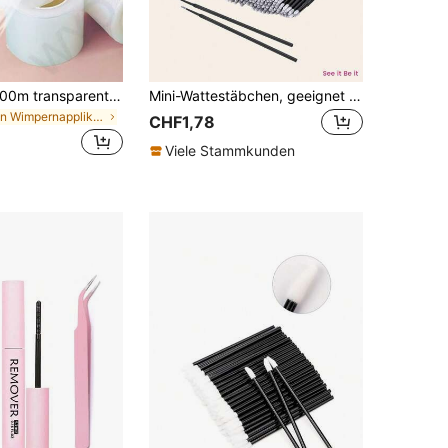
1/3/5 Rollen 200m transparenter Schönheitsfilm, geeignet für Wimpernkräuselung, Augenbrauenglättung, Lippen, Augenbrauentattoo, Kunststoffabdeckung, Entfernung von Wimpernverlängerungsklebstoff, Wimpernumformung
Mini-Wattestäbchen, geeignet für Wimpernverlängerungen, fusselfreier Lippen-Mikro-Applikator-Pinsel, Mascara-Pinsel, Zähne, Nägel, Eyeliner und Körperpflege (50/100/200/300/500/600/800 Stück)
in Wimpernapplikatoren Wimpern Werkzeuge
CHF1,78
Viele Stammkunden