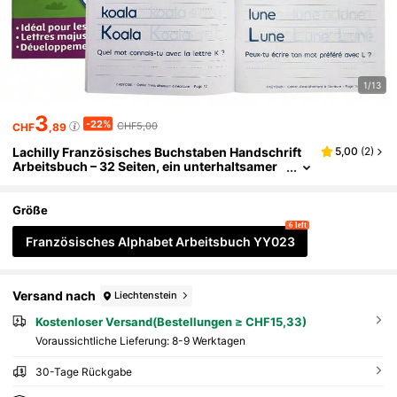
1/13
3
-22%
CHF5,00
CHF
,89
Lachilly Französisches Buchstaben Handschrift
5,00
(
2
)
Arbeitsbuch – 32 Seiten, ein unterhaltsamer
und einfacher Anfängerleitfaden zum Erlerne
n von Französisch für Kinder der Klassen K-5, Le
rnspielzeug für Kinder zum Schulanfang, Homes
Größe
chooling Lehrmaterialien, Lehrer Must-Have
6 left
Französisches Alphabet Arbeitsbuch YY023
Versand nach
Liechtenstein
Kostenloser Versand(Bestellungen ≥ CHF15,33)
Voraussichtliche Lieferung:
8-9 Werktagen
30-Tage Rückgabe