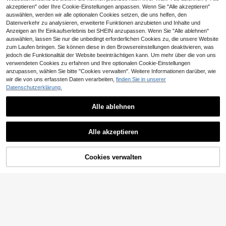
akzeptieren" oder Ihre Cookie-Einstellungen anpassen. Wenn Sie "Alle akzeptieren"
auswählen, werden wir alle optionalen Cookies setzen, die uns helfen, den
Datenverkehr zu analysieren, erweiterte Funktionen anzubieten und Inhalte und
Anzeigen an Ihr Einkaufserlebnis bei SHEIN anzupassen. Wenn Sie "Alle ablehnen"
auswählen, lassen Sie nur die unbedingt erforderlichen Cookies zu, die unsere Website
zum Laufen bringen. Sie können diese in den Browsereinstellungen deaktivieren, was
jedoch die Funktionalität der Website beeinträchtigen kann. Um mehr über die von uns
verwendeten Cookies zu erfahren und Ihre optionalen Cookie-Einstellungen
anzupassen, wählen Sie bitte "Cookies verwalten". Weitere Informationen darüber, wie
wir die von uns erfassten Daten verarbeiten,
finden Sie in unserer
Datenschutzerklärung.
Arabisches Buchstaben Übungsbuc
h für Kinder, Nachzeichnen Handsc
3
CHF
,22
hriftübungen, Wortlernen für Kinder,
Alle ablehnen
Arabisches Buchstaben Lernbuch,
Klassenzimmerlernen für Kinder, Sc
hulbedarf, Geschenke für SCHULST
Das magische Wasserbuch ist ein A
Alle akzeptieren
ART
quarellmalbuch mit nachfüllbaren W
3
CHF
,43
asserpinseln, mit denen Sie Farben
nur mit Wasser malen können, mehr
fach farbig. Tragbares pädagogisch
Cookies verwalten
ZUM WARENKORB HINZUFÜGEN
es Kritzelspielzeug, perfektes frühp
ädagogisches Geschenk, tolles Ges
chenk für Geburtstage/Feste
#4 Bestseller
in Einheitsgröße Kinder lesen und schreiben