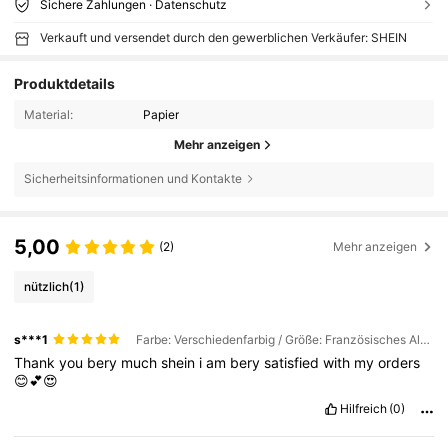
Sichere Zahlungen · Datenschutz
Verkauft und versendet durch den gewerblichen Verkäufer: SHEIN
Produktdetails
Material:
Papier
Mehr anzeigen
Sicherheitsinformationen und Kontakte
5,00
(2)
Mehr anzeigen
nützlich
(1)
s***1
Farbe: Verschiedenfarbig / Größe: Französisches Alphabet Arbeitsbuch YY023
Thank
you
bery
much
shein
i
am
bery
satisfied
with
my
orders
😊💕😍
Hilfreich
(0)