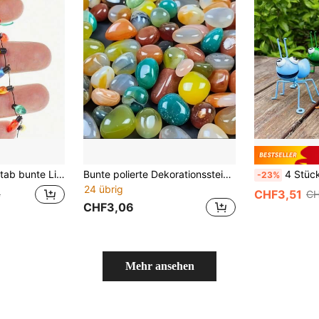
ahr, Feste, Heimdekoration, süßer Dekoartikel für kleine Hausausstellung und Szenendekoration, leichte Feiertags-Dekoration für Innenaktivitäten und tägliche Heimdekoration
Bunte polierte Dekorationssteine, glatte runde Kiesel, mehrfarbige Kiesel, geeignet für Aquarium Dekoration, Vase Füllung, Überzug für Pflanzentöpfe, Garten Dekoration, Meditation, DIY Basteleien, Heim- und Büro Dekoration
4 Stücke bunte Metall Ameisen Statuen - g
-23%
24 übrig
CHF3,51
4
CH
CHF3,06
Mehr ansehen