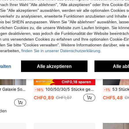
nach Ihrer Wahl "Alle ablehnen", "Alle akzeptieren" oder Ihre Cookie-Ei
e "Alle akzeptieren" auswählen, werden wir alle optionalen Cookies s
nverkehr zu analysieren, erweiterte Funktionen anzubieten und Inhalte
bnis bei SHEIN anzupassen. Wenn Sie "Alle ablehnen" auswählen, lassen
erlichen Cookies zu, die unsere Website zum Laufen bringen. Sie könne
gen deaktivieren, was jedoch die Funktionalität der Website beeinträc
n uns verwendeten Cookies zu erfahren und Ihre optionalen Cookie-Ei
n Sie bitte "Cookies verwalten". Weitere Informationen darüber, wie w
verarbeiten,
finden Sie in unserer Datenschutzerklärung.
alten
Alle akzeptieren
Alle ab
CHF0,18 sparen
1 Stück kosmischer Galaxie Sonnenfänger, geeignet für Wanddekoration, Geschenk zu Feiertagen, Abschluss, Einweihung, Heimdekoration, Gartendekoration
100/50/30/5 Stücke gemischte farbige Marienkäfer-Dekorationen aus Holz - selbstklebend, realistische Marienkäfer-Insekten-Miniaturmodelle, Pflanzendekoration, lustige Marienkäfer-Topfpflanzen, geeignet für handgemachte DIY, selbstklebende Miniatur-Marienkäfer, Marienkäfer-Dekorationen, geeignet für Scrapbooking, Miniaturlandschaftserstellung, Partydekorationen, Heimgarten-Dekoration, flache Marienkäfer-Dekorationen aus Holz, Heimdekoration, Haushaltsartikel, geeignet für die ganze Familie, geeignet als Geschenke für Frauen, Männer, Mütter, Väter, Großväter, Großmütter
53 Stücke große, flache, farbige, leuchtende Steine, geeignet 
-16%
-1%
CHF0,89
CHF5,48
CHF1,07
C
nden