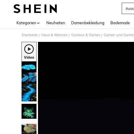
Auss
Use up 
Kategorien
Neuheiten
Damenbekleidung
Bademode
Startseite
Haus & Wohnen
Outdoor & Garten
Garten und Garte
/
/
/
Video