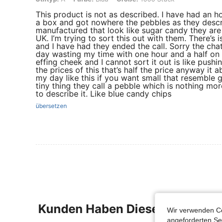
This product is not as described. I have had an h
a box and got nowhere the pebbles as they descr
manufactured that look like sugar candy they are t
UK. I’m trying to sort this out with them. There’s
and I have had they ended the call. Sorry the chat
day wasting my time with one hour and a half on
effing cheek and I cannot sort it out is like pushi
the prices of this that’s half the price anyway it
my day like this if you want small that resemble gr
tiny thing they call a pebble which is nothing m
to describe it. Like blue candy chips
übersetzen
Kunden Haben Diese Artikel A
Wir verwenden Co
angeforderten Ser