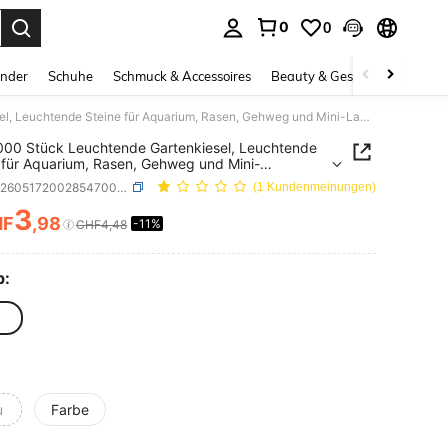
0
0
ess Enter to select.
inder
Schuhe
Schmuck & Accessoires
Beauty & Gesundheit
Gro
300/1000 Stück Leuchtende Gartenkiesel, Leuchtende Steine für Aquarium, Rasen, Gehweg und Mini-Landschaft DIY, Bunte Leuchtende Kies, Geeignet für Garten, Hochzeit, Sommer und Bonsai Außen Dekoration
00 Stück Leuchtende Gartenkiesel, Leuchtende
 für Aquarium, Rasen, Gehweg und Mini-
haft DIY, Bunte Leuchtende Kies, Geeignet für
SKU: sh260517200285470051345
(1 Kundenmeinungen)
, Hochzeit, Sommer und Bonsai Außen Dekoration
3
HF
,98
-11%
ICE AND AVAILABILITY
CHF4,48
p:
e
u
Farbe