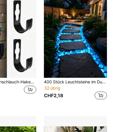
1 Stück Gartenschlauch-Haken, Kunststoff Wandmontage Wasserrohr-Halterung Stützhalter Hausbedarf (Kunststoff)
400 Stück Leuchtsteine im Dunkeln, leuchtende Kieselsteine, Aquariumkies, Gartendekoration, Mikrolandschaft Aquariumdekoration, Außenhof Rasen, Wegdekoration, DIY Leuchtsteine, Hochzeitsdekoration, Sommerdekoration, Feen Außen Garten Bonsai Dekoration
32 übrig
CHF2,18