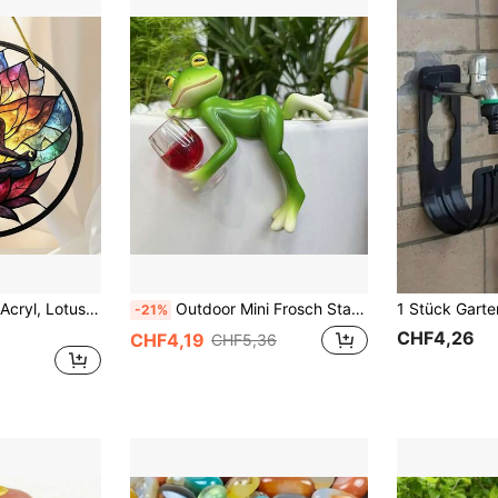
1 Stück, 2D flache Acryl, Lotus Meditation Fensteranhänger, Türsturz Dekorationen, (20cm x 20cm), bunte Plastikfenster Hängedekoration, spirituelle Kunst Meditation Wanddekoration, Lotus Mandala Dekor, Yoga Lotus Außen- und Innenraum Dekoration, Geschenke für Freunde und Familie Wohndekoration
Outdoor Mini Frosch Statue Pflanzgefäß Deko, süße Pflanzgefäß Accessoire Harz Frosch Statue Feengarten Ornament, geeignet für Hof, Aquarium, TV, Rasen Dekoliebhaber, Heimdekoration Liebhaber, Halloween und Weihnachtsdekoration
-21%
CHF4,26
CHF4,19
CHF5,36