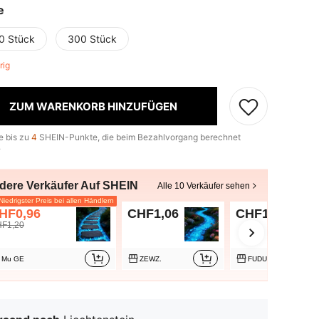
e
0 Stück
300 Stück
brig
ZUM WARENKORB HINZUFÜGEN
e bis zu
4
SHEIN-Punkte, die beim Bezahlvorgang berechnet
.
dere Verkäufer Auf SHEIN
Alle 10 Verkäufer sehen
iedrigster Preis bei allen Händlern
HF0,96
CHF1,06
CHF1,08
F1,20
Mu GE
ZEWZ.
FUDUU