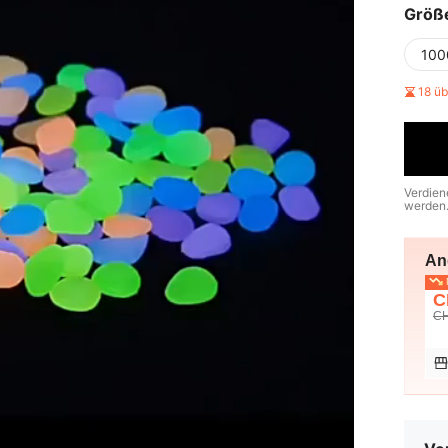
Größ
100
18 ü
Verdien
werden
An
N
C
CH