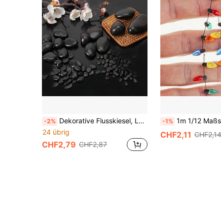
Dekorative Flusskiesel, Landschaftssteine, Füllmaterial für Blumenbeete, Aquarien, Topfpflanzen, Heimdekoration
1m 1/12 Maßstab bunte Lichterkette, batteriefrei dekorative Lichter in Rot, Blau, Grün, Gelb, Orange, geeignet für Puppenhaus Dekoration, Mikrolandschaft Anordnung, DIY Basteleien, toll für Neuj
-2%
-1%
24 übrig
CHF2,11
CHF2,1
CHF2,79
CHF2,87