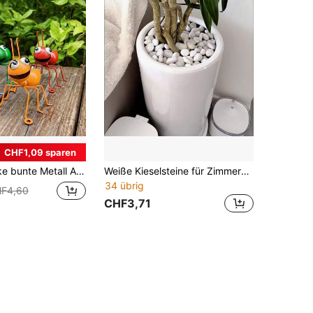
CHF1,09 sparen
eeignet für Innen- und Außendekorationen, Gartenfeste, Feiertage, Büro- und Hochzeitsdekoration
Weiße Kieselsteine für Zimmerpflanzen, dekorative weiße Steine für Pflanzvasen, Aquarien, Gärten, Gartensteine, Pflanztöpfe, Gartenstab-Dekoration, Gartenornament, Heimlandschaftsgestaltung
34 übrig
F4,60
CHF3,71