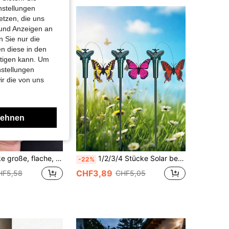
nstellungen
etzen, die uns
 und Anzeigen an
 Sie nur die
n diese in den
htigen kann. Um
nstellungen
ir die von uns
lehnen
für Garten, Weg, Hof Außendekoration, Landschaft, Weihnachtsparty DIY, Aquarium, Fischbecken, Innen- und Außenbereich
1/2/3/4 Stücke Solar betriebene fliegende Schmetterling Bewegungs- und Flatterskulpturen, wasserfeste Dekoration für den Garten, Geeignet für Außendekoration von Heim, Hof, Weg und Garten Landschaft
-22%
CHF3,89
HF5,58
CHF5,05