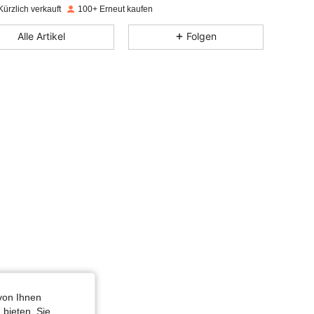
ürzlich verkauft
100+ Erneut kaufen
4,81
17
76
Alle Artikel
Folgen
4,81
17
76
4,81
17
76
4,81
17
76
4,81
17
76
4,81
17
76
von Ihnen
 bieten. Sie