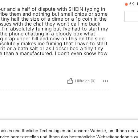
6K+ K
our and a half of dispute with SHEIN typing in
ibe them and nothing but small chips or some
iny half the size of a dime or a 1p coin in the
 issues with the chat they won’t call me back
 I’m absolutely fuming but I’ve had to start my
 the phone chatting in a bloody box what
ng crap upper hill and now on this on the side
 absolutely makes me fuming that I have to start
it or a bath salt or as I described a tiny tiny
ore than a manufactured. I don’t even know how
Hilfreich (0)
uch Angeschaut
okies und ähnliche Technologien auf unserer Website, um Ihnen den 
vice bereitzustellen und Ihnen das bestmögliche Webseitenerlebnis zu