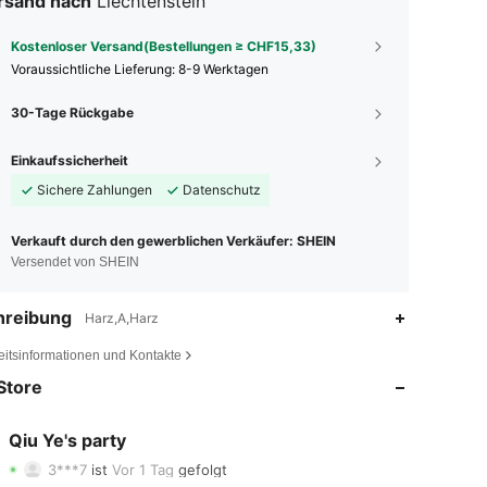
rsand nach
Liechtenstein
Kostenloser Versand(Bestellungen ≥ CHF15,33)
Voraussichtliche Lieferung:
8-9 Werktagen
30-Tage Rückgabe
Einkaufssicherheit
Sichere Zahlungen
Datenschutz
Verkauft durch den gewerblichen Verkäufer: SHEIN
Versendet von SHEIN
hreibung
Harz,A,Harz
4,81
17
76
eitsinformationen und Kontakte
Store
4,81
17
76
4,81
17
76
Qiu Ye's party
3***7
ist
Vor 1 Tag
gefolgt
4,81
17
76