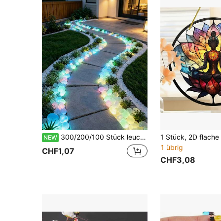
300/200/100 Stück leuchtende Kieselsteine in verschiedenen Farben, leuchtende Dekorationssteine, Herbstdekoration, Schulanfang Wohnheimdekoration, Aquarium Fischbecken Kies, Gartenweg, Rasen, Terrasse, Hof Außenornament, DIY Landschaft leuchtende bunte Steine
NEW
1 übrig
CHF1,07
CHF3,08