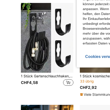
können jederzeit 
anpassen. Wenn Si
helfen, den Date
Ihr Einkaufserle
unbedingt erford
Browsereinstellun
mehr über die vo
anzupassen, wähle
erfassten Daten 
Cookies verw
1 Stück Gartenschlauchhaken, wandmontierter Kunststoff-Wasserrohrhalter Stützhalterung Haushaltsartikel (Kunststoff)
33 übrig
CHF4,58
CHF2,92
Viele Stammku