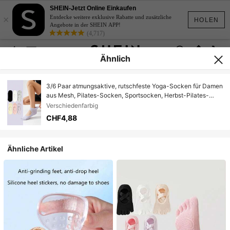
SHEIN-Jetzt Online Einkaufen
×
Entdecke weitere exklusive Rabatte und zusätzliche
HOLEN
Angebote in der SHEIN APP!
(4,717)
Ähnlich
3/6 Paar atmungsaktive, rutschfeste Yoga-Socken für Damen
aus Mesh, Pilates-Socken, Sportsocken, Herbst-Pilates-
Socken
Verschiedenfarbig
CHF4,88
Ähnliche Artikel