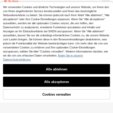
tische Kniestrümpfe für Herren & D
18 übrig
bst
Ballett, Pilates, Fitnessstudio-Traini
amen, schwarz & weiß
7
ng
CHF
,04
-23%
CHF9,18
Wir verwenden Cookies und ähnliche Technologien auf unserer Website, um Ihnen den
von Ihnen angeforderten Service bereitzustellen und Ihnen das bestmögliche
Webseitenerlebnis zu bieten. Sie können jederzeit nach Ihrer Wahl "Alle ablehnen", "Alle
akzeptieren" oder Ihre Cookie-Einstellungen anpassen. Wenn Sie "Alle akzeptieren"
auswählen, werden wir alle optionalen Cookies setzen, die uns helfen, den
Datenverkehr zu analysieren, erweiterte Funktionen anzubieten und Inhalte und
Anzeigen an Ihr Einkaufserlebnis bei SHEIN anzupassen. Wenn Sie "Alle ablehnen"
auswählen, lassen Sie nur die unbedingt erforderlichen Cookies zu, die unsere Website
zum Laufen bringen. Sie können diese in den Browsereinstellungen deaktivieren, was
jedoch die Funktionalität der Website beeinträchtigen kann. Um mehr über die von uns
verwendeten Cookies zu erfahren und Ihre optionalen Cookie-Einstellungen
anzupassen, wählen Sie bitte "Cookies verwalten". Weitere Informationen darüber, wie
wir die von uns erfassten Daten verarbeiten,
finden Sie in unserer
Datenschutzerklärung.
1/3/6 Paar Damen Pilates rutschfes
2
te Socken, Pilates klebrige Grip So
CHF
,60
cken, hohe Traktion Yoga Grip Soc
Alle ablehnen
ken, mehrfarbig, Fitnessstudio, Her
bst
Ähnliche vorrätige Artikel anzeigen
Alle ansehen
Alle akzeptieren
Sorry, dieses Produkt ist ausverkauft.
1/3/5 Paar Damen Socken mit Spa
2
nnöffnung, feuchtigkeitsableitende
CHF
,38
Cookies verwalten
AUSVERKAUFT
s Strickgewebe, rutschfeste Klebeb
eschichtung an der Sohle, für Yoga,
Tanz, Indoor-Pilates, Geschenk