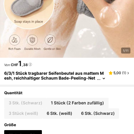
1/11
1
CHF
,38
Von
6/3/1 Stück tragbarer Seifenbeutel aus mattem M
5,00
(
1
)
esh, reichhaltiger Schaum Bade-Peeling-Net
zbeutel, Reise-Essential Aufbewahrungs- un
d Reinigungstasche, geeignet für Outdoor-Urlau
b
Quantität
3 Stk. (Schwarz)
1 Stück (2 Farben zufällig)
3 Stück (weiß)
6 Stk. (weiß)
6 Stk. (Schwarz)
Größe