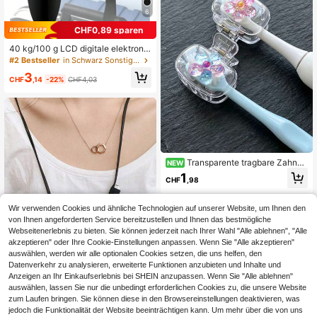
ulmaterial
6
CHF0,89 sparen
40 kg/100 g LCD digitale elektronis
che Gepäckwaage, tragbare Handg
#2 Bestseller
in Schwarz Sonstiges Reisezubehör
epäckwaage mit Griff, Reisetasche
3
nwaage, Fischwaage, Gepäckwaag
CHF
,14
-22%
CHF4,03
e, Reisewaage mit blauer Hintergru
ndbeleuchtung, geeignet für Reise
n, Zuhause, Outdoor, Küche und me
hr, ideal für Studenten, Hochschula
bsolventen, Urlaubsreisende
Transparente tragbare Zahnbü
NEW
rstenhülle mit Blumendekor, transpa
1
CHF
,98
rente Reise-Zahnbürstenaufbewahr
ungsbox, Zahnbürstenkopf-Schutz
clip, Zahnbürsten-Aufbewahrungsc
Wir verwenden Cookies und ähnliche Technologien auf unserer Website, um Ihnen den
lip, staubdichte Zahnbürsten-Schut
von Ihnen angeforderten Service bereitzustellen und Ihnen das bestmögliche
zhülle, tragbares Design, staubdicht
Webseitenerlebnis zu bieten. Sie können jederzeit nach Ihrer Wahl "Alle ablehnen", "Alle
e Abdeckung, geeignet als Gesche
nk für Paare, Freunde, Familie, Lehr
akzeptieren" oder Ihre Cookie-Einstellungen anpassen. Wenn Sie "Alle akzeptieren"
er, Reisebegeisterte, unverzichtbar
auswählen, werden wir alle optionalen Cookies setzen, die uns helfen, den
für Zuhause, Wohnheim, Urlaub, ge
Datenverkehr zu analysieren, erweiterte Funktionen anzubieten und Inhalte und
eignet für Geburtstage, Schulanfan
Anzeigen an Ihr Einkaufserlebnis bei SHEIN anzupassen. Wenn Sie "Alle ablehnen"
g, Hochzeiten, Lehrertag und ander
auswählen, lassen Sie nur die unbedingt erforderlichen Cookies zu, die unsere Website
e Anlässe, Frühjahrs- und Sommer-
zum Laufen bringen. Sie können diese in den Browsereinstellungen deaktivieren, was
Essential
1 Stück universeller kabellose Kopf
jedoch die Funktionalität der Website beeinträchtigen kann. Um mehr über die von uns