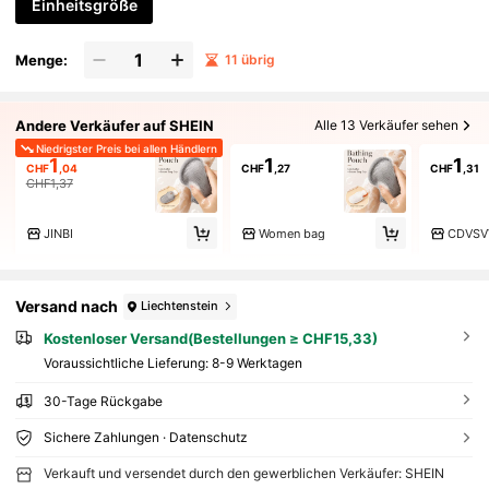
Einheitsgröße
Menge:
11 übrig
Andere Verkäufer auf SHEIN
Alle 13 Verkäufer sehen
Niedrigster Preis bei allen Händlern
1
1
1
CHF
,04
CHF
,27
CHF
,31
CHF1,37
JINBI
Women bag
CDVSV
Versand nach
Liechtenstein
Kostenloser Versand(Bestellungen ≥ CHF15,33)
Voraussichtliche Lieferung:
8-9 Werktagen
30-Tage Rückgabe
Sichere Zahlungen · Datenschutz
Verkauft und versendet durch den gewerblichen Verkäufer: SHEIN