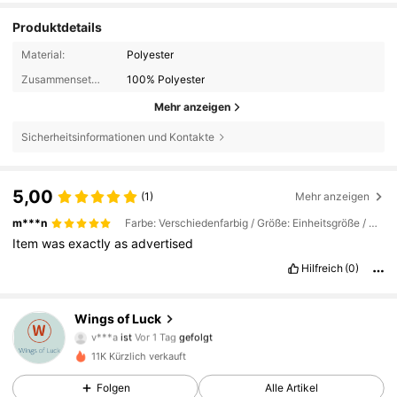
Produktdetails
Material:
Polyester
Zusammensetzung:
100% Polyester
Mehr anzeigen
Sicherheitsinformationen und Kontakte
5,00
(1)
Mehr anzeigen
m***n
Farbe: Verschiedenfarbig / Größe: Einheitsgröße / Quantität: 3 Stück (weiß)
Item
was
exactly
as
advertised
Hilfreich
(0)
44 Follower
Wings of Luck
4,65
v***a
ist
Vor 1 Tag
gefolgt
44 Follower
4,65
11K Kürzlich verkauft
44 Follower
4,65
Folgen
Alle Artikel