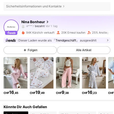
Sicherheitsinformationen und Kontakte
20K Follower
4,83
Nina Bonheur
m***0
ist
Vor 9 Stunden
gefolgt
94K Kürzlich verkauft
20K Erneut kaufen
25% Anstieg der
20K Follower
4,83
Dieser Laden wurde als
「Trendgeschäft」
ausgewählt
Folgen
Alle Artikel
20K Follower
4,83
20K Follower
4,83
20K Follower
4,83
16
19
9
16
CHF
,45
CHF
,49
CHF
,38
CHF
,23
CHF
20K Follower
4,83
Könnte Dir Auch Gefallen