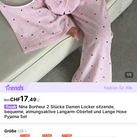
1/5
17
CHF
,49
Von
Nina Bonheur 2 Stücke Damen Locker sitzende,
bequeme, atmungsaktive Langarm-Oberteil und Lange Hose
Pyjama Set
Größe
US
15 left
13 left
37 left