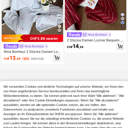
5
Nina Bonheur
CHF3,86 sparen
2 Stücke Damen Locker Bequem At
mungsaktiv Gestreift Langarm Pyja
14
Nina Bonheur
CHF
,24
ma Set, geeignet für Freizeitkleidun
Nina Bonheur 2 Stücke Damen Loc
g
ker sitzende, atmungsaktive Langar
13
CHF
,49
-22%
CHF17,35
m-Top und Lange Hose Pyjama Se
t, süße Hauskleidung, Herbst & Wint
er Kleidung
Wir verwenden Cookies und ähnliche Technologien auf unserer Website, um Ihnen den
von Ihnen angeforderten Service bereitzustellen und Ihnen das bestmögliche
Webseitenerlebnis zu bieten. Sie können jederzeit nach Ihrer Wahl "Alle ablehnen", "Alle
akzeptieren" oder Ihre Cookie-Einstellungen anpassen. Wenn Sie "Alle akzeptieren"
auswählen, werden wir alle optionalen Cookies setzen, die uns helfen, den
Datenverkehr zu analysieren, erweiterte Funktionen anzubieten und Inhalte und
Anzeigen an Ihr Einkaufserlebnis bei SHEIN anzupassen. Wenn Sie "Alle ablehnen"
auswählen, lassen Sie nur die unbedingt erforderlichen Cookies zu, die unsere Website
zum Laufen bringen. Sie können diese in den Browsereinstellungen deaktivieren, was
jedoch die Funktionalität der Website beeinträchtigen kann. Um mehr über die von uns