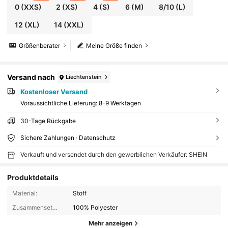
0
(XXS)
2
(XS)
4
(S)
6
(M)
8/10
(L)
12
(XL)
14
(XXL)
Größenberater
Meine Größe finden
Versand nach
Liechtenstein
Kostenloser Versand
Voraussichtliche Lieferung:
8-9 Werktagen
30-Tage Rückgabe
Sichere Zahlungen · Datenschutz
Verkauft und versendet durch den gewerblichen Verkäufer: SHEIN
Produktdetails
Material:
Stoff
Zusammensetzung:
100% Polyester
Mehr anzeigen