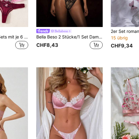
Bellabeso
ROMWE Kawaii 3 Sets mit je 6 Teilen Damen Dessous Sets in Mehrfarbig Sexy Stil in Schwarz Rot, Schwarz Blau und Burgunderrot Farben, Bequemer Alltagsstil Sexy Dessous
Bella Beso 2 Stücke/1 Set Damen Schwarzes Gestreiftes Blumen-Lingerie-Set, Transparentes Mesh-Top und Tanga, Romantischer Date-Night-Nachtclub-Stil Nachtwäsche
15 übrig
CHF8,43
CHF9,34