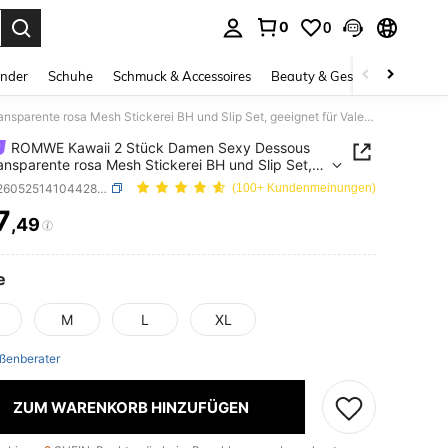
0
0
ess Enter to select.
inder
Schuhe
Schmuck & Accessoires
Beauty & Gesundheit
Gro
ROMWE Kawaii 2 Stück Damen Sexy Dessous Set, transparente rosa Mesh Stickerei BH und Slip Set, geeignet für Valentinstag und Dates
ROMWE Kawaii 2 Stück Damen Sexy Dessous
ransparente rosa Mesh Stickerei BH und Slip Set,
et für Valentinstag und Dates
SKU: si260525141044288689666
(100+ Kundenmeinungen)
7
,49
ICE AND AVAILABILITY
e
M
L
XL
ßenberater
ZUM WARENKORB HINZUFÜGEN