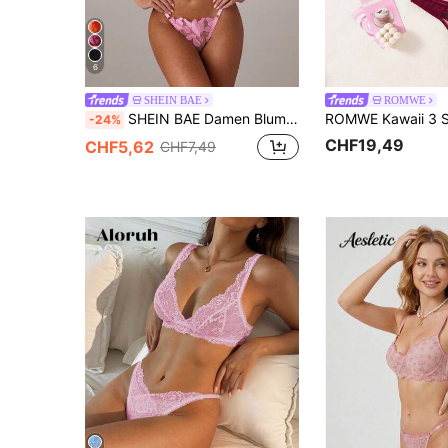
6
SHEIN BAE
ROMWE
SHEIN BAE Damen Blumen bestickte Mesh BH & Slip Unterwäsche Set mit Bügel, 2 Stücke Dessous Set
-24%
CHF19,49
CHF5,62
CHF7,49