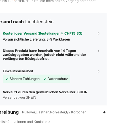
e bis zu
9
SHEIN-Punkte, die beim Bezahlvorgang berechnet
.
rsand nach
Liechtenstein
Kostenloser Versand(Bestellungen ≥ CHF15,33)
Voraussichtliche Lieferung:
8-9 Werktagen
Dieses Produkt kann innerhalb von 14 Tagen
zurückgegeben werden, jedoch nicht während der
verlängerten Rückgabefrist
Einkaufssicherheit
Sichere Zahlungen
Datenschutz
Verkauft durch den gewerblichen Verkäufer: SHEIN
Versendet von SHEIN
hreibung
Pullover,Elasthan,Polyester,1/2 Körbchen
eitsinformationen und Kontakte
4,86
21K
4.1M