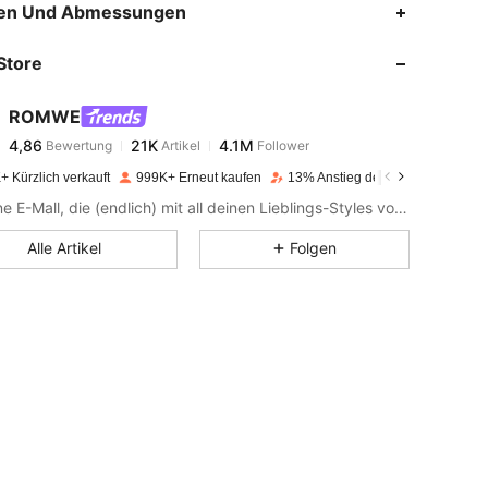
en Und Abmessungen
Store
4,86
21K
4.1M
ROMWE
4,86
21K
4.1M
Bewertung
Artikel
Follower
n***n
bezahlt
Vor 1 Tag
+ Kürzlich verkauft
999K+ Erneut kaufen
13% Anstieg der Follower
4,86
21K
4.1M
Wie eine E-Mall, die (endlich) mit all deinen Lieblings-Styles von Social Media gefüllt ist. Bringe deine Ästhetik auf den Punkt mit ROMWE-Kleidung und -Deko, die du online gesehen - und geliebt - hast, sowie mit all den Dark Pop-Artikeln, von denen du nie wusstest, dass du sie brauchst.
Alle Artikel
Folgen
4,86
21K
4.1M
4,86
21K
4.1M
4,86
21K
4.1M
4,86
21K
4.1M