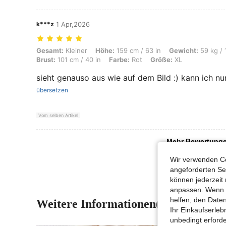
k***z
1 Apr,2026
Gesamt: Kleiner, Höhe: 159 cm / 63 in, Gewicht: 59 kg / 130 lbs, Hüfte
Gesamt:
Kleiner
Höhe:
159 cm / 63 in
Gewicht:
59 kg / 
Brust:
101 cm / 40 in
Farbe:
Rot
Größe:
XL
sieht genauso aus wie auf dem Bild :) kann ich n
übersetzen
Vom selben Artikel
Mehr Bewertung
Wir verwenden Co
angeforderten Ser
können jederzeit 
anpassen. Wenn Si
helfen, den Date
Weitere Informationen(6)
Ihr Einkaufserle
unbedingt erford