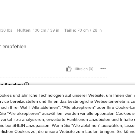
n: 100 cm / 39 in, Taille: 70 cm / 28 in, Brust: 101 cm / 40 in, Farbe: Rot, Größe:
130 lbs
Hüften:
100 cm / 39 in
Taille:
70 cm / 28 in
ur empfehlen
Hilfreich (0)
en Ansehen
okies und ähnliche Technologien auf unserer Website, um Ihnen den 
vice bereitzustellen und Ihnen das bestmögliche Webseitenerlebnis zu
nach Ihrer Wahl "Alle ablehnen", "Alle akzeptieren" oder Ihre Cookie-Ei
e "Alle akzeptieren" auswählen, werden wir alle optionalen Cookies s
nverkehr zu analysieren, erweiterte Funktionen anzubieten und Inhalte
bnis bei SHEIN anzupassen. Wenn Sie "Alle ablehnen" auswählen, lassen
erlichen Cookies zu, die unsere Website zum Laufen bringen. Sie könne