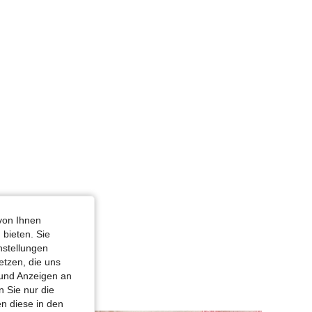
 XL
von Ihnen
 bieten. Sie
nstellungen
etzen, die uns
 und Anzeigen an
 Sie nur die
n diese in den