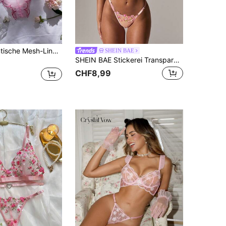
2er Set romantische Mesh-Lingerie, Kontrastfarben mit Schleifen-Dekor, lebhaft und verspielt. Leichter, atmungsaktiver Stoff mit weichem Bügel, sanfter Halt ohne Enge. Verstellbare Schulterträger + Wellenkanten-Design, passt sich der Körperform für einen schlankeren Look an, unverzichtbar für süßen Stil, kombiniert Komfort und hohe Ästhetik.
SHEIN BAE
SHEIN BAE Stickerei Transparenter Mesh Bügel-BH & Höschen Lingerie Set
CHF8,99