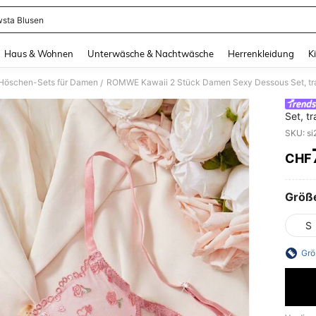
sta Blusen
and down arrow keys to navigate search Zuletzt gesucht and Suche und Finde. Pr
Haus & Wohnen
Unterwäsche & Nachtwäsche
Herrenkleidung
K
Höschen-Sets für Damen
/
Set, t
geeign
CHF
PR
Größ
S
Grö