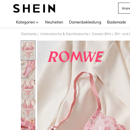
Anew
Use up 
Kategorien
Neuheiten
Damenbekleidung
Bademode
Startseite
Unterwäsche & Nachtwäsche
Damen BHs
BH- und 
/
/
/