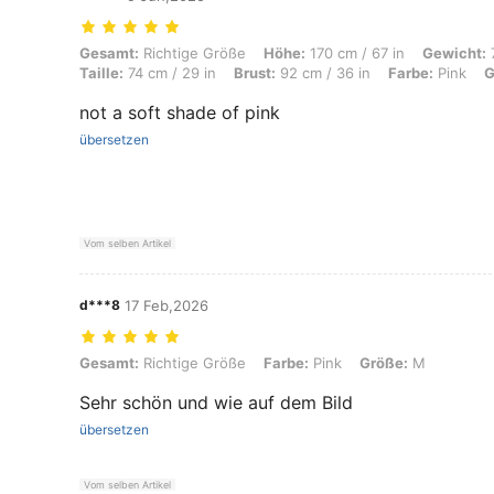
Gesamt: Richtige Größe, Höhe: 170 cm / 67 in, Gewicht: 72 kg / 159 lbs
Gesamt:
Richtige Größe
Höhe:
170 cm / 67 in
Gewicht:
7
Taille:
74 cm / 29 in
Brust:
92 cm / 36 in
Farbe:
Pink
G
not a soft shade of pink
übersetzen
Vom selben Artikel
d***8
17 Feb,2026
Gesamt: Richtige Größe, Farbe: Pink, Größe: M
Gesamt:
Richtige Größe
Farbe:
Pink
Größe:
M
Sehr schön und wie auf dem Bild
übersetzen
Vom selben Artikel